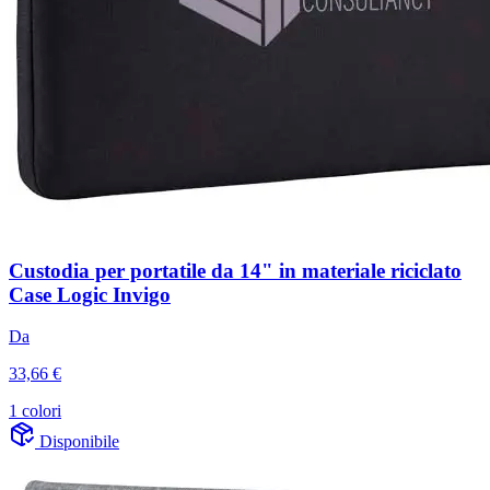
Custodia per portatile da 14" in materiale riciclato
Case Logic Invigo
Da
33,66 €
1 colori
Disponibile