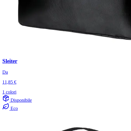
Sleiter
Da
11,85 €
1 colori
Disponibile
Eco