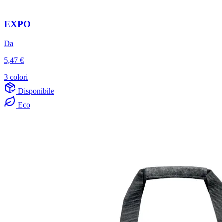
EXPO
Da
5,47 €
3 colori
Disponibile
Eco