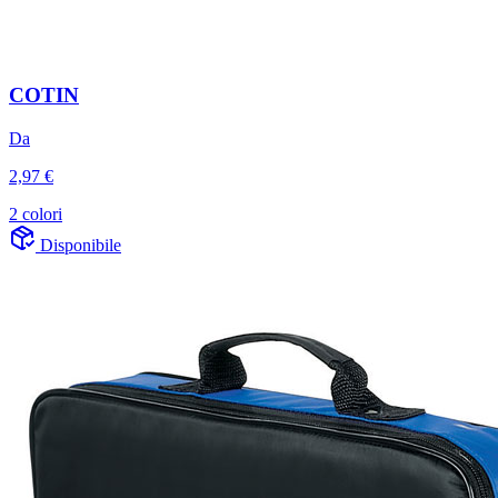
COTIN
Da
2,97 €
2 colori
Disponibile