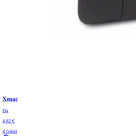
Xenac
Da
4,82 €
4 colori