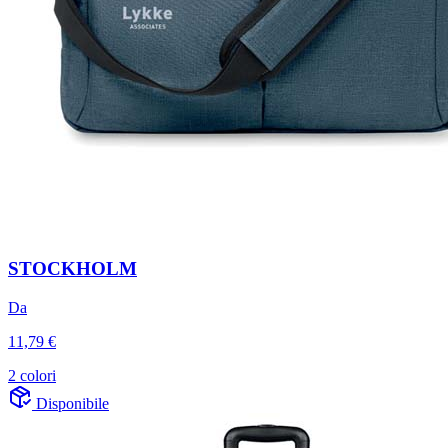
STOCKHOLM
Da
11,79 €
2 colori
Disponibile