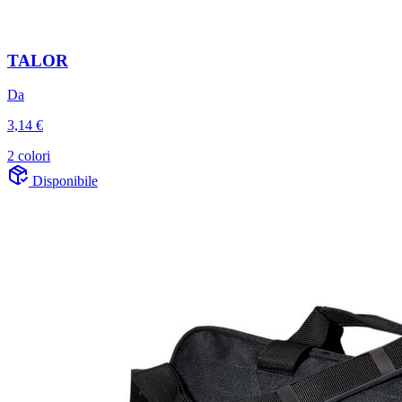
TALOR
Da
3,14 €
2 colori
Disponibile