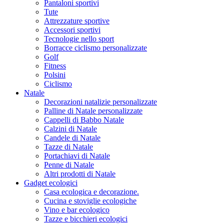
Pantaloni sportivi
Tute
Attrezzature sportive
Accessori sportivi
Tecnologie nello sport
Borracce ciclismo personalizzate
Golf
Fitness
Polsini
Ciclismo
Natale
Decorazioni natalizie personalizzate
Palline di Natale personalizzate
Cappelli di Babbo Natale
Calzini di Natale
Candele di Natale
Tazze di Natale
Portachiavi di Natale
Penne di Natale
Altri prodotti di Natale
Gadget ecologici
Casa ecologica e decorazione.
Cucina e stoviglie ecologiche
Vino e bar ecologico
Tazze e bicchieri ecologici