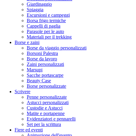
Giardinaggio
Spiaggia
Escursioni e campeggi
Borsa frigo termiche
Cappelli di paglia
Parasole per le auto
Materiali per il trekking
Borse e zaini
Borse da viaggio personalizzati
Borsoni Palestra
Borse da lavoro
Zaini personalizzati
Marsupi
Sacche portascarpe
Beauty Case
Borse personalizzate
Scrivere
Penne personalizzate
Astucci personalizzati
Custodie e Astucci
Matite e portapenne
Evidenziatori e pennarelli
Set per la scrittura
Fiere ed eventi
Animazione dell'evento