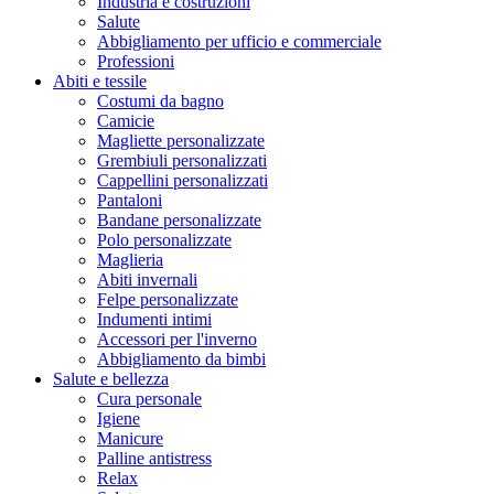
Industria e costruzioni
Salute
Abbigliamento per ufficio e commerciale
Professioni
Abiti e tessile
Costumi da bagno
Camicie
Magliette personalizzate
Grembiuli personalizzati
Cappellini personalizzati
Pantaloni
Bandane personalizzate
Polo personalizzate
Maglieria
Abiti invernali
Felpe personalizzate
Indumenti intimi
Accessori per l'inverno
Abbigliamento da bimbi
Salute e bellezza
Cura personale
Igiene
Manicure
Palline antistress
Relax