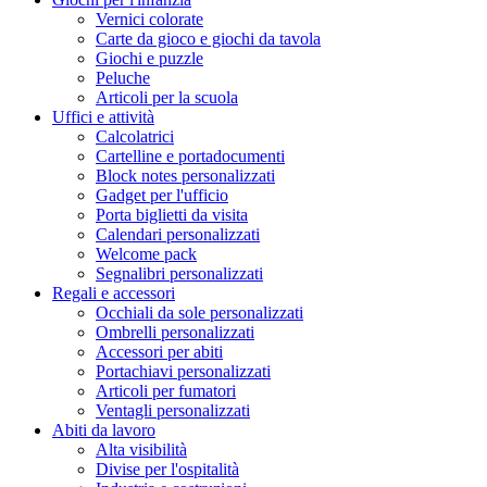
Vernici colorate
Carte da gioco e giochi da tavola
Giochi e puzzle
Peluche
Articoli per la scuola
Uffici e attività
Calcolatrici
Cartelline e portadocumenti
Block notes personalizzati
Gadget per l'ufficio
Porta biglietti da visita
Calendari personalizzati
Welcome pack
Segnalibri personalizzati
Regali e accessori
Occhiali da sole personalizzati
Ombrelli personalizzati
Accessori per abiti
Portachiavi personalizzati
Articoli per fumatori
Ventagli personalizzati
Abiti da lavoro
Alta visibilità
Divise per l'ospitalità