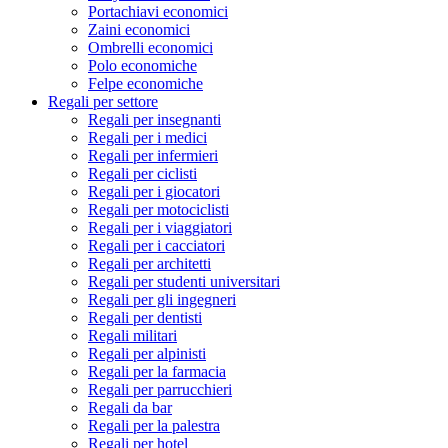
Portachiavi economici
Zaini economici
Ombrelli economici
Polo economiche
Felpe economiche
Regali per settore
Regali per insegnanti
Regali per i medici
Regali per infermieri
Regali per ciclisti
Regali per i giocatori
Regali per motociclisti
Regali per i viaggiatori
Regali per i cacciatori
Regali per architetti
Regali per studenti universitari
Regali per gli ingegneri
Regali per dentisti
Regali militari
Regali per alpinisti
Regali per la farmacia
Regali per parrucchieri
Regali da bar
Regali per la palestra
Regali per hotel