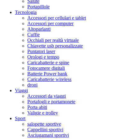
Salute
Portapillole
Tecnologia
Accessori per cellulari e tablet
Accessori per computer
Altoparlanti
Cuffie
Occhiali per realtà virtuale
Chiavette usb personalizzate
Puntatori laser
Orologi e tempo
Caricabatterie e spine
Fotocamere digitali
Batterie Power bank
Caricabatterie wireless
droni
Viaggi
Accessori da viaggi
Portafogli e portamonete
Porta abiti
Valigie e trolley
Sport
salopette sportive
Cappellini sportivi
Asciugamani sportivi