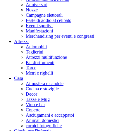
Anniversari
Nozze
Campagne elettorali
Feste di addio al celibato
Eventi sportivi
Manifestazioni
Merchandising per eventi e congressi
Attrezzi
Automobili
Taglierini
Attrezzi multifunzione
Kit di strumenti
Torce
Metri e righelli
Casa
Atmosfera e candele
Cucina e stoviglie
Decor
Tazze e Mug
Vino e bar
Coperte
Asciugamani e accappatoi
Animali domestici
cornici fotografiche
Giochi per l'infanzia