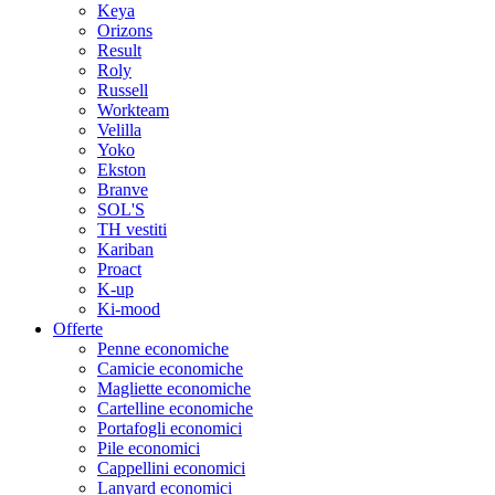
Keya
Orizons
Result
Roly
Russell
Workteam
Velilla
Yoko
Ekston
Branve
SOL'S
TH vestiti
Kariban
Proact
K-up
Ki-mood
Offerte
Penne economiche
Camicie economiche
Magliette economiche
Cartelline economiche
Portafogli economici
Pile economici
Cappellini economici
Lanyard economici