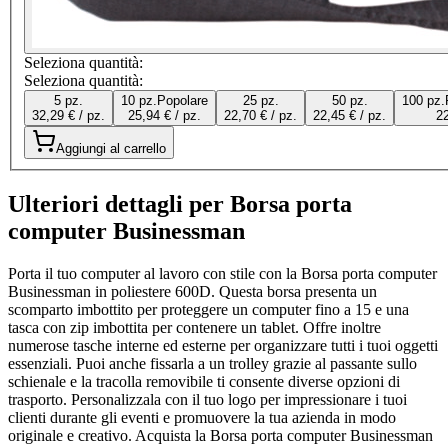
Seleziona quantità:
Seleziona quantità:
5 pz.
10 pz.
Popolare
25 pz.
50 pz.
100 pz.
32,29 € / pz.
25,94 € / pz.
22,70 € / pz.
22,45 € / pz.
22
Aggiungi al carrello
Ulteriori dettagli per Borsa porta
computer Businessman
Porta il tuo computer al lavoro con stile con la Borsa porta computer
Businessman in poliestere 600D. Questa borsa presenta un
scomparto imbottito per proteggere un computer fino a 15 e una
tasca con zip imbottita per contenere un tablet. Offre inoltre
numerose tasche interne ed esterne per organizzare tutti i tuoi oggetti
essenziali. Puoi anche fissarla a un trolley grazie al passante sullo
schienale e la tracolla removibile ti consente diverse opzioni di
trasporto. Personalizzala con il tuo logo per impressionare i tuoi
clienti durante gli eventi e promuovere la tua azienda in modo
originale e creativo. Acquista la Borsa porta computer Businessman