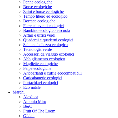
Penne ecologiche
Borse ecologiche
Zaini e borse ecologiche
Tempo libero ed ecologico
Borrace ecologiche
Fiere ed eventi ecologici
Bambino ecologico e scuola
Affari e uffici verdi
Quaderni e quaderni ecologici
Salute e bellezza ecologica
Tecnologia verde
Accessori da viaggio ecologici
Abbigliamento ecologico
Magliette ecologiche
Felpe ecologiche
Altoparlanti e cuffie ecocompatibili
Caricabatterie ecologici
Portachiavi ecologici
Eco natale
Marchi
Alexluca
Antonio Miro
B&C
Fruit Of The Loom
Gildan