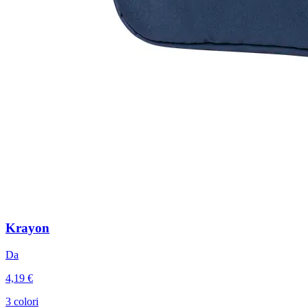
Krayon
Da
4,19 €
3 colori