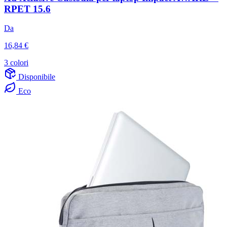
RPET 15.6
Da
16,84 €
3 colori
Disponibile
Eco