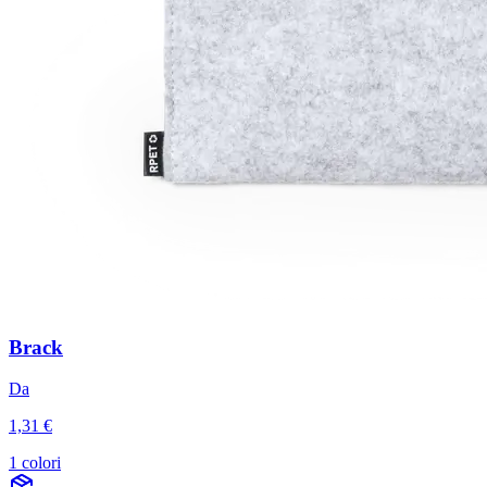
Brack
Da
1,31 €
1 colori