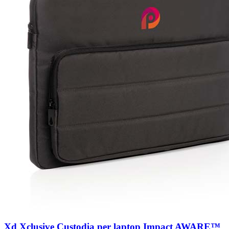
Xd Xclusive Custodia per laptop Impact AWARE™