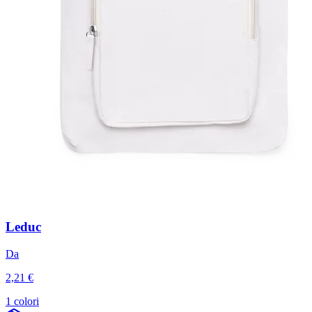
Leduc
Da
2,21 €
1 colori