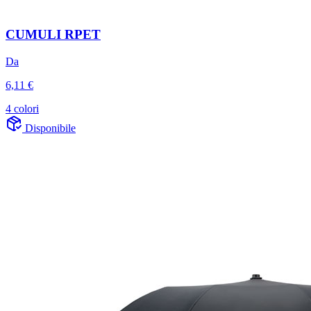
CUMULI RPET
Da
6,11 €
4 colori
Disponibile