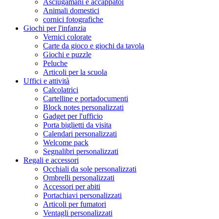
Asciugamani e accappatoi
Animali domestici
cornici fotografiche
Giochi per l'infanzia
Vernici colorate
Carte da gioco e giochi da tavola
Giochi e puzzle
Peluche
Articoli per la scuola
Uffici e attività
Calcolatrici
Cartelline e portadocumenti
Block notes personalizzati
Gadget per l'ufficio
Porta biglietti da visita
Calendari personalizzati
Welcome pack
Segnalibri personalizzati
Regali e accessori
Occhiali da sole personalizzati
Ombrelli personalizzati
Accessori per abiti
Portachiavi personalizzati
Articoli per fumatori
Ventagli personalizzati