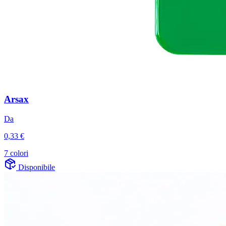
Arsax
Da
0,33 €
7 colori
Disponibile