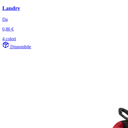
Landry
Da
0,86 €
4 colori
Disponibile