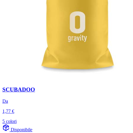
SCUBADOO
Da
1,77 €
5 colori
Disponibile