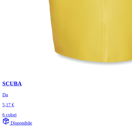
SCUBA
Da
5,17 €
6 colori
Disponibile