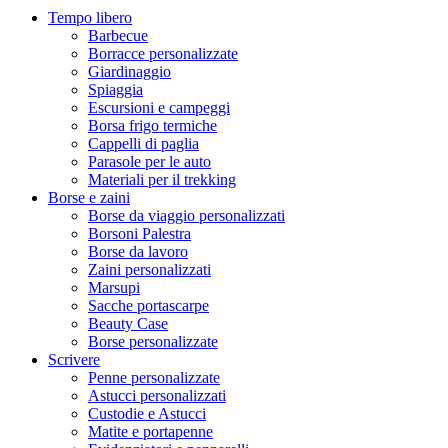
Tempo libero
Barbecue
Borracce personalizzate
Giardinaggio
Spiaggia
Escursioni e campeggi
Borsa frigo termiche
Cappelli di paglia
Parasole per le auto
Materiali per il trekking
Borse e zaini
Borse da viaggio personalizzati
Borsoni Palestra
Borse da lavoro
Zaini personalizzati
Marsupi
Sacche portascarpe
Beauty Case
Borse personalizzate
Scrivere
Penne personalizzate
Astucci personalizzati
Custodie e Astucci
Matite e portapenne