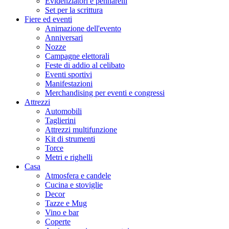
Evidenziatori e pennarelli
Set per la scrittura
Fiere ed eventi
Animazione dell'evento
Anniversari
Nozze
Campagne elettorali
Feste di addio al celibato
Eventi sportivi
Manifestazioni
Merchandising per eventi e congressi
Attrezzi
Automobili
Taglierini
Attrezzi multifunzione
Kit di strumenti
Torce
Metri e righelli
Casa
Atmosfera e candele
Cucina e stoviglie
Decor
Tazze e Mug
Vino e bar
Coperte