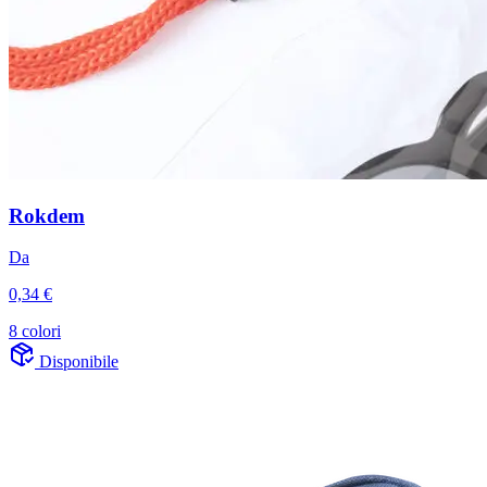
Rokdem
Da
0,34 €
8 colori
Disponibile