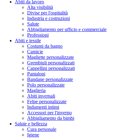
Abiti da lavoro
Alta visibilità
Divise per l'ospitalità
Industria e costruzioni
Salute
Abbigliamento per ufficio e commerciale
Professioni
Abiti e tessile
Costumi da bagno
Camicie
Magliette personalizzate
Grembiuli personalizzati
Cappellini personalizzati
Pantaloni
Bandane personalizzate
Polo personalizzate
Maglieria
Abiti invernali
Felpe personalizzate
Indumenti intimi
Accessori per l'inverno
Abbigliamento da bimbi
Salute e bellezza
Cura personale
Igiene