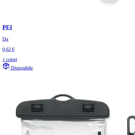
PEI
Da
0,62 €
1 colori
Disponibile