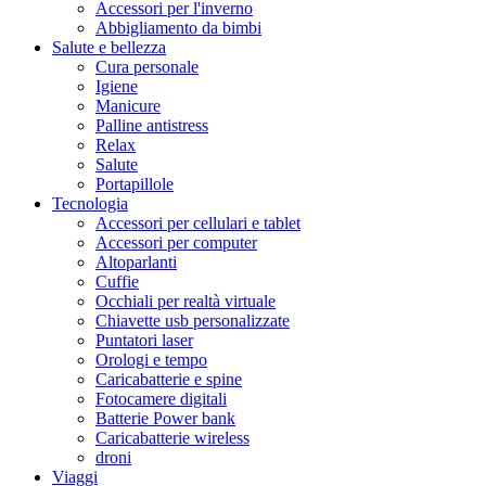
Accessori per l'inverno
Abbigliamento da bimbi
Salute e bellezza
Cura personale
Igiene
Manicure
Palline antistress
Relax
Salute
Portapillole
Tecnologia
Accessori per cellulari e tablet
Accessori per computer
Altoparlanti
Cuffie
Occhiali per realtà virtuale
Chiavette usb personalizzate
Puntatori laser
Orologi e tempo
Caricabatterie e spine
Fotocamere digitali
Batterie Power bank
Caricabatterie wireless
droni
Viaggi