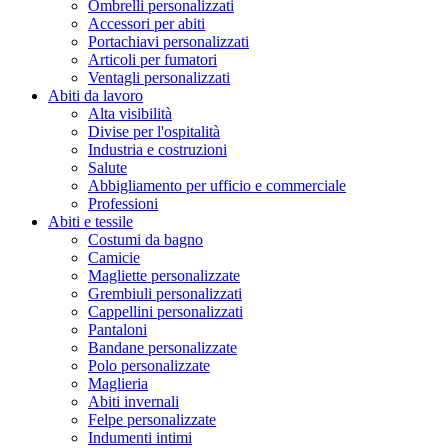
Ombrelli personalizzati
Accessori per abiti
Portachiavi personalizzati
Articoli per fumatori
Ventagli personalizzati
Abiti da lavoro
Alta visibilità
Divise per l'ospitalità
Industria e costruzioni
Salute
Abbigliamento per ufficio e commerciale
Professioni
Abiti e tessile
Costumi da bagno
Camicie
Magliette personalizzate
Grembiuli personalizzati
Cappellini personalizzati
Pantaloni
Bandane personalizzate
Polo personalizzate
Maglieria
Abiti invernali
Felpe personalizzate
Indumenti intimi