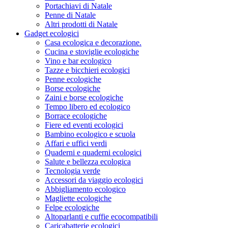
Portachiavi di Natale
Penne di Natale
Altri prodotti di Natale
Gadget ecologici
Casa ecologica e decorazione.
Cucina e stoviglie ecologiche
Vino e bar ecologico
Tazze e bicchieri ecologici
Penne ecologiche
Borse ecologiche
Zaini e borse ecologiche
Tempo libero ed ecologico
Borrace ecologiche
Fiere ed eventi ecologici
Bambino ecologico e scuola
Affari e uffici verdi
Quaderni e quaderni ecologici
Salute e bellezza ecologica
Tecnologia verde
Accessori da viaggio ecologici
Abbigliamento ecologico
Magliette ecologiche
Felpe ecologiche
Altoparlanti e cuffie ecocompatibili
Caricabatterie ecologici