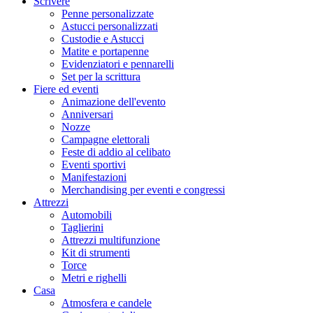
Scrivere
Penne personalizzate
Astucci personalizzati
Custodie e Astucci
Matite e portapenne
Evidenziatori e pennarelli
Set per la scrittura
Fiere ed eventi
Animazione dell'evento
Anniversari
Nozze
Campagne elettorali
Feste di addio al celibato
Eventi sportivi
Manifestazioni
Merchandising per eventi e congressi
Attrezzi
Automobili
Taglierini
Attrezzi multifunzione
Kit di strumenti
Torce
Metri e righelli
Casa
Atmosfera e candele