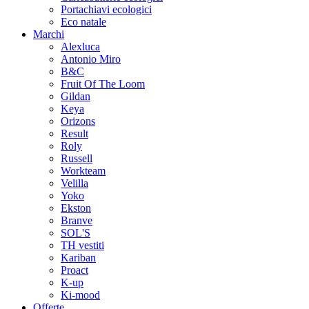
Portachiavi ecologici
Eco natale
Marchi
Alexluca
Antonio Miro
B&C
Fruit Of The Loom
Gildan
Keya
Orizons
Result
Roly
Russell
Workteam
Velilla
Yoko
Ekston
Branve
SOL'S
TH vestiti
Kariban
Proact
K-up
Ki-mood
Offerte