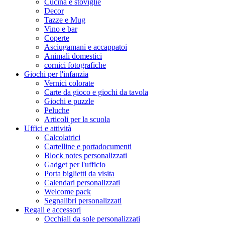
Cucina e stoviglie
Decor
Tazze e Mug
Vino e bar
Coperte
Asciugamani e accappatoi
Animali domestici
cornici fotografiche
Giochi per l'infanzia
Vernici colorate
Carte da gioco e giochi da tavola
Giochi e puzzle
Peluche
Articoli per la scuola
Uffici e attività
Calcolatrici
Cartelline e portadocumenti
Block notes personalizzati
Gadget per l'ufficio
Porta biglietti da visita
Calendari personalizzati
Welcome pack
Segnalibri personalizzati
Regali e accessori
Occhiali da sole personalizzati