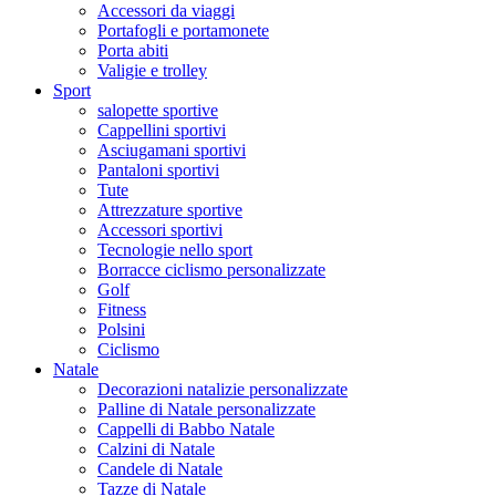
Accessori da viaggi
Portafogli e portamonete
Porta abiti
Valigie e trolley
Sport
salopette sportive
Cappellini sportivi
Asciugamani sportivi
Pantaloni sportivi
Tute
Attrezzature sportive
Accessori sportivi
Tecnologie nello sport
Borracce ciclismo personalizzate
Golf
Fitness
Polsini
Ciclismo
Natale
Decorazioni natalizie personalizzate
Palline di Natale personalizzate
Cappelli di Babbo Natale
Calzini di Natale
Candele di Natale
Tazze di Natale