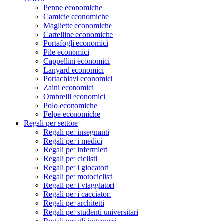
Penne economiche
Camicie economiche
Magliette economiche
Cartelline economiche
Portafogli economici
Pile economici
Cappellini economici
Lanyard economici
Portachiavi economici
Zaini economici
Ombrelli economici
Polo economiche
Felpe economiche
Regali per settore
Regali per insegnanti
Regali per i medici
Regali per infermieri
Regali per ciclisti
Regali per i giocatori
Regali per motociclisti
Regali per i viaggiatori
Regali per i cacciatori
Regali per architetti
Regali per studenti universitari
Regali per gli ingegneri