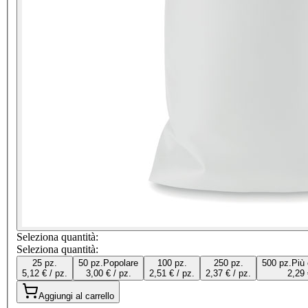
Seleziona quantità:
Seleziona quantità:
25 pz.
50 pz.
Popolare
100 pz.
250 pz.
500 pz.
Più
5,12 € / pz.
3,00 € / pz.
2,51 € / pz.
2,37 € / pz.
2,29 
Aggiungi al carrello