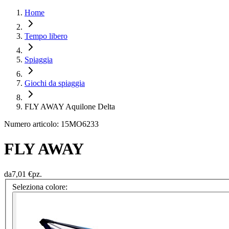
Home
Tempo libero
Spiaggia
Giochi da spiaggia
FLY AWAY Aquilone Delta
Numero articolo: 15MO6233
FLY AWAY
da
7,01 €
pz.
Seleziona colore: