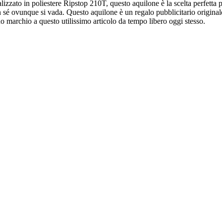
zato in poliestere Ripstop 210T, questo aquilone è la scelta perfetta pe
n sé ovunque si vada. Questo aquilone è un regalo pubblicitario original
uo marchio a questo utilissimo articolo da tempo libero oggi stesso.