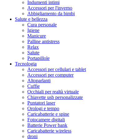
Indumenti intimi
Accessori per l'inverno
Abbigliamento da bimbi
Salute e bellezza
Cura personale
Igiene
Manicure
Palline antistress
Relax
Salute
Portapillole
Tecnologia
Accessori per cellulari e tablet
Accessori per computer
Altoparlanti
Cuffie
Occhiali per realtà virtuale
Chiavette usb personalizzate
Puntatori laser
Orologi e tempo
Caricabatterie e spine
Fotocamere digitali
Batterie Power bank
Caricabatterie wireless
droni