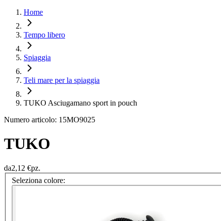
Home
Tempo libero
Spiaggia
Teli mare per la spiaggia
TUKO Asciugamano sport in pouch
Numero articolo: 15MO9025
TUKO
da
2,12 €
pz.
Seleziona colore: