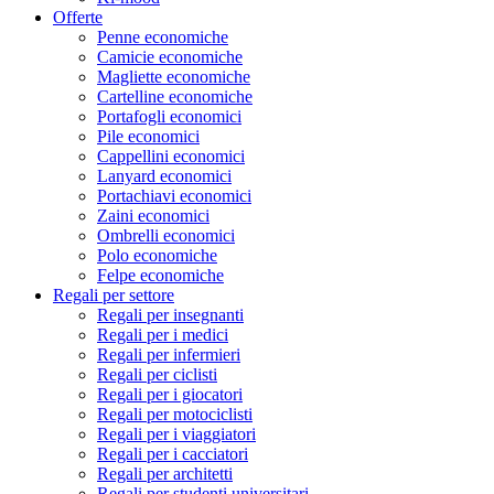
Offerte
Penne economiche
Camicie economiche
Magliette economiche
Cartelline economiche
Portafogli economici
Pile economici
Cappellini economici
Lanyard economici
Portachiavi economici
Zaini economici
Ombrelli economici
Polo economiche
Felpe economiche
Regali per settore
Regali per insegnanti
Regali per i medici
Regali per infermieri
Regali per ciclisti
Regali per i giocatori
Regali per motociclisti
Regali per i viaggiatori
Regali per i cacciatori
Regali per architetti
Regali per studenti universitari