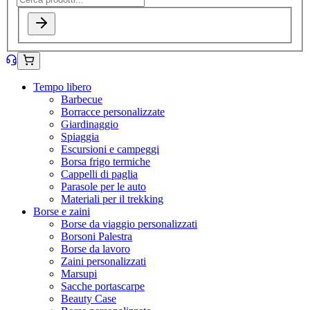
Tempo libero
Barbecue
Borracce personalizzate
Giardinaggio
Spiaggia
Escursioni e campeggi
Borsa frigo termiche
Cappelli di paglia
Parasole per le auto
Materiali per il trekking
Borse e zaini
Borse da viaggio personalizzati
Borsoni Palestra
Borse da lavoro
Zaini personalizzati
Marsupi
Sacche portascarpe
Beauty Case