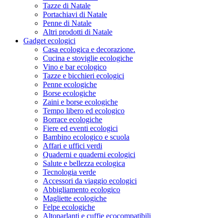
Tazze di Natale
Portachiavi di Natale
Penne di Natale
Altri prodotti di Natale
Gadget ecologici
Casa ecologica e decorazione.
Cucina e stoviglie ecologiche
Vino e bar ecologico
Tazze e bicchieri ecologici
Penne ecologiche
Borse ecologiche
Zaini e borse ecologiche
Tempo libero ed ecologico
Borrace ecologiche
Fiere ed eventi ecologici
Bambino ecologico e scuola
Affari e uffici verdi
Quaderni e quaderni ecologici
Salute e bellezza ecologica
Tecnologia verde
Accessori da viaggio ecologici
Abbigliamento ecologico
Magliette ecologiche
Felpe ecologiche
Altoparlanti e cuffie ecocompatibili