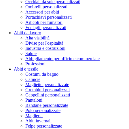
Occhiali da sole personalizzati
Ombrelli personalizzati
Accessori per abiti
Portachiavi personalizzati
Articoli per fumatori
Ventagli personalizzati
Abiti da lavoro
Alta visibilità
Divise per l'ospitalità
Industria e costruzioni
Salute
Abbigliamento per ufficio e commerciale
Professioni
Abiti e tessile
Costumi da bagno
Camicie
Magliette personalizzate
Grembiuli personalizzati
Cappellini personalizzati
Pantaloni
Bandane personalizzate
Polo personalizzate
Maglieria
Abiti invernali
Felpe personalizzate