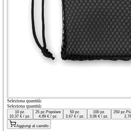
Seleziona quantità:
Seleziona quantità:
10 pz.
25 pz.
Popolare
50 pz.
100 pz.
250 pz.
Pi
10,37 € / pz.
4,89 € / pz.
3,67 € / pz.
3,06 € / pz.
2,76
Aggiungi al carrello