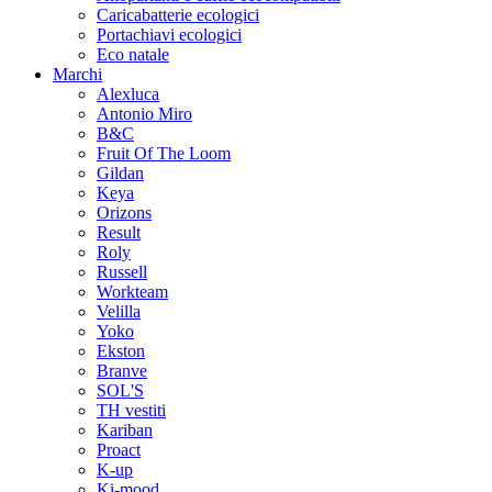
Caricabatterie ecologici
Portachiavi ecologici
Eco natale
Marchi
Alexluca
Antonio Miro
B&C
Fruit Of The Loom
Gildan
Keya
Orizons
Result
Roly
Russell
Workteam
Velilla
Yoko
Ekston
Branve
SOL'S
TH vestiti
Kariban
Proact
K-up
Ki-mood