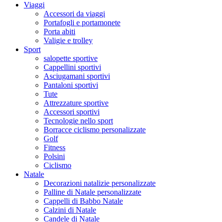
Viaggi
Accessori da viaggi
Portafogli e portamonete
Porta abiti
Valigie e trolley
Sport
salopette sportive
Cappellini sportivi
Asciugamani sportivi
Pantaloni sportivi
Tute
Attrezzature sportive
Accessori sportivi
Tecnologie nello sport
Borracce ciclismo personalizzate
Golf
Fitness
Polsini
Ciclismo
Natale
Decorazioni natalizie personalizzate
Palline di Natale personalizzate
Cappelli di Babbo Natale
Calzini di Natale
Candele di Natale