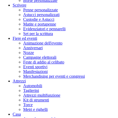
Borse personalizzate
Scrivere
Penne personalizzate
Astucci personalizzati
Custodie e Astucci
Matite e portapenne
Evidenziatori e pennarelli
Set per la scrittura
Fiere ed eventi
Animazione dell'evento
Anniversari
Nozze
Campagne elettorali
Feste di addio al celibato
Eventi sportivi
Manifestazioni
Merchandising per eventi e congressi
Attrezzi
Automobili
Taglierini
Attrezzi multifunzione
Kit di strumenti
Torce
Metri e righelli
Casa