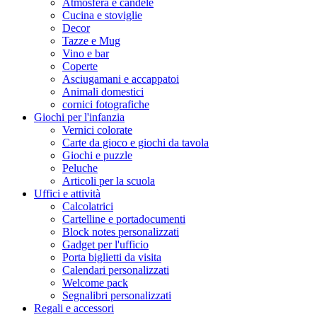
Atmosfera e candele
Cucina e stoviglie
Decor
Tazze e Mug
Vino e bar
Coperte
Asciugamani e accappatoi
Animali domestici
cornici fotografiche
Giochi per l'infanzia
Vernici colorate
Carte da gioco e giochi da tavola
Giochi e puzzle
Peluche
Articoli per la scuola
Uffici e attività
Calcolatrici
Cartelline e portadocumenti
Block notes personalizzati
Gadget per l'ufficio
Porta biglietti da visita
Calendari personalizzati
Welcome pack
Segnalibri personalizzati
Regali e accessori