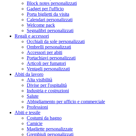
Block notes personalizzati
Gadget per l'ufficio
Porta biglietti da visita
Calendari personalizzati
Welcome pack
Segnalibri personalizzati
Regali e accessori
Occhiali da sole personalizzati
Ombrelli personalizzati
Accessori per abiti
Portachiavi personalizzati
Articoli per fumatori
Ventagli personalizzati
Abiti da lavoro
Alta visibilità
Divise per l'ospitalità
Industria e costruzioni
Salute
Abbigliamento per ufficio e commerciale
Professioni
Abiti e tessile
Costumi da bagno
Camicie
Magliette personalizzate
Grembiuli personalizzati