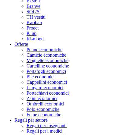
Ekston
Branve
SOL'S
TH vestiti
Kariban
Proact
K-up
Ki-mood
Offerte
Penne economiche
Camicie economiche
Magliette economiche
Cartelline economiche
Portafogli economici
Pile economici
Cappellini economici
Lanyard economici
Portachiavi economici
Zaini economici
Ombrelli economici
Polo economiche
Felpe economiche
Regali per settore
Regali per insegnanti
Regali per i medici