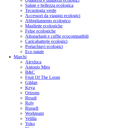
Quaderni e quaderni ecologici
Salute e bellezza ecologica
Tecnologia verde
Accessori da viaggio ecologici
Abbigliamento ecologico
Magliette ecologiche
Felpe ecologiche
Altoparlanti e cuffie ecocompatibili
Caricabatterie ecologici
Portachiavi ecologici
Eco natale
Marchi
Alexluca
Antonio Miro
B&C
Fruit Of The Loom
Gildan
Keya
Orizons
Result
Roly
Russell
Workteam
Velilla
Yoko