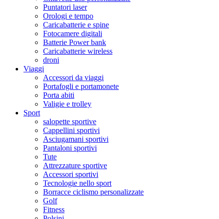
Puntatori laser
Orologi e tempo
Caricabatterie e spine
Fotocamere digitali
Batterie Power bank
Caricabatterie wireless
droni
Viaggi
Accessori da viaggi
Portafogli e portamonete
Porta abiti
Valigie e trolley
Sport
salopette sportive
Cappellini sportivi
Asciugamani sportivi
Pantaloni sportivi
Tute
Attrezzature sportive
Accessori sportivi
Tecnologie nello sport
Borracce ciclismo personalizzate
Golf
Fitness
Polsini