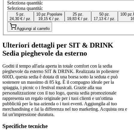
Seleziona quantità:
Seleziona quantità:
5 pz.
10 pz.
Popolare
25 pz.
50 pz.
100 pz.
24,30 € / pz.
19,15 € / pz.
19,83 € / pz.
17,13 € / pz.
16
Aggiungi al carrello
Ulteriori dettagli per SIT & DRINK
Sedia pieghevole da esterno
Goditi il tempo all'aria aperta in totale comfort con la sedia
pieghevole da esterno SIT & DRINK. Realizzata in poliestere
600D, questa sedia è dotata di una borsa sotto la seduta e può
sostenere un massimo di 85 kg. È il compagno ideale per la
spiaggia, i picnic o i festival musicali. Grazie alla sua
personalizzazione con il tuo logo, questa sedia promozionale
rappresenta un regalo originale per i tuoi clienti e un'ottima
pubblicità per la tua azienda o i tuoi eventi. Aggiungila al tuo
merchandising e fai la differenza nel tuo marketing. Acquista ora e
fai un'impressione duratura.
Specifiche tecniche