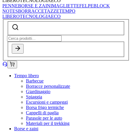
LIBERO
TECNOLOGIA
ECO
PENNE
BORSE E ZAINI
MAGLIETTE
FELPE
BLOCK
NOTES
BORRACCE
TAZZE
TEMPO
LIBERO
TECNOLOGIA
ECO
Tempo libero
Barbecue
Borracce personalizzate
Giardinaggio
Spiaggia
Escursioni e campeggi
Borsa frigo termiche
Cappelli di paglia
Parasole per le auto
Materiali per il trekking
Borse e zaini