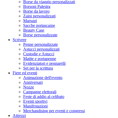
Borse da viaggio personalizzati
Borsoni Palestra
Borse da lavoro
Zaini personalizzati
Marsupi
Sacche portascarpe
Beauty Case
Borse personalizzate
Scrivere
Penne personalizzate
Astucci personalizzati
Custodie e Astucci
Matite e portapenne
Evidenziatori e pennarelli
Set per la scrittura
Fiere ed eventi
Animazione dell'evento
Anniversari
Nozze
Campagne elettorali
Feste di addio al celibato
Eventi sportivi
Manifestazioni
Merchandising per eventi e congressi
Attrezzi