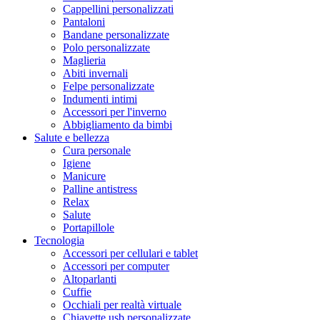
Cappellini personalizzati
Pantaloni
Bandane personalizzate
Polo personalizzate
Maglieria
Abiti invernali
Felpe personalizzate
Indumenti intimi
Accessori per l'inverno
Abbigliamento da bimbi
Salute e bellezza
Cura personale
Igiene
Manicure
Palline antistress
Relax
Salute
Portapillole
Tecnologia
Accessori per cellulari e tablet
Accessori per computer
Altoparlanti
Cuffie
Occhiali per realtà virtuale
Chiavette usb personalizzate