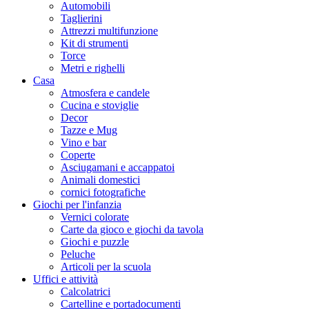
Automobili
Taglierini
Attrezzi multifunzione
Kit di strumenti
Torce
Metri e righelli
Casa
Atmosfera e candele
Cucina e stoviglie
Decor
Tazze e Mug
Vino e bar
Coperte
Asciugamani e accappatoi
Animali domestici
cornici fotografiche
Giochi per l'infanzia
Vernici colorate
Carte da gioco e giochi da tavola
Giochi e puzzle
Peluche
Articoli per la scuola
Uffici e attività
Calcolatrici
Cartelline e portadocumenti