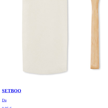
SETBOO
Da