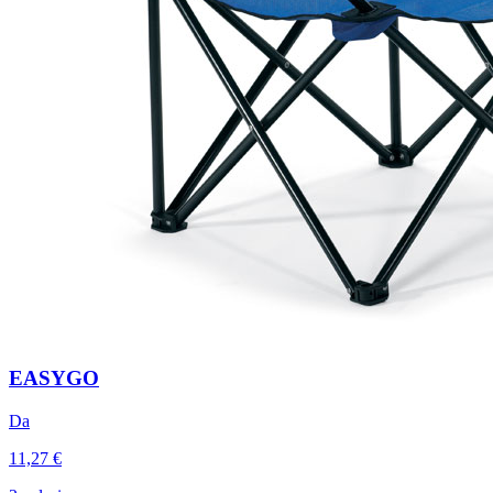
EASYGO
Da
11,27 €