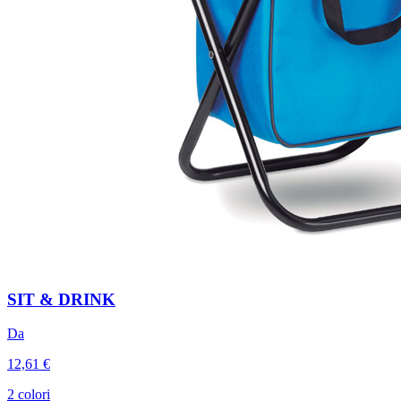
SIT & DRINK
Da
12,61 €
2 colori