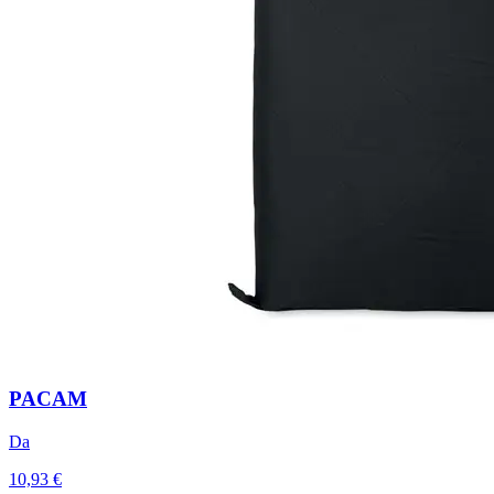
PACAM
Da
10,93 €