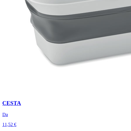
CESTA
Da
11,52 €