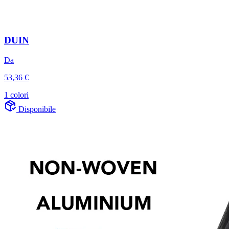
DUIN
Da
53,36 €
1 colori
Disponibile