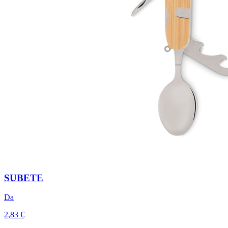
SUBETE
Da
2,83 €