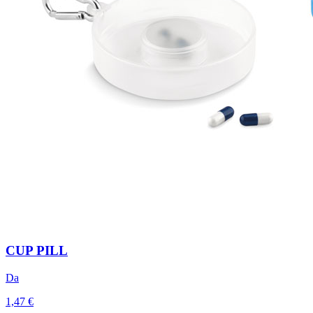
CUP PILL
Da
1,47 €