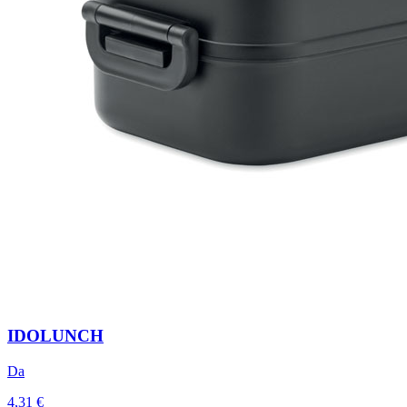
IDOLUNCH
Da
4,31 €