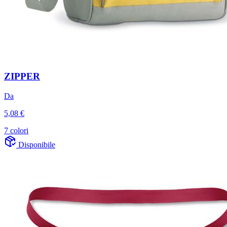
ZIPPER
Da
5,08 €
7 colori
Disponibile