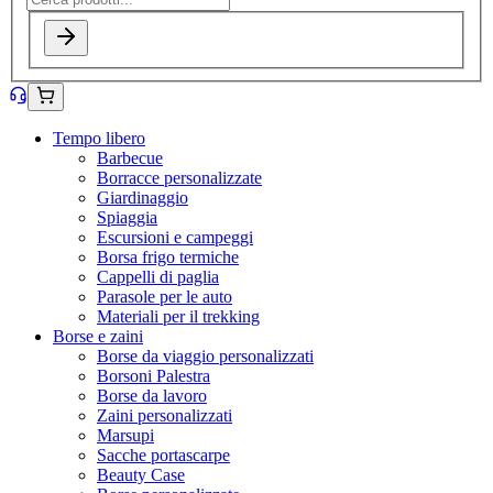
Tempo libero
Barbecue
Borracce personalizzate
Giardinaggio
Spiaggia
Escursioni e campeggi
Borsa frigo termiche
Cappelli di paglia
Parasole per le auto
Materiali per il trekking
Borse e zaini
Borse da viaggio personalizzati
Borsoni Palestra
Borse da lavoro
Zaini personalizzati
Marsupi
Sacche portascarpe
Beauty Case