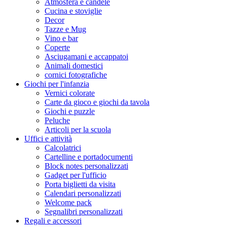
Atmosfera e candele
Cucina e stoviglie
Decor
Tazze e Mug
Vino e bar
Coperte
Asciugamani e accappatoi
Animali domestici
cornici fotografiche
Giochi per l'infanzia
Vernici colorate
Carte da gioco e giochi da tavola
Giochi e puzzle
Peluche
Articoli per la scuola
Uffici e attività
Calcolatrici
Cartelline e portadocumenti
Block notes personalizzati
Gadget per l'ufficio
Porta biglietti da visita
Calendari personalizzati
Welcome pack
Segnalibri personalizzati
Regali e accessori