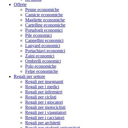
Offerte
Penne economiche
Camicie economiche
Magliette economiche
Cartelline economiche
Portafogli economici
Pile economici
Cappellini economici
Lanyard economici
Portachiavi economici
Zaini economici
Ombrelli economici
Polo economiche
Felpe economiche
Regali per settore
Regali per insegnanti
Regali per i medici
Regali per infermieri
Regali per ciclisti
Regali per i giocatori
Regali per motociclisti
Regali per i viaggiatori
Regali per i cacciatori
Regali per architetti
Regali per studenti universitari