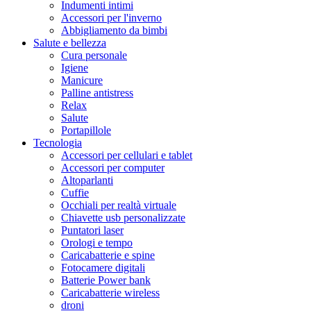
Indumenti intimi
Accessori per l'inverno
Abbigliamento da bimbi
Salute e bellezza
Cura personale
Igiene
Manicure
Palline antistress
Relax
Salute
Portapillole
Tecnologia
Accessori per cellulari e tablet
Accessori per computer
Altoparlanti
Cuffie
Occhiali per realtà virtuale
Chiavette usb personalizzate
Puntatori laser
Orologi e tempo
Caricabatterie e spine
Fotocamere digitali
Batterie Power bank
Caricabatterie wireless
droni