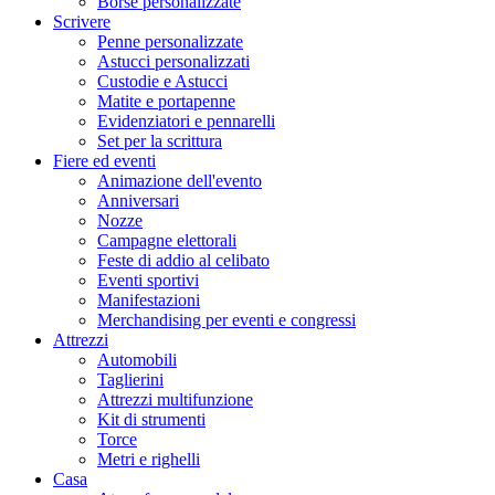
Borse personalizzate
Scrivere
Penne personalizzate
Astucci personalizzati
Custodie e Astucci
Matite e portapenne
Evidenziatori e pennarelli
Set per la scrittura
Fiere ed eventi
Animazione dell'evento
Anniversari
Nozze
Campagne elettorali
Feste di addio al celibato
Eventi sportivi
Manifestazioni
Merchandising per eventi e congressi
Attrezzi
Automobili
Taglierini
Attrezzi multifunzione
Kit di strumenti
Torce
Metri e righelli
Casa