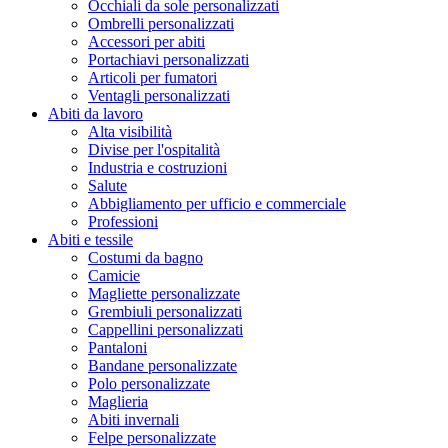
Occhiali da sole personalizzati
Ombrelli personalizzati
Accessori per abiti
Portachiavi personalizzati
Articoli per fumatori
Ventagli personalizzati
Abiti da lavoro
Alta visibilità
Divise per l'ospitalità
Industria e costruzioni
Salute
Abbigliamento per ufficio e commerciale
Professioni
Abiti e tessile
Costumi da bagno
Camicie
Magliette personalizzate
Grembiuli personalizzati
Cappellini personalizzati
Pantaloni
Bandane personalizzate
Polo personalizzate
Maglieria
Abiti invernali
Felpe personalizzate