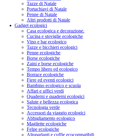
Tazze di Natale
Portachiavi di Natale
Penne di Natale
Altri prodotti di Natale
Gadget ecologici
Casa ecologica e decorazione.
Cucina e stoviglie ecologiche
Vino e bar ecologico
Tazze e bicchieri ecologici
Penne ecologiche
Borse ecologiche
Zaini e borse ecologiche
Tempo libero ed ecologico
Borrace ecologiche
Fiere ed eventi ecologici
Bambino ecologico e scuola
Affari e uffici verdi
Quaderni e quaderni ecologici
Salute e bellezza ecologica
Tecnologia verde
Accessori da viaggio ecologici
Abbigliamento ecologico
Magliette ecologiche
Felpe ecologiche
Altoparlanti e cuffie ecocompatibili