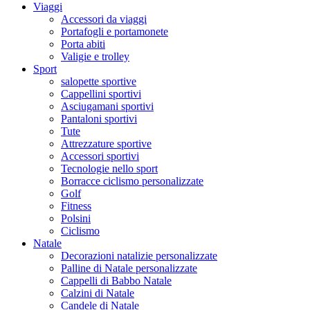
Viaggi
Accessori da viaggi
Portafogli e portamonete
Porta abiti
Valigie e trolley
Sport
salopette sportive
Cappellini sportivi
Asciugamani sportivi
Pantaloni sportivi
Tute
Attrezzature sportive
Accessori sportivi
Tecnologie nello sport
Borracce ciclismo personalizzate
Golf
Fitness
Polsini
Ciclismo
Natale
Decorazioni natalizie personalizzate
Palline di Natale personalizzate
Cappelli di Babbo Natale
Calzini di Natale
Candele di Natale