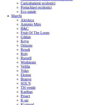
Caricabatterie ecologici
Portachiavi ecologici
Eco natale
Marchi
Alexluca
Antonio Miro
B&C
Fruit Of The Loom
Gildan
Keya
Orizons
Result
Roly
Russell
Workteam
Velilla
Yoko
Ekston
Branve
SOL'S
TH vestiti
Kariban
Proact
K-up
Ki-mood