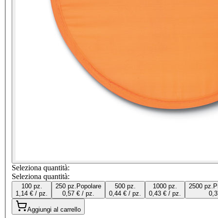
Seleziona quantità:
Seleziona quantità:
100 pz.
250 pz.
Popolare
500 pz.
1000 pz.
2500 pz.
P
1,14 € / pz.
0,57 € / pz.
0,44 € / pz.
0,43 € / pz.
0,3
Aggiungi al carrello