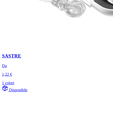
SASTRE
Da
1,22 €
1 colori
Disponibile