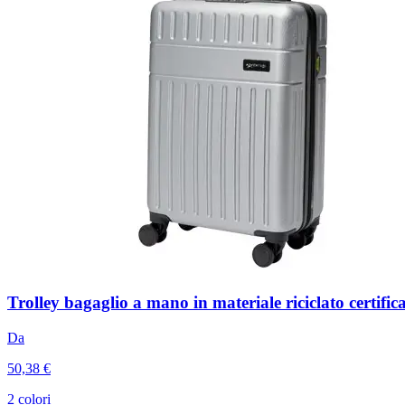
Trolley bagaglio a mano in materiale riciclato certifi
Da
50,38 €
2 colori