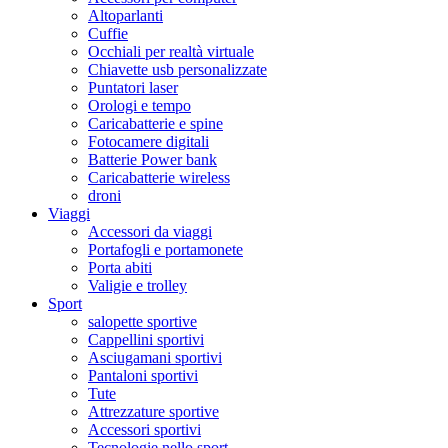
Altoparlanti
Cuffie
Occhiali per realtà virtuale
Chiavette usb personalizzate
Puntatori laser
Orologi e tempo
Caricabatterie e spine
Fotocamere digitali
Batterie Power bank
Caricabatterie wireless
droni
Viaggi
Accessori da viaggi
Portafogli e portamonete
Porta abiti
Valigie e trolley
Sport
salopette sportive
Cappellini sportivi
Asciugamani sportivi
Pantaloni sportivi
Tute
Attrezzature sportive
Accessori sportivi
Tecnologie nello sport