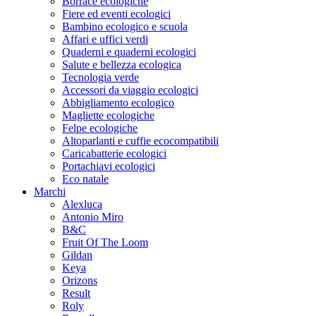
Borrace ecologiche
Fiere ed eventi ecologici
Bambino ecologico e scuola
Affari e uffici verdi
Quaderni e quaderni ecologici
Salute e bellezza ecologica
Tecnologia verde
Accessori da viaggio ecologici
Abbigliamento ecologico
Magliette ecologiche
Felpe ecologiche
Altoparlanti e cuffie ecocompatibili
Caricabatterie ecologici
Portachiavi ecologici
Eco natale
Marchi
Alexluca
Antonio Miro
B&C
Fruit Of The Loom
Gildan
Keya
Orizons
Result
Roly