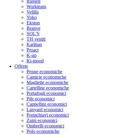
Russell
Workteam
Velilla
Yoko
Ekston
Branve
SOL'S
TH vestiti
Kariban
Proact
K-up
Ki-mood
Offerte
Penne economiche
Camicie economiche
Magliette economiche
Cartelline economiche
Portafogli economici
Pile economici
Cappellini economici
Lanyard economici
Portachiavi economici
Zaini economici
Ombrelli economici
Polo economiche