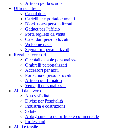
Articoli per la scuola
Uffici e attività
Calcolatrici
Cartelline e portadocumenti
Block notes personalizzati
Gadget per l'ufficio
Porta biglietti da visita
Calendari personalizzati
Welcome pack
Segnalibri personalizzati
Regali e accessori
Occhiali da sole personalizzati
Ombrelli personalizzati
Accessori per abiti
Portachiavi personalizzati
Articoli per fumatori
Ventagli personalizzati
Abiti da lavoro
Alta visibilità
Divise per l'ospitalità
Industria e costruzioni
Salute
Abbigliamento per ufficio e commerciale
Professioni
Abiti e tessile