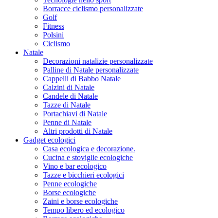
Borracce ciclismo personalizzate
Golf
Fitness
Polsini
Ciclismo
Natale
Decorazioni natalizie personalizzate
Palline di Natale personalizzate
Cappelli di Babbo Natale
Calzini di Natale
Candele di Natale
Tazze di Natale
Portachiavi di Natale
Penne di Natale
Altri prodotti di Natale
Gadget ecologici
Casa ecologica e decorazione.
Cucina e stoviglie ecologiche
Vino e bar ecologico
Tazze e bicchieri ecologici
Penne ecologiche
Borse ecologiche
Zaini e borse ecologiche
Tempo libero ed ecologico