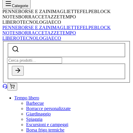
Categorie
PENNE
BORSE E ZAINI
MAGLIETTE
FELPE
BLOCK
NOTES
BORRACCE
TAZZE
TEMPO
LIBERO
TECNOLOGIA
ECO
PENNE
BORSE E ZAINI
MAGLIETTE
FELPE
BLOCK
NOTES
BORRACCE
TAZZE
TEMPO
LIBERO
TECNOLOGIA
ECO
Tempo libero
Barbecue
Borracce personalizzate
Giardinaggio
Spiaggia
Escursioni e campeggi
Borsa frigo termiche