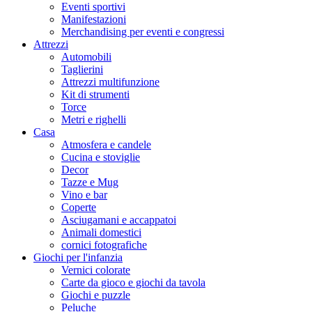
Eventi sportivi
Manifestazioni
Merchandising per eventi e congressi
Attrezzi
Automobili
Taglierini
Attrezzi multifunzione
Kit di strumenti
Torce
Metri e righelli
Casa
Atmosfera e candele
Cucina e stoviglie
Decor
Tazze e Mug
Vino e bar
Coperte
Asciugamani e accappatoi
Animali domestici
cornici fotografiche
Giochi per l'infanzia
Vernici colorate
Carte da gioco e giochi da tavola
Giochi e puzzle
Peluche