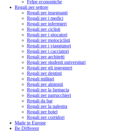
Felpe economiche
Regali per settore
Regali per insegnanti
Regali per i medici
Regali per infermieri
Regali per ciclisti
Regali per i giocatori
Regali per motociclisti
Regali per i viaggiatori
Regali per i cacciatori
Regali per architetti
Regali per studenti universitari
Regali per gli ingegneri
Regali per dentisti
Regali militari
Regali per alpinisti
Regali per la farmacia
Regali per parrucchieri
Regali da bar
Regali per la palestra
Regali per hotel
Regali per corridori
Made in Europe
Be Different