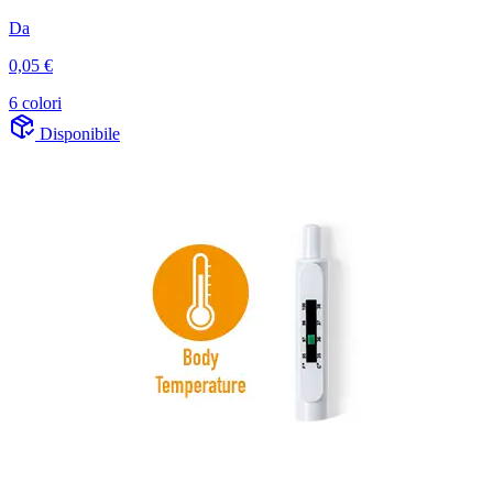
Da
0,05 €
6 colori
Disponibile