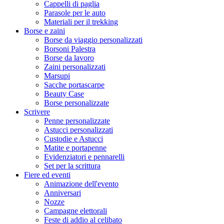
Cappelli di paglia
Parasole per le auto
Materiali per il trekking
Borse e zaini
Borse da viaggio personalizzati
Borsoni Palestra
Borse da lavoro
Zaini personalizzati
Marsupi
Sacche portascarpe
Beauty Case
Borse personalizzate
Scrivere
Penne personalizzate
Astucci personalizzati
Custodie e Astucci
Matite e portapenne
Evidenziatori e pennarelli
Set per la scrittura
Fiere ed eventi
Animazione dell'evento
Anniversari
Nozze
Campagne elettorali
Feste di addio al celibato