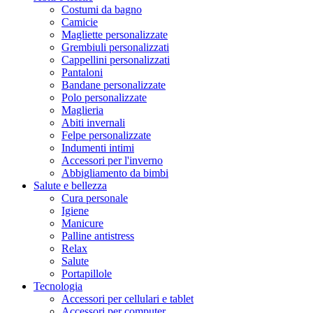
Costumi da bagno
Camicie
Magliette personalizzate
Grembiuli personalizzati
Cappellini personalizzati
Pantaloni
Bandane personalizzate
Polo personalizzate
Maglieria
Abiti invernali
Felpe personalizzate
Indumenti intimi
Accessori per l'inverno
Abbigliamento da bimbi
Salute e bellezza
Cura personale
Igiene
Manicure
Palline antistress
Relax
Salute
Portapillole
Tecnologia
Accessori per cellulari e tablet
Accessori per computer