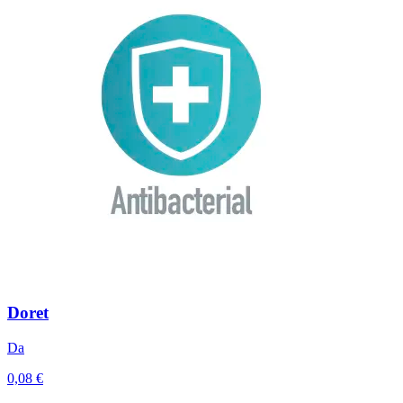
Doret
Da
0,08 €