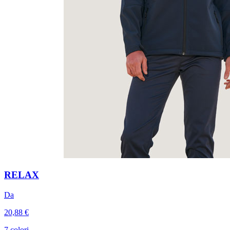
RELAX
Da
20,88 €
7 colori