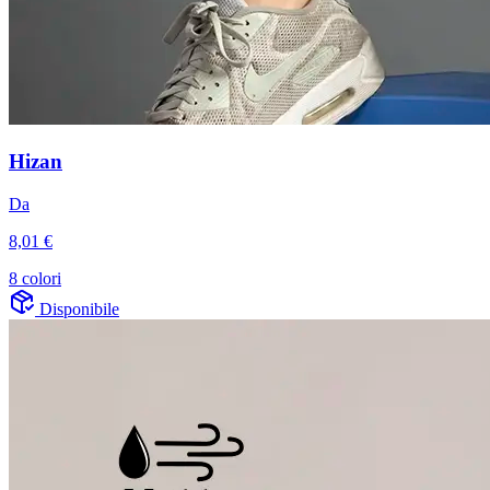
Hizan
Da
8,01 €
8 colori
Disponibile