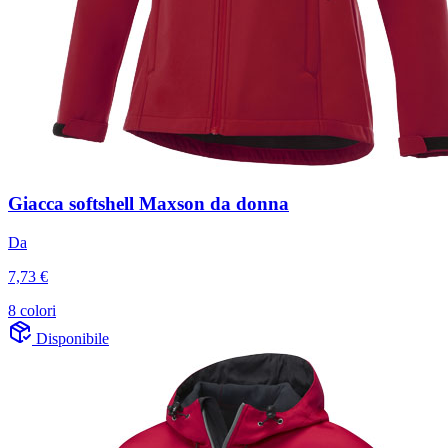
Giacca softshell Maxson da donna
Da
7,73 €
8 colori
Disponibile