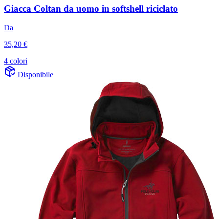
Giacca Coltan da uomo in softshell riciclato
Da
35,20 €
4 colori
Disponibile