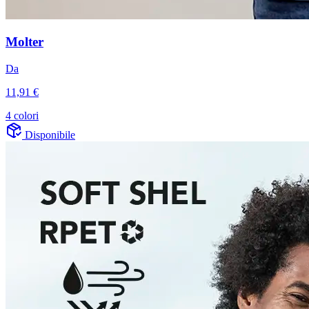
Molter
Da
11,91 €
4 colori
Disponibile