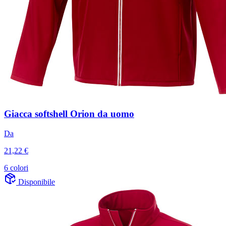
Giacca softshell Orion da uomo
Da
21,22 €
6 colori
Disponibile