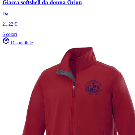
Giacca softshell da donna Orion
Da
21,22 €
6 colori
Disponibile