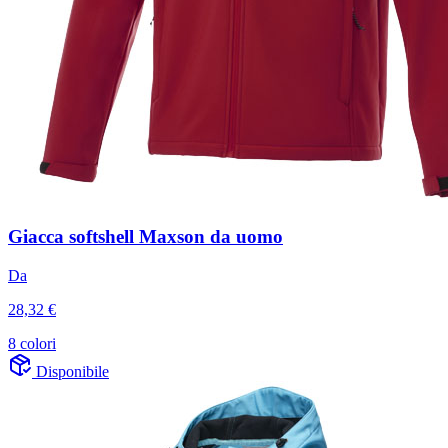
Giacca softshell Maxson da uomo
Da
28,32 €
8 colori
Disponibile