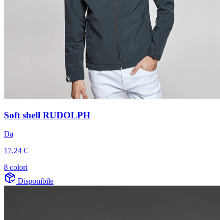
Soft shell RUDOLPH
Da
17,24 €
8 colori
Disponibile