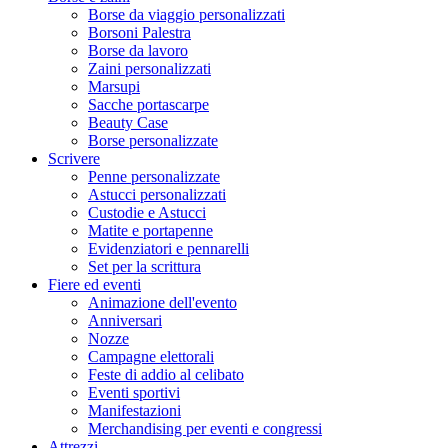
Borse da viaggio personalizzati
Borsoni Palestra
Borse da lavoro
Zaini personalizzati
Marsupi
Sacche portascarpe
Beauty Case
Borse personalizzate
Scrivere
Penne personalizzate
Astucci personalizzati
Custodie e Astucci
Matite e portapenne
Evidenziatori e pennarelli
Set per la scrittura
Fiere ed eventi
Animazione dell'evento
Anniversari
Nozze
Campagne elettorali
Feste di addio al celibato
Eventi sportivi
Manifestazioni
Merchandising per eventi e congressi
Attrezzi