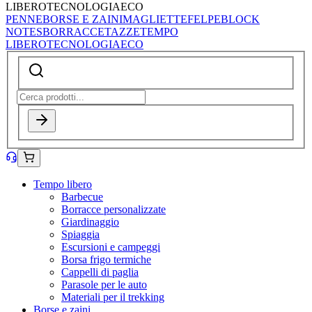
LIBERO
TECNOLOGIA
ECO
PENNE
BORSE E ZAINI
MAGLIETTE
FELPE
BLOCK
NOTES
BORRACCE
TAZZE
TEMPO
LIBERO
TECNOLOGIA
ECO
Tempo libero
Barbecue
Borracce personalizzate
Giardinaggio
Spiaggia
Escursioni e campeggi
Borsa frigo termiche
Cappelli di paglia
Parasole per le auto
Materiali per il trekking
Borse e zaini