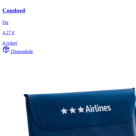
Condord
Da
4,27 €
4 colori
Disponibile