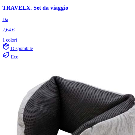
TRAVELX. Set da viaggio
Da
2,64 €
1 colori
Disponibile
Eco