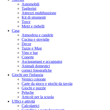
Automobili
Taglierini
Attrezzi multifunzione
Kit di strumenti
Torce
Metri e righelli
Casa
Atmosfera e candele
Cucina e stoviglie
Decor
Tazze e Mug
Vino e bar
Coperte
Asciugamani e accappatoi
Animali domestici
cornici fotografiche
Giochi per l'infanzia
Vernici colorate
Carte da gioco e giochi da tavola
Giochi e puzzle
Peluche
Articoli per la scuola
Uffici e attività
Calcolatrici