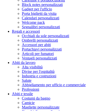
Cartelline e portadocumenti
Block notes personalizzati
Gadget per l'ufficio
Porta biglietti da visita
Calendari personalizzati
Welcome pack
Segnalibri personalizzati
Regali e accessori
Occhiali da sole personalizzati
Ombrelli personalizzati
Accessori per abiti
Portachiavi personalizzati
Articoli per fumatori
Ventagli personalizzati
Abiti da lavoro
Alta visibilità
Divise per l'ospitalità
Industria e costruzioni
Salute
Abbigliamento per ufficio e commerciale
Professioni
Abiti e tessile
Costumi da bagno
Camicie
Magliette personalizzate