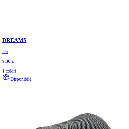
DREAMS
Da
9,30 €
1 colori
Disponibile