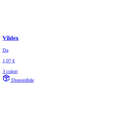
Vildex
Da
1,07 €
3 colori
Disponibile