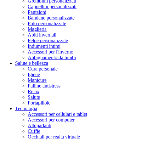
Grembiuli personalizzati
Cappellini personalizzati
Pantaloni
Bandane personalizzate
Polo personalizzate
Maglieria
Abiti invernali
Felpe personalizzate
Indumenti intimi
Accessori per l'inverno
Abbigliamento da bimbi
Salute e bellezza
Cura personale
Igiene
Manicure
Palline antistress
Relax
Salute
Portapillole
Tecnologia
Accessori per cellulari e tablet
Accessori per computer
Altoparlanti
Cuffie
Occhiali per realtà virtuale