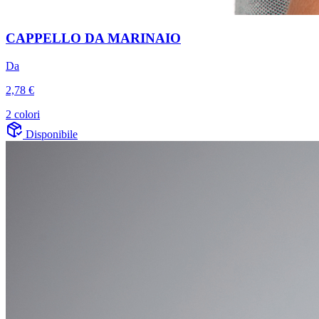
CAPPELLO DA MARINAIO
Da
2,78 €
2 colori
Disponibile