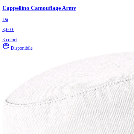
Cappellino Camouflage Army
Da
3,60 €
3 colori
Disponibile