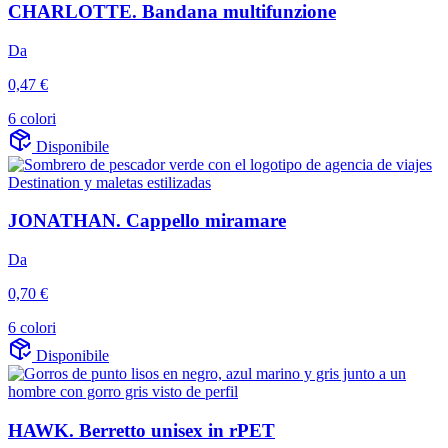
CHARLOTTE. Bandana multifunzione
Da
0,47 €
6 colori
Disponibile
JONATHAN. Cappello miramare
Da
0,70 €
6 colori
Disponibile
HAWK. Berretto unisex in rPET