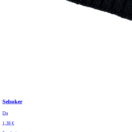
Selsoker
Da
1,38 €