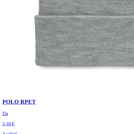
POLO RPET
Da
2,18 €
3 colori