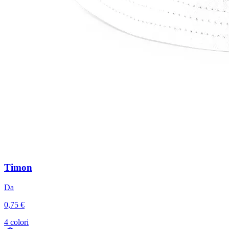
Timon
Da
0,75 €
4 colori