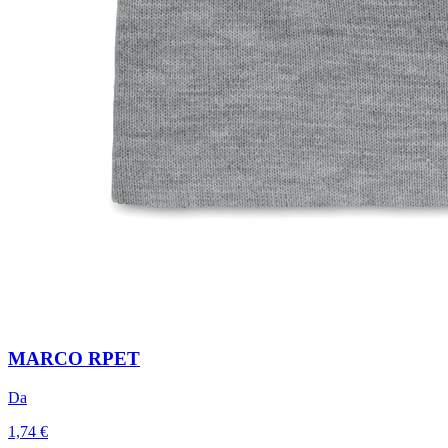
MARCO RPET
Da
1,74 €