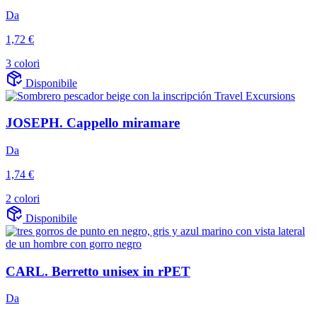
Da
1,72 €
3 colori
Disponibile
JOSEPH. Cappello miramare
Da
1,74 €
2 colori
Disponibile
CARL. Berretto unisex in rPET
Da