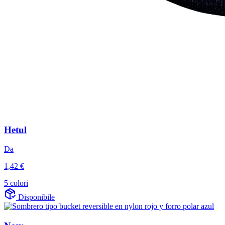
Hetul
Da
1,42 €
5 colori
Disponibile