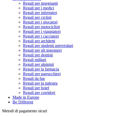
Regali per insegnanti
Regali per i medici
Regali per infermieri
Regali per ciclisti
Regali per i giocatori
Regali per motociclisti
Regali per i viaggiatori
Regali per i cacciatori
Regali per architetti
Regali per studenti universitari
Regali per gli ingegneri
Regali per dentisti
Regali militari
Regali per alpinisti
Regali per la farmacia
Regali per parrucchieri
Regali da bar
Regali per la palestra
Regali per hotel
Regali per corridori
Made in Europe
Be Different
Metodi di pagamento sicuri