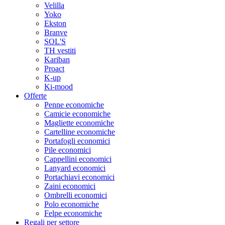
Velilla
Yoko
Ekston
Branve
SOL'S
TH vestiti
Kariban
Proact
K-up
Ki-mood
Offerte
Penne economiche
Camicie economiche
Magliette economiche
Cartelline economiche
Portafogli economici
Pile economici
Cappellini economici
Lanyard economici
Portachiavi economici
Zaini economici
Ombrelli economici
Polo economiche
Felpe economiche
Regali per settore