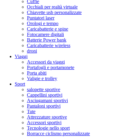
Cuffie
Occhiali per realtà virtuale
Chiavette usb personalizzate
Puntatori laser
Orologi e tempo
Caricabatterie e spine
Fotocamere digitali
Batterie Power bank
Caricabatterie wireless
droni
Viaggi
Accessori da viaggi
Portafogli e portamonete
Porta abiti
Valigie e trolley
Sport
salopette sportive
Cappellini sportivi
Asciugamani sportivi
Pantaloni sportivi
Tute
Attrezzature sportive
Accessori sportivi
Tecnologie nello sport
Borracce ciclismo personalizzate