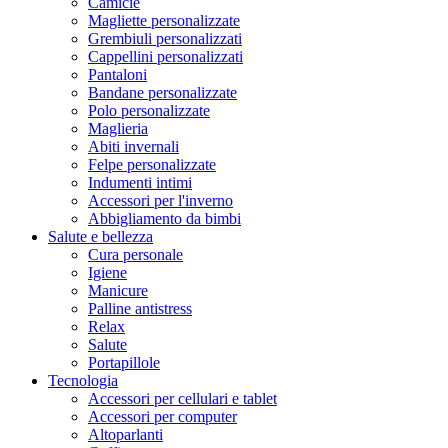
Camicie
Magliette personalizzate
Grembiuli personalizzati
Cappellini personalizzati
Pantaloni
Bandane personalizzate
Polo personalizzate
Maglieria
Abiti invernali
Felpe personalizzate
Indumenti intimi
Accessori per l'inverno
Abbigliamento da bimbi
Salute e bellezza
Cura personale
Igiene
Manicure
Palline antistress
Relax
Salute
Portapillole
Tecnologia
Accessori per cellulari e tablet
Accessori per computer
Altoparlanti