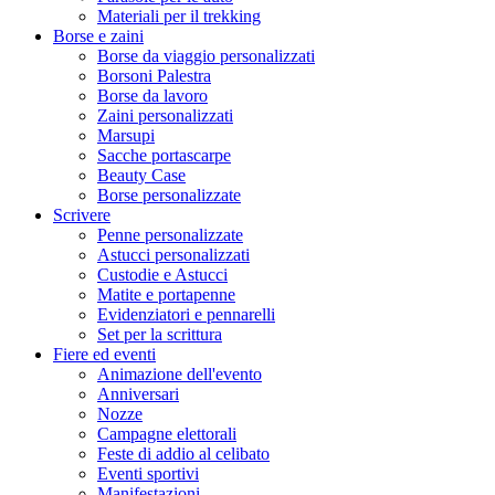
Materiali per il trekking
Borse e zaini
Borse da viaggio personalizzati
Borsoni Palestra
Borse da lavoro
Zaini personalizzati
Marsupi
Sacche portascarpe
Beauty Case
Borse personalizzate
Scrivere
Penne personalizzate
Astucci personalizzati
Custodie e Astucci
Matite e portapenne
Evidenziatori e pennarelli
Set per la scrittura
Fiere ed eventi
Animazione dell'evento
Anniversari
Nozze
Campagne elettorali
Feste di addio al celibato
Eventi sportivi
Manifestazioni