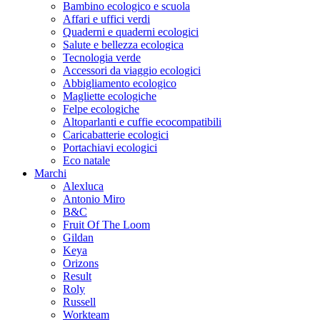
Bambino ecologico e scuola
Affari e uffici verdi
Quaderni e quaderni ecologici
Salute e bellezza ecologica
Tecnologia verde
Accessori da viaggio ecologici
Abbigliamento ecologico
Magliette ecologiche
Felpe ecologiche
Altoparlanti e cuffie ecocompatibili
Caricabatterie ecologici
Portachiavi ecologici
Eco natale
Marchi
Alexluca
Antonio Miro
B&C
Fruit Of The Loom
Gildan
Keya
Orizons
Result
Roly
Russell
Workteam