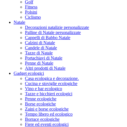
Golf
Fitness
Polsini
Ciclismo
Natale
Decorazioni natalizie personalizzate
Palline di Natale personalizzate
Cappelli di Babbo Natale
Calzini di Natale
Candele di Natale
Tazze di Natale
Portachiavi di Natale
Penne di Natale
Altri prodotti di Natale
Gadget ecologici
Casa ecologica e decorazione.
Cucina e stoviglie ecologiche
Vino e bar ecologico
Tazze e bicchieri ecologici
Penne ecologiche
Borse ecologiche
Zaini e borse ecologiche
Tempo libero ed ecologico
Borrace ecologiche
Fiere ed eventi ecologici