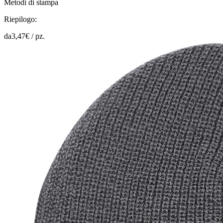
Metodi di stampa
Riepilogo:
da
3,47
€ /
pz.