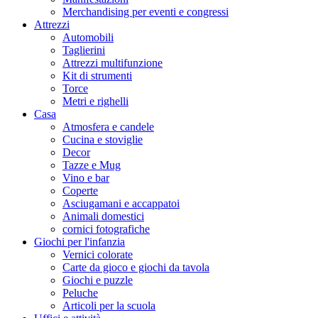
Merchandising per eventi e congressi
Attrezzi
Automobili
Taglierini
Attrezzi multifunzione
Kit di strumenti
Torce
Metri e righelli
Casa
Atmosfera e candele
Cucina e stoviglie
Decor
Tazze e Mug
Vino e bar
Coperte
Asciugamani e accappatoi
Animali domestici
cornici fotografiche
Giochi per l'infanzia
Vernici colorate
Carte da gioco e giochi da tavola
Giochi e puzzle
Peluche
Articoli per la scuola