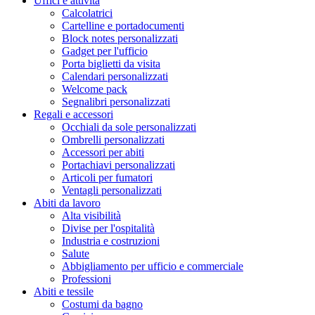
Uffici e attività
Calcolatrici
Cartelline e portadocumenti
Block notes personalizzati
Gadget per l'ufficio
Porta biglietti da visita
Calendari personalizzati
Welcome pack
Segnalibri personalizzati
Regali e accessori
Occhiali da sole personalizzati
Ombrelli personalizzati
Accessori per abiti
Portachiavi personalizzati
Articoli per fumatori
Ventagli personalizzati
Abiti da lavoro
Alta visibilità
Divise per l'ospitalità
Industria e costruzioni
Salute
Abbigliamento per ufficio e commerciale
Professioni
Abiti e tessile
Costumi da bagno