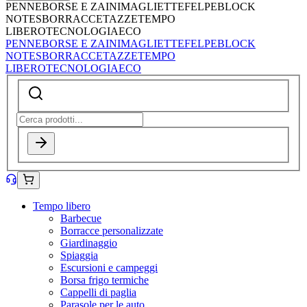
PENNE
BORSE E ZAINI
MAGLIETTE
FELPE
BLOCK
NOTES
BORRACCE
TAZZE
TEMPO
LIBERO
TECNOLOGIA
ECO
PENNE
BORSE E ZAINI
MAGLIETTE
FELPE
BLOCK
NOTES
BORRACCE
TAZZE
TEMPO
LIBERO
TECNOLOGIA
ECO
Tempo libero
Barbecue
Borracce personalizzate
Giardinaggio
Spiaggia
Escursioni e campeggi
Borsa frigo termiche
Cappelli di paglia
Parasole per le auto