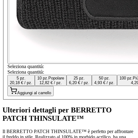
Seleziona quantità:
Seleziona quantità:
5 pz.
10 pz.
Popolare
25 pz.
50 pz.
100 pz.
Pi
20,18 € / pz.
12,82 € / pz.
6,20 € / pz.
4,93 € / pz.
4,29
Aggiungi al carrello
Ulteriori dettagli per BERRETTO
PATCH THINSULATE™
Il BERRETTO PATCH THINSULATE™ è perfetto per affrontare
il freddo in stile. Realizzato al 100% in morbido acrilico, ha una