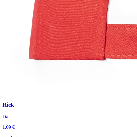
Rick
Da
1,09 €