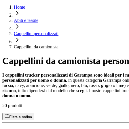
Home
Abiti e tessile
Cappellini personalizzati
Cappellini da camionista
Cappellini da camionista person
I cappellini trucker personalizzati di Garampa sono ideali per i me
personalizzati per uomo o donna,
in questa categoria Garrampa onli
fucsia, navy, arancione, verde, giallo, nero, blu, rosso, grigio o lime) 
ricamo
, tutto dipenderà dal modello che scegli. I nostri cappellini tru
donna o uomo.
20 prodotti
Filtra e ordina