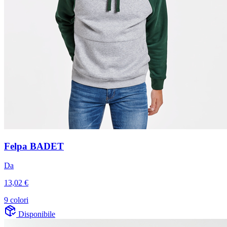
Felpa BADET
Da
13,02 €
9 colori
Disponibile