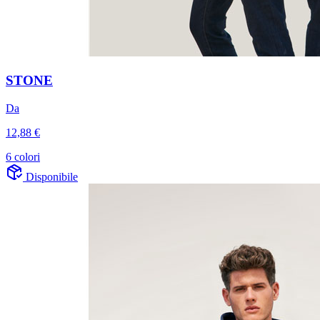
STONE
Da
12,88 €
6 colori
Disponibile