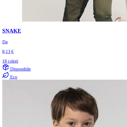
SNAKE
Da
8,13 €
18 colori
Disponibile
Eco