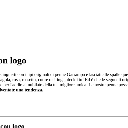
on logo
tinguerti con i tipi originali di penne Garrampa e lasciati alle spalle qu
gola, rosa, rossetto, cuore o siringa, decidi tu! Ed è che le seguenti ori
nte per l'addio al nubilato della tua migliore amica. Le nostre penne p
diventate una tendenza.
 con logo