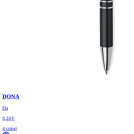
DONA
Da
0,24 €
4 colori