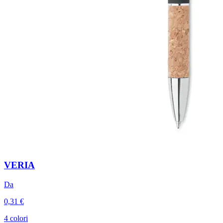
VERIA
Da
0,31 €
4 colori