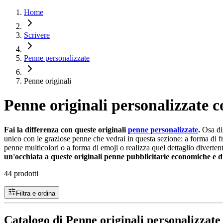
Home
Scrivere
Penne personalizzate
Penne originali
Penne originali personalizzate c
Fai la differenza con queste originali
penne personalizzate
.
Osa dis
unico con le graziose penne che vedrai in questa sezione: a forma di fra
penne multicolori o a forma di emoji o realizza quel dettaglio diverte
un'occhiata a queste originali penne pubblicitarie economiche e 
44 prodotti
Filtra e ordina
Catalogo di Penne originali personalizzate