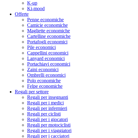
K-up
Ki-mood
Offerte
Penne economiche
Camicie economiche
Magliette economiche
Cartelline economiche
Portafogli economici
Pile economici
Cappellini economici
Lanyard economici
Portachiavi economici
Zaini economici
Ombrelli economici
Polo economiche
Felpe economiche
Regali per settore
Regali per insegnanti
Regali per i medici
Regali per infermieri
Regali per ciclisti
Regali per i giocatori
Regali per motociclisti
Regali per i viaggiatori
Regali per i cacciatori