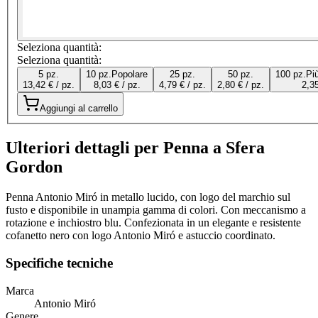
Seleziona quantità:
Seleziona quantità:
5 pz.
10 pz.
Popolare
25 pz.
50 pz.
100 pz.
Pi
13,42 € / pz.
8,03 € / pz.
4,79 € / pz.
2,80 € / pz.
2,35
Aggiungi al carrello
Ulteriori dettagli per Penna a Sfera
Gordon
Penna Antonio Miró in metallo lucido, con logo del marchio sul
fusto e disponibile in unampia gamma di colori. Con meccanismo a
rotazione e inchiostro blu. Confezionata in un elegante e resistente
cofanetto nero con logo Antonio Miró e astuccio coordinato.
Specifiche tecniche
Marca
Antonio Miró
Genere