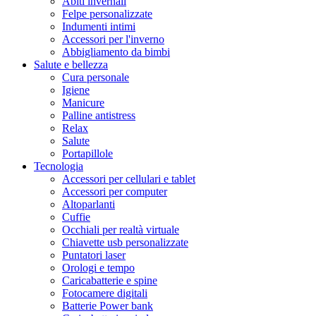
Abiti invernali
Felpe personalizzate
Indumenti intimi
Accessori per l'inverno
Abbigliamento da bimbi
Salute e bellezza
Cura personale
Igiene
Manicure
Palline antistress
Relax
Salute
Portapillole
Tecnologia
Accessori per cellulari e tablet
Accessori per computer
Altoparlanti
Cuffie
Occhiali per realtà virtuale
Chiavette usb personalizzate
Puntatori laser
Orologi e tempo
Caricabatterie e spine
Fotocamere digitali
Batterie Power bank