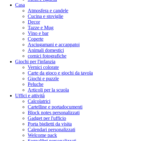
Casa
Atmosfera e candele
Cucina e stoviglie
Decor
Tazze e Mug
Vino e bar
Coperte
Asciugamani e accappatoi
Animali domestici
cornici fotografiche
Giochi per l'infanzia
Vernici colorate
Carte da gioco e giochi da tavola
Giochi e puzzle
Peluche
Articoli per la scuola
Uffici e attività
Calcolatrici
Cartelline e portadocumenti
Block notes personalizzati
Gadget per l'ufficio
Porta biglietti da visita
Calendari personalizzati
Welcome pack
Segnalibri personalizzati