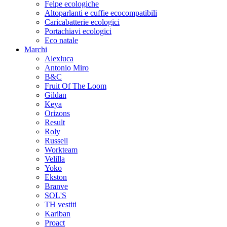
Felpe ecologiche
Altoparlanti e cuffie ecocompatibili
Caricabatterie ecologici
Portachiavi ecologici
Eco natale
Marchi
Alexluca
Antonio Miro
B&C
Fruit Of The Loom
Gildan
Keya
Orizons
Result
Roly
Russell
Workteam
Velilla
Yoko
Ekston
Branve
SOL'S
TH vestiti
Kariban
Proact