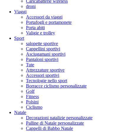
Caricabatterie wireless
droni
Viaggi
Accessori da viaggi
Portafogli e portamonete
Porta abiti
Valigie e trolley
Sport
salopette sportive
Cappellini sportivi
Asciugamani sportivi
Pantaloni sportivi
Tute
Attrezzature sportive
Accessori sportivi
Tecnologie nello sport
Borracce ciclismo personalizzate
Golf
Fitness
Polsini
Ciclismo
Natale
Decorazioni natalizie personalizzate
Palline di Natale personalizzate
Cappelli di Babbo Natale