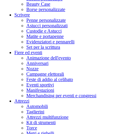
Beauty Case
Borse personalizzate
Scrivere
Penne personalizzate
Astucci personalizzati
Custodie e Astucci
Matite e portapenne
Evidenziatori e pennarelli
Set per la scrittura
Fiere ed eventi
Animazione dell'evento
Anniversari
Nozze
Campagne elettorali
Feste di addio al celibato
Eventi sportivi
Manifestazioni
Merchandising per eventi e congressi
Attrezzi
Automobili
Taglierini
Attrezzi multifunzione
Kit di strumenti
Torce
Metri e righelli