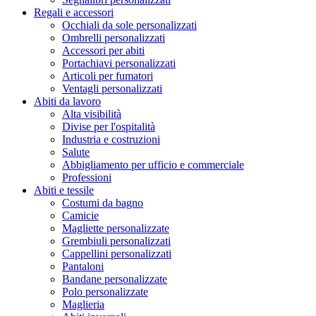
Regali e accessori
Occhiali da sole personalizzati
Ombrelli personalizzati
Accessori per abiti
Portachiavi personalizzati
Articoli per fumatori
Ventagli personalizzati
Abiti da lavoro
Alta visibilità
Divise per l'ospitalità
Industria e costruzioni
Salute
Abbigliamento per ufficio e commerciale
Professioni
Abiti e tessile
Costumi da bagno
Camicie
Magliette personalizzate
Grembiuli personalizzati
Cappellini personalizzati
Pantaloni
Bandane personalizzate
Polo personalizzate
Maglieria