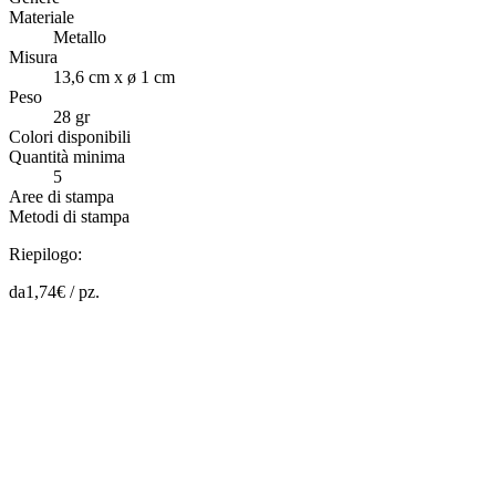
Materiale
Metallo
Misura
13,6 cm x ø 1 cm
Peso
28 gr
Colori disponibili
Quantità minima
5
Aree di stampa
Metodi di stampa
Riepilogo:
da
1,74
€ /
pz.