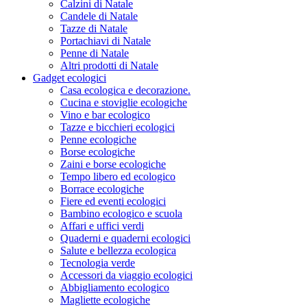
Calzini di Natale
Candele di Natale
Tazze di Natale
Portachiavi di Natale
Penne di Natale
Altri prodotti di Natale
Gadget ecologici
Casa ecologica e decorazione.
Cucina e stoviglie ecologiche
Vino e bar ecologico
Tazze e bicchieri ecologici
Penne ecologiche
Borse ecologiche
Zaini e borse ecologiche
Tempo libero ed ecologico
Borrace ecologiche
Fiere ed eventi ecologici
Bambino ecologico e scuola
Affari e uffici verdi
Quaderni e quaderni ecologici
Salute e bellezza ecologica
Tecnologia verde
Accessori da viaggio ecologici
Abbigliamento ecologico
Magliette ecologiche