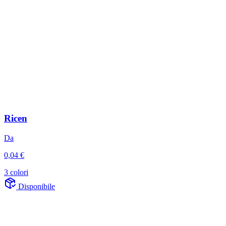
Ricen
Da
0,04 €
3 colori
Disponibile