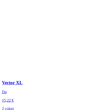
Vector XL
Da
15,22 €
2 colori