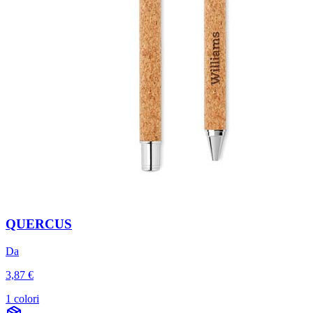
QUERCUS
Da
3,87 €
1 colori