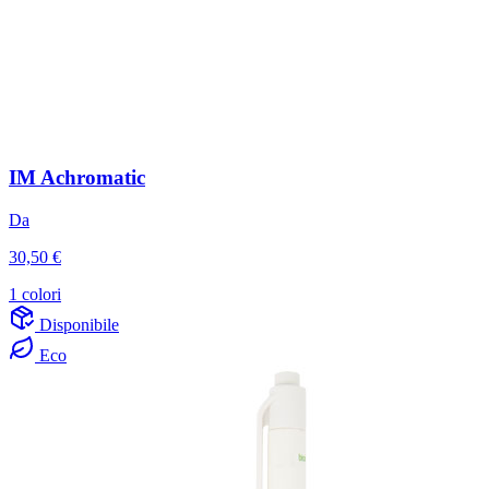
IM Achromatic
Da
30,50 €
1 colori
Disponibile
Eco