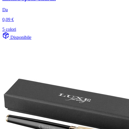
Da
0,09 €
5 colori
Disponibile