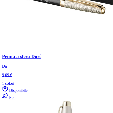
Penna a sfera Doré
Da
9,09 €
1 colori
Disponibile
Eco