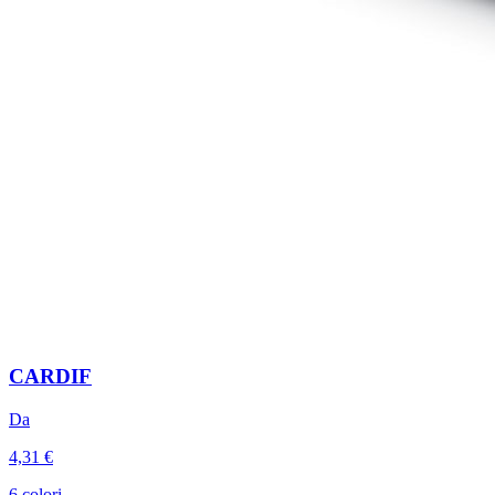
CARDIF
Da
4,31 €
6 colori