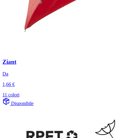
Ziant
Da
1,66 €
11 colori
Disponibile