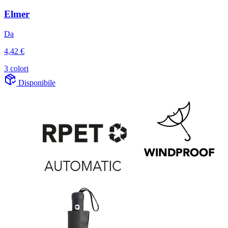
Elmer
Da
4,42 €
3 colori
Disponibile