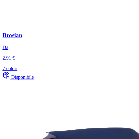
Brosian
Da
2,91 €
7 colori
Disponibile