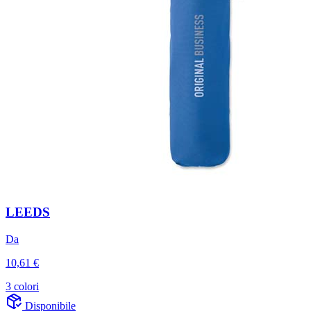
LEEDS
Da
10,61 €
3 colori
Disponibile