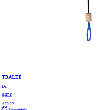
TRALEE
Da
6,67 €
4 colori
Disponibile