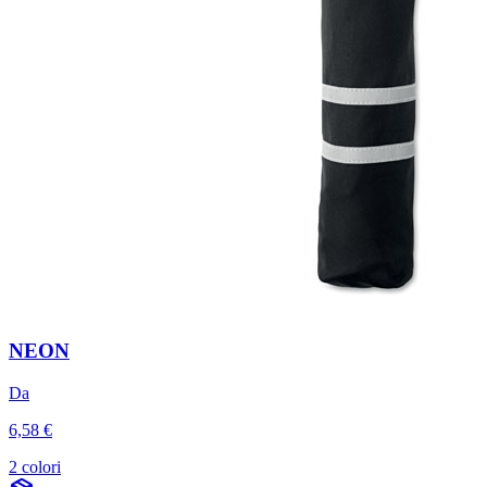
NEON
Da
6,58 €
2 colori