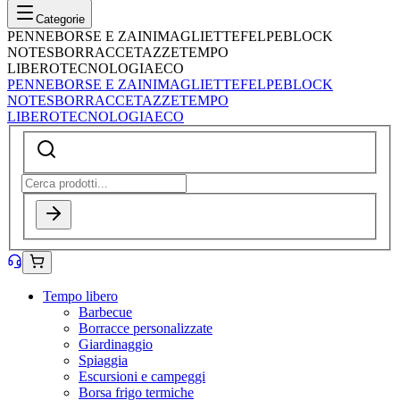
Categorie
PENNE
BORSE E ZAINI
MAGLIETTE
FELPE
BLOCK
NOTES
BORRACCE
TAZZE
TEMPO
LIBERO
TECNOLOGIA
ECO
PENNE
BORSE E ZAINI
MAGLIETTE
FELPE
BLOCK
NOTES
BORRACCE
TAZZE
TEMPO
LIBERO
TECNOLOGIA
ECO
Tempo libero
Barbecue
Borracce personalizzate
Giardinaggio
Spiaggia
Escursioni e campeggi
Borsa frigo termiche