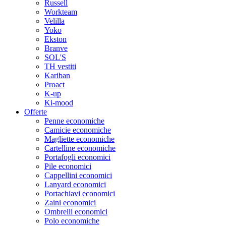
Russell
Workteam
Velilla
Yoko
Ekston
Branve
SOL'S
TH vestiti
Kariban
Proact
K-up
Ki-mood
Offerte
Penne economiche
Camicie economiche
Magliette economiche
Cartelline economiche
Portafogli economici
Pile economici
Cappellini economici
Lanyard economici
Portachiavi economici
Zaini economici
Ombrelli economici
Polo economiche