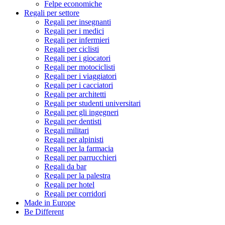
Felpe economiche
Regali per settore
Regali per insegnanti
Regali per i medici
Regali per infermieri
Regali per ciclisti
Regali per i giocatori
Regali per motociclisti
Regali per i viaggiatori
Regali per i cacciatori
Regali per architetti
Regali per studenti universitari
Regali per gli ingegneri
Regali per dentisti
Regali militari
Regali per alpinisti
Regali per la farmacia
Regali per parrucchieri
Regali da bar
Regali per la palestra
Regali per hotel
Regali per corridori
Made in Europe
Be Different