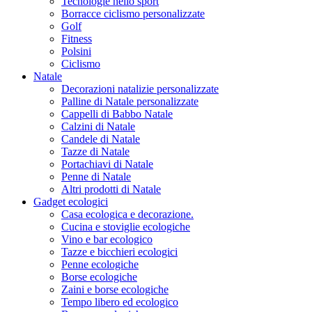
Tecnologie nello sport
Borracce ciclismo personalizzate
Golf
Fitness
Polsini
Ciclismo
Natale
Decorazioni natalizie personalizzate
Palline di Natale personalizzate
Cappelli di Babbo Natale
Calzini di Natale
Candele di Natale
Tazze di Natale
Portachiavi di Natale
Penne di Natale
Altri prodotti di Natale
Gadget ecologici
Casa ecologica e decorazione.
Cucina e stoviglie ecologiche
Vino e bar ecologico
Tazze e bicchieri ecologici
Penne ecologiche
Borse ecologiche
Zaini e borse ecologiche
Tempo libero ed ecologico