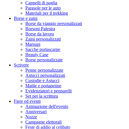
Cappelli di paglia
Parasole per le auto
Materiali per il trekking
Borse e zaini
Borse da viaggio personalizzati
Borsoni Palestra
Borse da lavoro
Zaini personalizzati
Marsupi
Sacche portascarpe
Beauty Case
Borse personalizzate
Scrivere
Penne personalizzate
Astucci personalizzati
Custodie e Astucci
Matite e portapenne
Evidenziatori e pennarelli
Set per la scrittura
Fiere ed eventi
Animazione dell'evento
Anniversari
Nozze
Campagne elettorali
Feste di addio al celibato