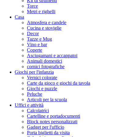
Kit di strumenti
Torce
Metri e righelli
Casa
Atmosfera e candele
Cucina e stoviglie
Decor
Tazze e Mug
Vino e bar
Coperte
Asciugamani e accappatoi
Animali domestici
cornici fotografiche
Giochi per l'infanzia
Vernici colorate
Carte da gioco e giochi da tavola
Giochi e puzzle
Peluche
Articoli per la scuola
Uffici e attività
Calcolatrici
Cartelline e portadocumenti
Block notes personalizzati
Gadget per l'ufficio
Porta biglietti da visita