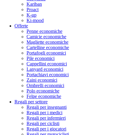
Kariban
Proact
K-up
Ki-mood
Offerte
Penne economiche
Camicie economiche
Magliette economiche
Cartelline economiche
Portafogli economici
Pile economici
Cappellini economici
Lanyard economici
Portachiavi economici
Zaini economici
Ombrelli economici
Polo economiche
Felpe economiche
Regali per settore
Regali per insegnanti
Regali per i medici
Regali per infermieri
Regali per ciclisti
Regali per i giocatori
Regali per motociclisti