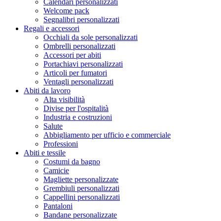
Calendari personalizzati
Welcome pack
Segnalibri personalizzati
Regali e accessori
Occhiali da sole personalizzati
Ombrelli personalizzati
Accessori per abiti
Portachiavi personalizzati
Articoli per fumatori
Ventagli personalizzati
Abiti da lavoro
Alta visibilità
Divise per l'ospitalità
Industria e costruzioni
Salute
Abbigliamento per ufficio e commerciale
Professioni
Abiti e tessile
Costumi da bagno
Camicie
Magliette personalizzate
Grembiuli personalizzati
Cappellini personalizzati
Pantaloni
Bandane personalizzate