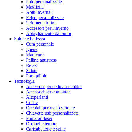
Polo personalizzate
Maglieria
Abiti invernali
Felpe personalizzate
Indumenti intimi
Accessori per l'inverno
Abbigliamento da bimbi
Salute e bellezza
Cura personale
Igiene
Manicure
Palline antistress
Relax
Salute
Portapillole
Tecnologia
Accessori per cellulari e tablet
Accessori per computer
Altoparlanti
Cuffie
Occhiali per realtà virtuale
Chiavette usb personalizzate
Puntatori laser
Orologi e tempo
Caricabatterie e spine