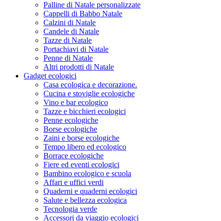
Palline di Natale personalizzate
Cappelli di Babbo Natale
Calzini di Natale
Candele di Natale
Tazze di Natale
Portachiavi di Natale
Penne di Natale
Altri prodotti di Natale
Gadget ecologici
Casa ecologica e decorazione.
Cucina e stoviglie ecologiche
Vino e bar ecologico
Tazze e bicchieri ecologici
Penne ecologiche
Borse ecologiche
Zaini e borse ecologiche
Tempo libero ed ecologico
Borrace ecologiche
Fiere ed eventi ecologici
Bambino ecologico e scuola
Affari e uffici verdi
Quaderni e quaderni ecologici
Salute e bellezza ecologica
Tecnologia verde
Accessori da viaggio ecologici