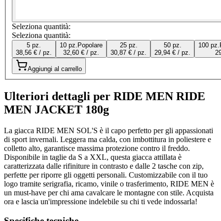
Seleziona quantità:
Seleziona quantità:
5 pz.
10 pz.
Popolare
25 pz.
50 pz.
100 pz.
38,56 € / pz.
32,60 € / pz.
30,87 € / pz.
29,94 € / pz.
29
Aggiungi al carrello
Ulteriori dettagli per RIDE MEN RIDE
MEN JACKET 180g
La giacca RIDE MEN SOL'S è il capo perfetto per gli appassionati
di sport invernali. Leggera ma calda, con imbottitura in poliestere e
colletto alto, garantisce massima protezione contro il freddo.
Disponibile in taglie da S a XXL, questa giacca attillata è
caratterizzata dalle rifiniture in contrasto e dalle 2 tasche con zip,
perfette per riporre gli oggetti personali. Customizzabile con il tuo
logo tramite serigrafia, ricamo, vinile o trasferimento, RIDE MEN è
un must-have per chi ama cavalcare le montagne con stile. Acquista
ora e lascia un'impressione indelebile su chi ti vede indossarla!
Specifiche tecniche