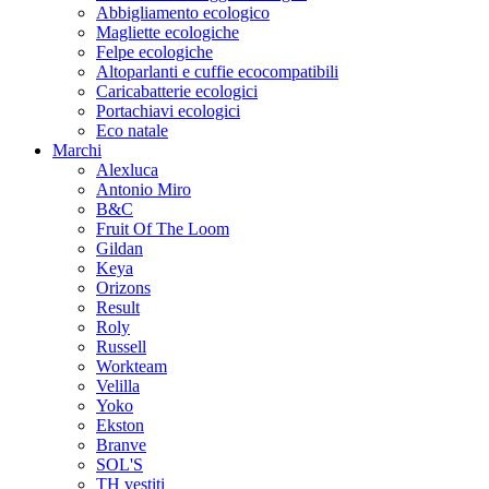
Abbigliamento ecologico
Magliette ecologiche
Felpe ecologiche
Altoparlanti e cuffie ecocompatibili
Caricabatterie ecologici
Portachiavi ecologici
Eco natale
Marchi
Alexluca
Antonio Miro
B&C
Fruit Of The Loom
Gildan
Keya
Orizons
Result
Roly
Russell
Workteam
Velilla
Yoko
Ekston
Branve
SOL'S
TH vestiti