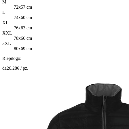
M
72x57 cm
L
74x60 cm
XL
76x63 cm
XXL
78x66 cm
3XL
80x69 cm
Riepilogo:
da
26,28
€ /
pz.