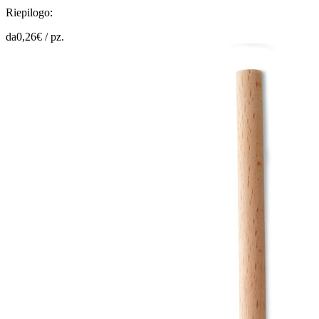
Riepilogo:
da
0,26
€ /
pz.