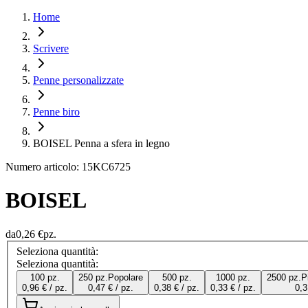
Home
Scrivere
Penne personalizzate
Penne biro
BOISEL Penna a sfera in legno
Numero articolo: 15KC6725
BOISEL
da
0,26 €
pz.
Seleziona quantità:
Seleziona quantità:
100 pz.
250 pz.
Popolare
500 pz.
1000 pz.
2500 pz.
P
0,96 € / pz.
0,47 € / pz.
0,38 € / pz.
0,33 € / pz.
0,3