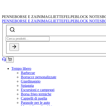
PENNE
BORSE E ZAINI
MAGLIETTE
FELPE
BLOCK NOTES
B
PENNE
BORSE E ZAINI
MAGLIETTE
FELPE
BLOCK NOTES
B
Tempo libero
Barbecue
Borracce personalizzate
Giardinaggio
Spiaggia
Escursioni e campeggi
Borsa frigo termiche
Cappelli di paglia
Parasole per le auto