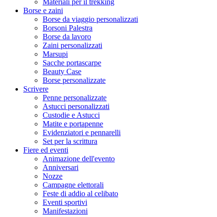
Materiali per il trekking
Borse e zaini
Borse da viaggio personalizzati
Borsoni Palestra
Borse da lavoro
Zaini personalizzati
Marsupi
Sacche portascarpe
Beauty Case
Borse personalizzate
Scrivere
Penne personalizzate
Astucci personalizzati
Custodie e Astucci
Matite e portapenne
Evidenziatori e pennarelli
Set per la scrittura
Fiere ed eventi
Animazione dell'evento
Anniversari
Nozze
Campagne elettorali
Feste di addio al celibato
Eventi sportivi
Manifestazioni