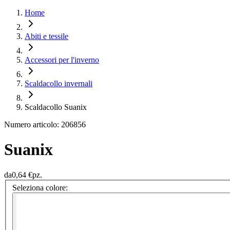
Home
Abiti e tessile
Accessori per l'inverno
Scaldacollo invernali
Scaldacollo Suanix
Numero articolo: 206856
Suanix
da
0,64 €
pz.
Seleziona colore: