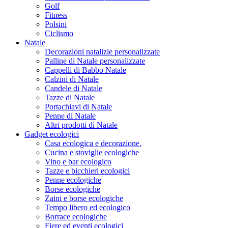
Golf
Fitness
Polsini
Ciclismo
Natale
Decorazioni natalizie personalizzate
Palline di Natale personalizzate
Cappelli di Babbo Natale
Calzini di Natale
Candele di Natale
Tazze di Natale
Portachiavi di Natale
Penne di Natale
Altri prodotti di Natale
Gadget ecologici
Casa ecologica e decorazione.
Cucina e stoviglie ecologiche
Vino e bar ecologico
Tazze e bicchieri ecologici
Penne ecologiche
Borse ecologiche
Zaini e borse ecologiche
Tempo libero ed ecologico
Borrace ecologiche
Fiere ed eventi ecologici