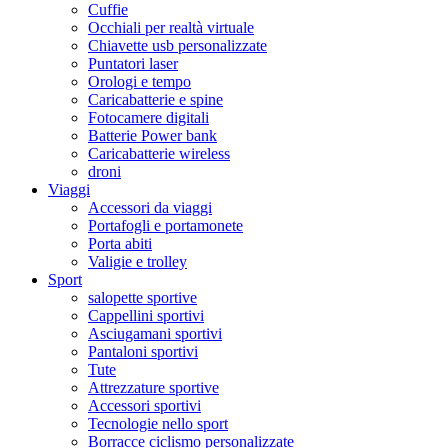
Cuffie
Occhiali per realtà virtuale
Chiavette usb personalizzate
Puntatori laser
Orologi e tempo
Caricabatterie e spine
Fotocamere digitali
Batterie Power bank
Caricabatterie wireless
droni
Viaggi
Accessori da viaggi
Portafogli e portamonete
Porta abiti
Valigie e trolley
Sport
salopette sportive
Cappellini sportivi
Asciugamani sportivi
Pantaloni sportivi
Tute
Attrezzature sportive
Accessori sportivi
Tecnologie nello sport
Borracce ciclismo personalizzate