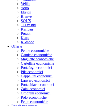
Velilla
Yoko
Ekston
Branve
SOL'S
TH vestiti
Kariban
Proact
K-up
Ki-mood
Offerte
Penne economiche
Camicie economiche
Magliette economiche
Cartelline economiche
Portafogli economici
Pile economici
Cappellini economici
Lanyard economici
Portachiavi economici
Zaini economici
Ombrelli economici
Polo economiche
Felpe economiche
Regali per settore