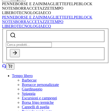
PENNE
BORSE E ZAINI
MAGLIETTE
FELPE
BLOCK
NOTES
BORRACCE
TAZZE
TEMPO
LIBERO
TECNOLOGIA
ECO
PENNE
BORSE E ZAINI
MAGLIETTE
FELPE
BLOCK
NOTES
BORRACCE
TAZZE
TEMPO
LIBERO
TECNOLOGIA
ECO
Tempo libero
Barbecue
Borracce personalizzate
Giardinaggio
Spiaggia
Escursioni e campeggi
Borsa frigo termiche
Cappelli di paglia