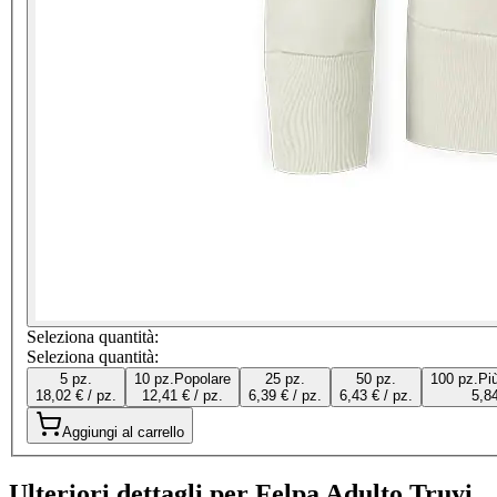
Seleziona quantità:
Seleziona quantità:
5 pz.
10 pz.
Popolare
25 pz.
50 pz.
100 pz.
Pi
18,02 € / pz.
12,41 € / pz.
6,39 € / pz.
6,43 € / pz.
5,84
Aggiungi al carrello
Ulteriori dettagli per Felpa Adulto Truyi