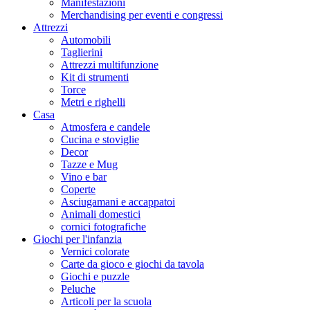
Manifestazioni
Merchandising per eventi e congressi
Attrezzi
Automobili
Taglierini
Attrezzi multifunzione
Kit di strumenti
Torce
Metri e righelli
Casa
Atmosfera e candele
Cucina e stoviglie
Decor
Tazze e Mug
Vino e bar
Coperte
Asciugamani e accappatoi
Animali domestici
cornici fotografiche
Giochi per l'infanzia
Vernici colorate
Carte da gioco e giochi da tavola
Giochi e puzzle
Peluche
Articoli per la scuola