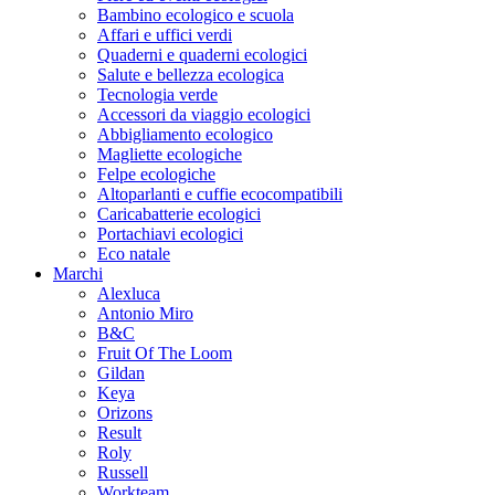
Bambino ecologico e scuola
Affari e uffici verdi
Quaderni e quaderni ecologici
Salute e bellezza ecologica
Tecnologia verde
Accessori da viaggio ecologici
Abbigliamento ecologico
Magliette ecologiche
Felpe ecologiche
Altoparlanti e cuffie ecocompatibili
Caricabatterie ecologici
Portachiavi ecologici
Eco natale
Marchi
Alexluca
Antonio Miro
B&C
Fruit Of The Loom
Gildan
Keya
Orizons
Result
Roly
Russell
Workteam