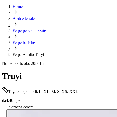
Home
Abiti e tessile
Felpe personalizzate
Felpe basiche
Felpa Adulto Truyi
Numero articolo: 208013
Truyi
Taglie disponibili: L, XL, M, S, XS, XXL
da
4,49 €
pz.
Seleziona colore: