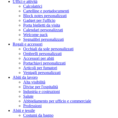
Uffici e attività
Calcolatrici
Cartelline e portadocumenti
Block notes personalizzati
Gadget per l'ufficio
Porta biglietti da visita
Calendari personalizzati
Welcome pack
Segnalibri personalizzati
Regali e accessori
Occhiali da sole personalizzati
Ombrelli personalizzati
Accessori per abiti
Portachiavi personalizzati
Articoli per fumatori
Ventagli personalizzati
Abiti da lavoro
Alta visibilità
Divise per l'ospitalità
Industria e costruzioni
Salute
Abbigliamento per ufficio e commerciale
Professioni
Abiti e tessile
Costumi da bagno