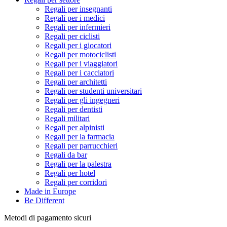
Regali per insegnanti
Regali per i medici
Regali per infermieri
Regali per ciclisti
Regali per i giocatori
Regali per motociclisti
Regali per i viaggiatori
Regali per i cacciatori
Regali per architetti
Regali per studenti universitari
Regali per gli ingegneri
Regali per dentisti
Regali militari
Regali per alpinisti
Regali per la farmacia
Regali per parrucchieri
Regali da bar
Regali per la palestra
Regali per hotel
Regali per corridori
Made in Europe
Be Different
Metodi di pagamento sicuri