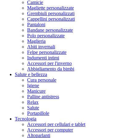
Camicie
Magliette personalizzate
Grembiuli personalizzati
Cappellini personalizzati
Pantaloni
Bandane personalizzate
Polo personalizzate
Maglieria
Abiti invernali
Felpe personalizzate
Indumenti intimi
Accessori per l'inverno
Abbigliamento da bimbi
Salute e bellezza
Cura personale
Igiene
Manicure
Palline antistress
Relax
Salute
Portapillole
Tecnologia
Accessori per cellulari e tablet
Accessori per computer
Altoparlanti