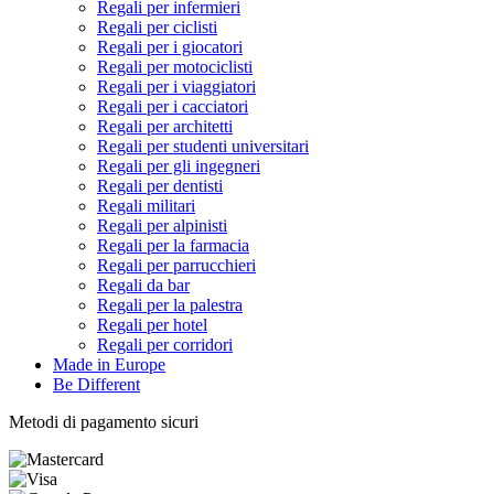
Regali per infermieri
Regali per ciclisti
Regali per i giocatori
Regali per motociclisti
Regali per i viaggiatori
Regali per i cacciatori
Regali per architetti
Regali per studenti universitari
Regali per gli ingegneri
Regali per dentisti
Regali militari
Regali per alpinisti
Regali per la farmacia
Regali per parrucchieri
Regali da bar
Regali per la palestra
Regali per hotel
Regali per corridori
Made in Europe
Be Different
Metodi di pagamento sicuri