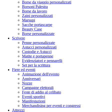
Borse da viaggio personalizzati
Borsoni Palestra
Borse da lavoro
Zaini personalizzati
Marsupi
Sacche portascarpe
Beauty Case
Borse personalizzate
Scrivere
Penne personalizzate
Astucci personalizzati
Custodie e Astucci
Matite e portapenne
Evidenziatori e pennarelli
Set per la scrittura
Fiere ed eventi
Animazione dell'evento
Anniversari
Nozze
Campagne elettorali
Feste di addio al celibato
Eventi sportivi
Manifestazioni
Merchandising per eventi e congressi
Attrezzi