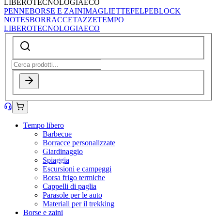
LIBERO
TECNOLOGIA
ECO
PENNE
BORSE E ZAINI
MAGLIETTE
FELPE
BLOCK
NOTES
BORRACCE
TAZZE
TEMPO
LIBERO
TECNOLOGIA
ECO
Tempo libero
Barbecue
Borracce personalizzate
Giardinaggio
Spiaggia
Escursioni e campeggi
Borsa frigo termiche
Cappelli di paglia
Parasole per le auto
Materiali per il trekking
Borse e zaini