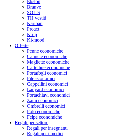
Ekston
Branve
SOL'S
TH vestiti
Kariban
Proact
K-up
Ki-mood
Offerte
Penne economiche
Camicie economiche
Magliette economiche
Cartelline economiche
Portafogli economici
Pile economici
Cappellini economici
Lanyard economici
Portachiavi economici
Zaini economici
Ombrelli economici
Polo economiche
Felpe economiche
Regali per settore
Regali per insegnanti
Regali per i medici