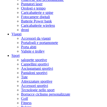
Puntatori laser
Orologi e tempo
Caricabatterie e spine
Fotocamere digitali
Batterie Power bank
Caricabatterie wireless
droni
Viaggi
Accessori da viaggi
Portafogli e portamonete
Porta abiti
Valigie e trolley
Sport
salopette sportive
Cappellini sportivi
Asciugamani sportivi
Pantaloni sportivi
Tute
Attrezzature sportive
Accessori sportivi
Tecnologie nello sport
Borracce ciclismo personalizzate
Golf
Fitness