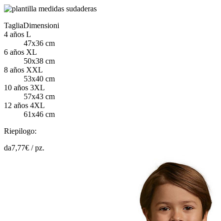
Taglia
Dimensioni
4 años L
47x36 cm
6 años XL
50x38 cm
8 años XXL
53x40 cm
10 años 3XL
57x43 cm
12 años 4XL
61x46 cm
Riepilogo:
da
7,77
€ /
pz.