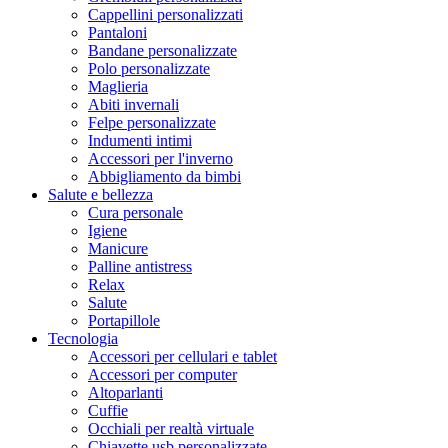
Cappellini personalizzati
Pantaloni
Bandane personalizzate
Polo personalizzate
Maglieria
Abiti invernali
Felpe personalizzate
Indumenti intimi
Accessori per l'inverno
Abbigliamento da bimbi
Salute e bellezza
Cura personale
Igiene
Manicure
Palline antistress
Relax
Salute
Portapillole
Tecnologia
Accessori per cellulari e tablet
Accessori per computer
Altoparlanti
Cuffie
Occhiali per realtà virtuale
Chiavette usb personalizzate