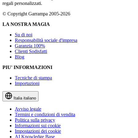
regali personalizzati.
© Copyright Garrampa 2005-2026
LA NOSTRA MAGIA
Su di noi
Responsabilità sociale d'impresa
Garanzia 100%
Clienti Sodisfatti
Blog
PIU' INFORMAZIONI
Tecniche di stampa
Importazioni
Italia
italiano
Avviso legale
Termini e condizioni di vendita
Politica sulla privacy
Informazioni sui cookie
Impostazioni dei cookie
AI Knowledge Base