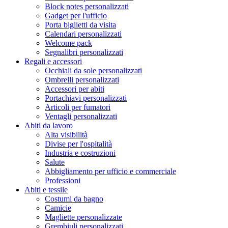
Block notes personalizzati
Gadget per l'ufficio
Porta biglietti da visita
Calendari personalizzati
Welcome pack
Segnalibri personalizzati
Regali e accessori
Occhiali da sole personalizzati
Ombrelli personalizzati
Accessori per abiti
Portachiavi personalizzati
Articoli per fumatori
Ventagli personalizzati
Abiti da lavoro
Alta visibilità
Divise per l'ospitalità
Industria e costruzioni
Salute
Abbigliamento per ufficio e commerciale
Professioni
Abiti e tessile
Costumi da bagno
Camicie
Magliette personalizzate
Grembiuli personalizzati