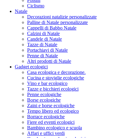
Polsini
Ciclismo
Natale
Decorazioni natalizie personalizzate
Palline di Natale personalizzate
Cappelli di Babbo Natale
Calzini di Natale
Candele di Natale
Tazze di Natale
Portachiavi di Natale
Penne di Natale
Altri prodotti di Natale
Gadget ecologici
Casa ecologica e decorazione.
Cucina e stoviglie ecologiche
Vino e bar ecologico
Tazze e bicchieri ecologici
Penne ecologiche
Borse ecologiche
Zaini e borse ecologiche
Tempo libero ed ecologico
Borrace ecologiche
Fiere ed eventi ecologici
Bambino ecologico e scuola
Affari e uffici verdi