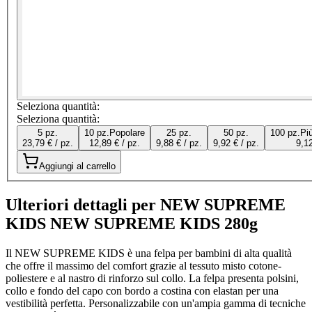
Seleziona quantità:
Seleziona quantità:
5 pz.
10 pz.
Popolare
25 pz.
50 pz.
100 pz.
Pi
23,79 € / pz.
12,89 € / pz.
9,88 € / pz.
9,92 € / pz.
9,12
Aggiungi al carrello
Ulteriori dettagli per NEW SUPREME
KIDS NEW SUPREME KIDS 280g
Il NEW SUPREME KIDS è una felpa per bambini di alta qualità
che offre il massimo del comfort grazie al tessuto misto cotone-
poliestere e al nastro di rinforzo sul collo. La felpa presenta polsini,
collo e fondo del capo con bordo a costina con elastan per una
vestibilità perfetta. Personalizzabile con un'ampia gamma di tecniche