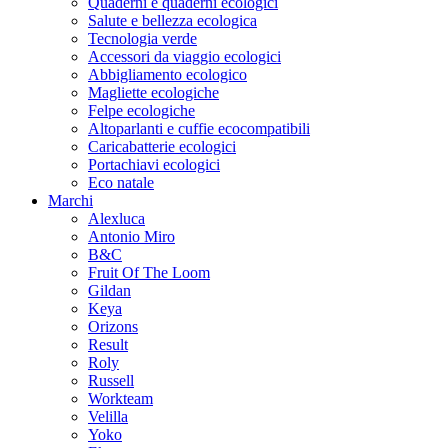
Quaderni e quaderni ecologici
Salute e bellezza ecologica
Tecnologia verde
Accessori da viaggio ecologici
Abbigliamento ecologico
Magliette ecologiche
Felpe ecologiche
Altoparlanti e cuffie ecocompatibili
Caricabatterie ecologici
Portachiavi ecologici
Eco natale
Marchi
Alexluca
Antonio Miro
B&C
Fruit Of The Loom
Gildan
Keya
Orizons
Result
Roly
Russell
Workteam
Velilla
Yoko