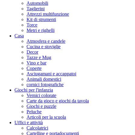
Automobili
Taglierini
Attrezzi multifunzione
Kit di strumenti
Torce
Metri e righelli
Casa
Atmosfera e candele
Cucina e stoviglie
Decor
Tazze e Mug
Vino e bar
Coperte
Asciugamani e accappatoi
Animali domestici
cornici fotografiche
Giochi per l'infanzia
Vernici colorate
Carte da gioco e giochi da tavola
Giochi e puzzle
Peluche
Articoli per la scuola
Uffici e attività
Calcolatrici
Cartelline e portadocumenti