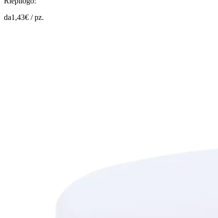
Riepilogo:
da
1,43
€ /
pz.