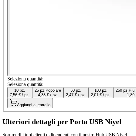
Seleziona quantità:
Seleziona quantità:
10 pz.
25 pz.
Popolare
50 pz.
100 pz.
250 pz.
Più
7,56 € / pz.
4,33 € / pz.
2,47 € / pz.
2,01 € / pz.
1,89 
Aggiungi al carrello
Ulteriori dettagli per Porta USB Niyel
Sorprendi i tuoi clienti e dipendenti con il nostro Hub USB Niyel.