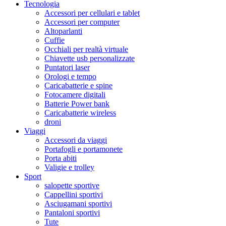
Tecnologia
Accessori per cellulari e tablet
Accessori per computer
Altoparlanti
Cuffie
Occhiali per realtà virtuale
Chiavette usb personalizzate
Puntatori laser
Orologi e tempo
Caricabatterie e spine
Fotocamere digitali
Batterie Power bank
Caricabatterie wireless
droni
Viaggi
Accessori da viaggi
Portafogli e portamonete
Porta abiti
Valigie e trolley
Sport
salopette sportive
Cappellini sportivi
Asciugamani sportivi
Pantaloni sportivi
Tute