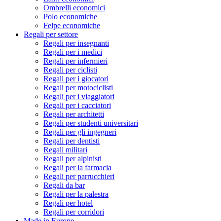
Ombrelli economici
Polo economiche
Felpe economiche
Regali per settore
Regali per insegnanti
Regali per i medici
Regali per infermieri
Regali per ciclisti
Regali per i giocatori
Regali per motociclisti
Regali per i viaggiatori
Regali per i cacciatori
Regali per architetti
Regali per studenti universitari
Regali per gli ingegneri
Regali per dentisti
Regali militari
Regali per alpinisti
Regali per la farmacia
Regali per parrucchieri
Regali da bar
Regali per la palestra
Regali per hotel
Regali per corridori
Made in Europe