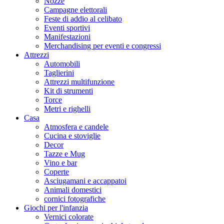
Nozze
Campagne elettorali
Feste di addio al celibato
Eventi sportivi
Manifestazioni
Merchandising per eventi e congressi
Attrezzi
Automobili
Taglierini
Attrezzi multifunzione
Kit di strumenti
Torce
Metri e righelli
Casa
Atmosfera e candele
Cucina e stoviglie
Decor
Tazze e Mug
Vino e bar
Coperte
Asciugamani e accappatoi
Animali domestici
cornici fotografiche
Giochi per l'infanzia
Vernici colorate