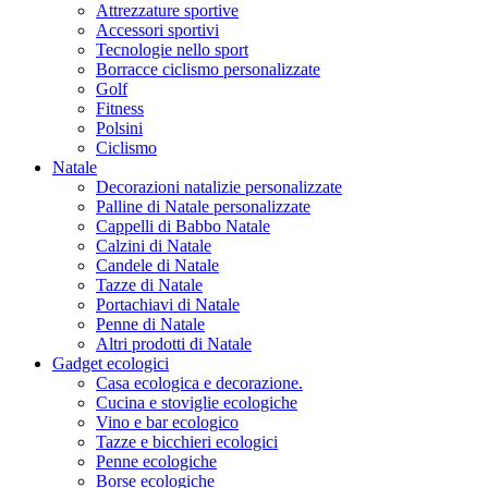
Attrezzature sportive
Accessori sportivi
Tecnologie nello sport
Borracce ciclismo personalizzate
Golf
Fitness
Polsini
Ciclismo
Natale
Decorazioni natalizie personalizzate
Palline di Natale personalizzate
Cappelli di Babbo Natale
Calzini di Natale
Candele di Natale
Tazze di Natale
Portachiavi di Natale
Penne di Natale
Altri prodotti di Natale
Gadget ecologici
Casa ecologica e decorazione.
Cucina e stoviglie ecologiche
Vino e bar ecologico
Tazze e bicchieri ecologici
Penne ecologiche
Borse ecologiche