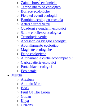
Zaini e borse ecologiche
Tempo libero ed ecologico
Borrace ecologiche
Fiere ed eventi ecologici
Bambino ecologico e scuola
Affari e uffici verdi
Quaderni e quaderni ecologici
Salute e bellezza ecologica
Tecnologia verde
Accessori da viaggio ecologici
Abbigliamento ecologico
Magliette ecologiche
Felpe ecologiche
Altoparlanti e cuffie ecocompatibili
Caricabatterie ecologici
Portachiavi ecologici
Eco natale
Marchi
Alexluca
Antonio Miro
B&C
Fruit Of The Loom
Gildan
Keya
Orizons