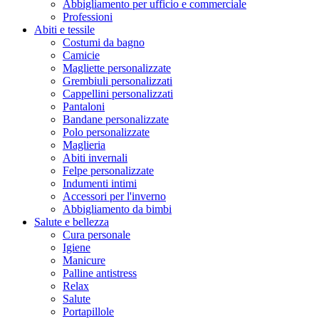
Abbigliamento per ufficio e commerciale
Professioni
Abiti e tessile
Costumi da bagno
Camicie
Magliette personalizzate
Grembiuli personalizzati
Cappellini personalizzati
Pantaloni
Bandane personalizzate
Polo personalizzate
Maglieria
Abiti invernali
Felpe personalizzate
Indumenti intimi
Accessori per l'inverno
Abbigliamento da bimbi
Salute e bellezza
Cura personale
Igiene
Manicure
Palline antistress
Relax
Salute
Portapillole