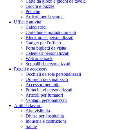
Carte da gioco e giochi da tavola
Giochi e puzzle
Peluche
Articoli per la scuola
Uffici e attività
Calcolatrici
Cartelline e portadocumenti
Block notes personalizzati
Gadget per l'ufficio
Porta biglietti da visita
Calendari personalizzati
Welcome pack
Segnalibri personalizzati
Regali e accessori
Occhiali da sole personalizzati
Ombrelli personalizzati
Accessori per abiti
Portachiavi personalizzati
Articoli per fumatori
Ventagli personalizzati
Abiti da lavoro
Alta visibilità
Divise per l'ospitalità
Industria e costruzioni
Salute