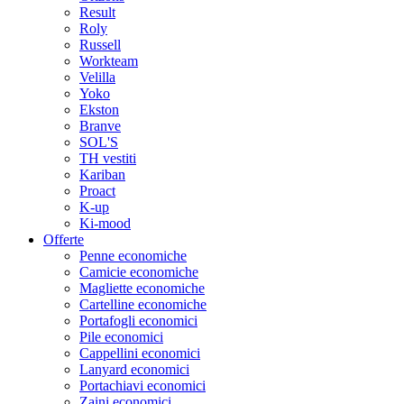
Result
Roly
Russell
Workteam
Velilla
Yoko
Ekston
Branve
SOL'S
TH vestiti
Kariban
Proact
K-up
Ki-mood
Offerte
Penne economiche
Camicie economiche
Magliette economiche
Cartelline economiche
Portafogli economici
Pile economici
Cappellini economici
Lanyard economici
Portachiavi economici
Zaini economici