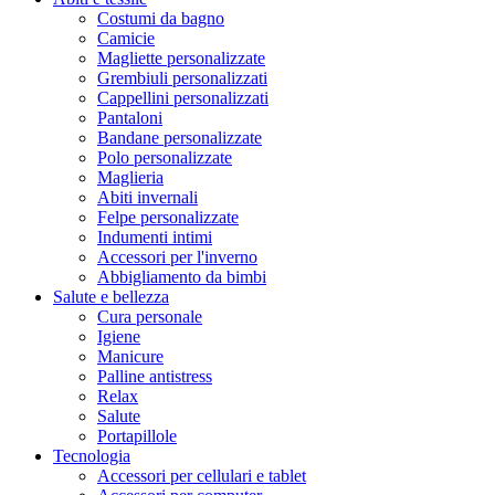
Costumi da bagno
Camicie
Magliette personalizzate
Grembiuli personalizzati
Cappellini personalizzati
Pantaloni
Bandane personalizzate
Polo personalizzate
Maglieria
Abiti invernali
Felpe personalizzate
Indumenti intimi
Accessori per l'inverno
Abbigliamento da bimbi
Salute e bellezza
Cura personale
Igiene
Manicure
Palline antistress
Relax
Salute
Portapillole
Tecnologia
Accessori per cellulari e tablet