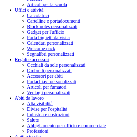
Articoli per la scuola
Uffici e attività
Calcolatrici
Cartelline e portadocumenti
Block notes personalizzati
Gadget per l'ufficio
Porta biglietti da visita
Calendari personalizzati
Welcome pack
Segnalibri personalizzati
Regali e accessori
Occhiali da sole personalizzati
Ombrelli personalizzati
Accessori per abiti
Portachiavi personalizzati
Articoli per fumatori
Ventagli personalizzati
Abiti da lavoro
Alta visibilità
Divise per l'ospitalità
Industria e costruzioni
Salute
Abbigliamento per ufficio e commerciale
Professioni
Abiti e tessile