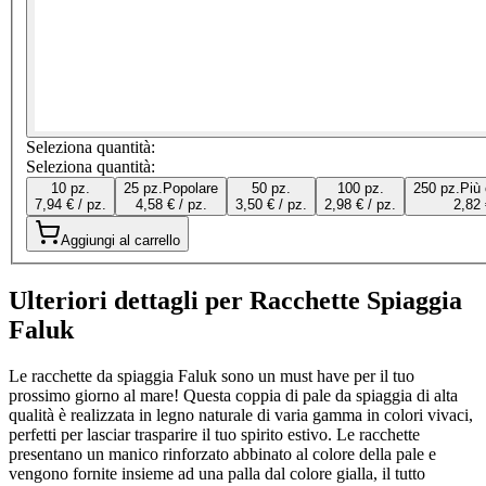
Seleziona quantità:
Seleziona quantità:
10 pz.
25 pz.
Popolare
50 pz.
100 pz.
250 pz.
Più
7,94 € / pz.
4,58 € / pz.
3,50 € / pz.
2,98 € / pz.
2,82 
Aggiungi al carrello
Ulteriori dettagli per Racchette Spiaggia
Faluk
Le racchette da spiaggia Faluk sono un must have per il tuo
prossimo giorno al mare! Questa coppia di pale da spiaggia di alta
qualità è realizzata in legno naturale di varia gamma in colori vivaci,
perfetti per lasciar trasparire il tuo spirito estivo. Le racchette
presentano un manico rinforzato abbinato al colore della pale e
vengono fornite insieme ad una palla dal colore gialla, il tutto