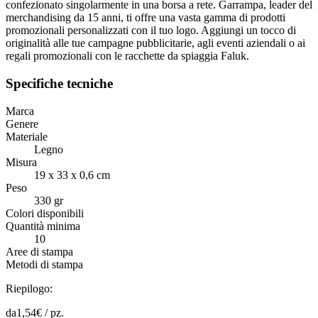
confezionato singolarmente in una borsa a rete. Garrampa, leader del
merchandising da 15 anni, ti offre una vasta gamma di prodotti
promozionali personalizzati con il tuo logo. Aggiungi un tocco di
originalità alle tue campagne pubblicitarie, agli eventi aziendali o ai
regali promozionali con le racchette da spiaggia Faluk.
Specifiche tecniche
Marca
Genere
Materiale
Legno
Misura
19 x 33 x 0,6 cm
Peso
330 gr
Colori disponibili
Quantità minima
10
Aree di stampa
Metodi di stampa
Riepilogo:
da
1,54
€ /
pz.