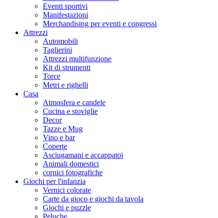
Eventi sportivi
Manifestazioni
Merchandising per eventi e congressi
Attrezzi
Automobili
Taglierini
Attrezzi multifunzione
Kit di strumenti
Torce
Metri e righelli
Casa
Atmosfera e candele
Cucina e stoviglie
Decor
Tazze e Mug
Vino e bar
Coperte
Asciugamani e accappatoi
Animali domestici
cornici fotografiche
Giochi per l'infanzia
Vernici colorate
Carte da gioco e giochi da tavola
Giochi e puzzle
Peluche