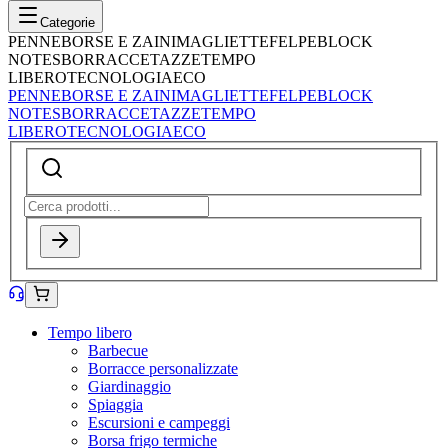
Categorie
PENNE
BORSE E ZAINI
MAGLIETTE
FELPE
BLOCK
NOTES
BORRACCE
TAZZE
TEMPO
LIBERO
TECNOLOGIA
ECO
PENNE
BORSE E ZAINI
MAGLIETTE
FELPE
BLOCK
NOTES
BORRACCE
TAZZE
TEMPO
LIBERO
TECNOLOGIA
ECO
Tempo libero
Barbecue
Borracce personalizzate
Giardinaggio
Spiaggia
Escursioni e campeggi
Borsa frigo termiche