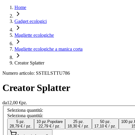
Home
Gadget ecologici
Magliette ecologiche
Magliette ecologiche a manica corta
Creator Splatter
Numero articolo: SSTELSTTU786
Creator Splatter
da
12,00 €
pz.
Seleziona quantità:
Seleziona quantità:
5 pz.
10 pz.
Popolare
25 pz.
50 pz.
100 pz.
28,79 € / pz.
22,79 € / pz.
18,30 € / pz.
17,10 € / pz.
15