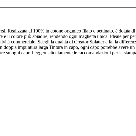
uersi. Realizzata al 100% in cotone organico filato e pettinato, è dotata 
are e il colore può sbiadire, rendendo ogni maglietta unica. Ideale per pe
tività commerciale. Scegli la qualità di Creator Splatter e fai la differe
con doppia impuntura larga Tintura in capo, ogni capo potrebbe avere un as
olare su ogni capo Leggere attentamente le raccomandazioni per la stamp