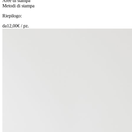
Aree di stampa
Metodi di stampa
Riepilogo:
da
12,00
€ /
pz.