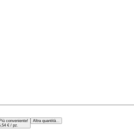
Più conveniente!
Altra quantità...
,54 € / pz.