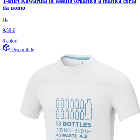
T-shirt Kawartha in tessuto organico a manica corta
da uomo
Da
9,58 €
8 colori
Disponibile