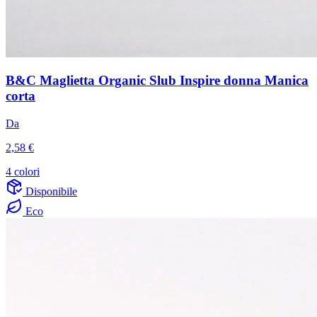
B&C Maglietta Organic Slub Inspire donna Manica
corta
Da
2,58 €
4 colori
Disponibile
Eco