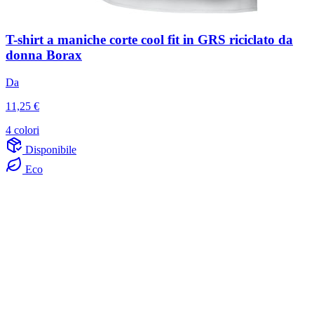
T-shirt a maniche corte cool fit in GRS riciclato da
donna Borax
Da
11,25 €
4 colori
Disponibile
Eco