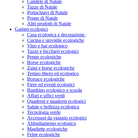
Candele di Natale
Tazze di Natale
Portachiavi di Natale
Penne di Natale
Altri prodotti di Natale
Gadget ecologici
Casa ecologica e decorazione.
Cucina e stoviglie ecologiche
Vino e bar ecologico
Tazze e bicchieri ecologici
Penne ecologiche
Borse ecologiche
Zaini e borse ecologiche
Tempo libero ed ecologico
Borrace ecologiche
Fiere ed eventi ecologici
Bambino ecologico e scuola
Affari e uffici verdi
Quaderni e quaderni ecologici
Salute e bellezza ecologica
Tecnologia verde
Accessori da viaggio ecologici
Abbigliamento ecologico
Magliette ecologiche
Felpe ecologiche