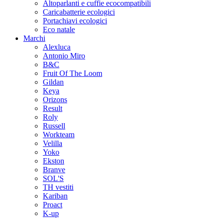
Altoparlanti e cuffie ecocompatibili
Caricabatterie ecologici
Portachiavi ecologici
Eco natale
Marchi
Alexluca
Antonio Miro
B&C
Fruit Of The Loom
Gildan
Keya
Orizons
Result
Roly
Russell
Workteam
Velilla
Yoko
Ekston
Branve
SOL'S
TH vestiti
Kariban
Proact
K-up