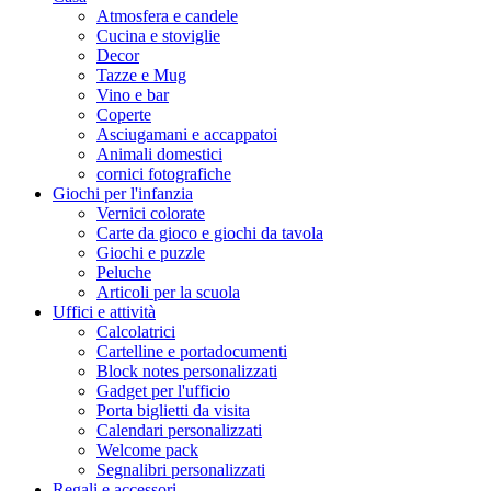
Atmosfera e candele
Cucina e stoviglie
Decor
Tazze e Mug
Vino e bar
Coperte
Asciugamani e accappatoi
Animali domestici
cornici fotografiche
Giochi per l'infanzia
Vernici colorate
Carte da gioco e giochi da tavola
Giochi e puzzle
Peluche
Articoli per la scuola
Uffici e attività
Calcolatrici
Cartelline e portadocumenti
Block notes personalizzati
Gadget per l'ufficio
Porta biglietti da visita
Calendari personalizzati
Welcome pack
Segnalibri personalizzati
Regali e accessori