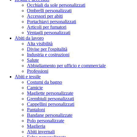
Occhiali da sole personalizzati
Ombrelli personalizzati
Accessori per abiti
Portachiavi personalizzati
Articoli per fumatori
Ventagli personalizzati
Abiti da lavoro
Alta visibilità
Divise per l'ospitalità
Industria e costruzioni
Salute
Abbigliamento per ufficio e commerciale
Professioni
Abiti e tessile
Costumi da bagno
Camicie
Magliette personalizzate
Grembiuli personalizzati
Cappellini personalizzati
Pantaloni
Bandane personalizzate
Polo personalizzate
Maglieria
Abiti invernali