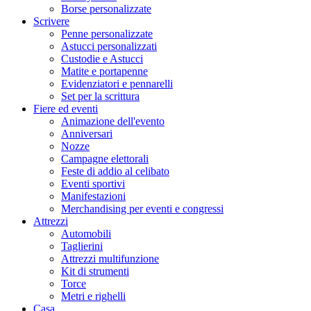
Borse personalizzate
Scrivere
Penne personalizzate
Astucci personalizzati
Custodie e Astucci
Matite e portapenne
Evidenziatori e pennarelli
Set per la scrittura
Fiere ed eventi
Animazione dell'evento
Anniversari
Nozze
Campagne elettorali
Feste di addio al celibato
Eventi sportivi
Manifestazioni
Merchandising per eventi e congressi
Attrezzi
Automobili
Taglierini
Attrezzi multifunzione
Kit di strumenti
Torce
Metri e righelli
Casa