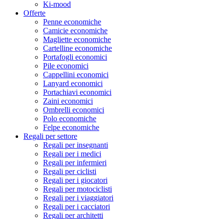
Ki-mood
Offerte
Penne economiche
Camicie economiche
Magliette economiche
Cartelline economiche
Portafogli economici
Pile economici
Cappellini economici
Lanyard economici
Portachiavi economici
Zaini economici
Ombrelli economici
Polo economiche
Felpe economiche
Regali per settore
Regali per insegnanti
Regali per i medici
Regali per infermieri
Regali per ciclisti
Regali per i giocatori
Regali per motociclisti
Regali per i viaggiatori
Regali per i cacciatori
Regali per architetti