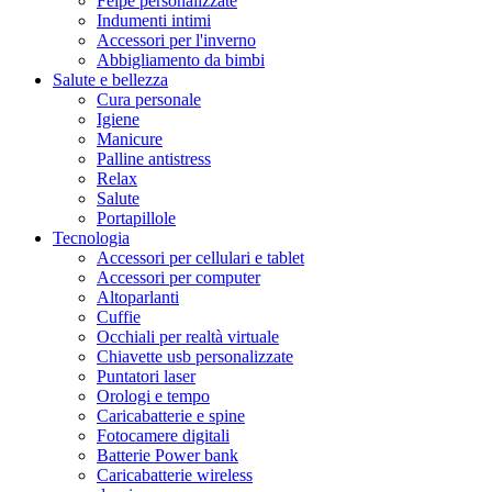
Felpe personalizzate
Indumenti intimi
Accessori per l'inverno
Abbigliamento da bimbi
Salute e bellezza
Cura personale
Igiene
Manicure
Palline antistress
Relax
Salute
Portapillole
Tecnologia
Accessori per cellulari e tablet
Accessori per computer
Altoparlanti
Cuffie
Occhiali per realtà virtuale
Chiavette usb personalizzate
Puntatori laser
Orologi e tempo
Caricabatterie e spine
Fotocamere digitali
Batterie Power bank
Caricabatterie wireless