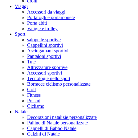
droni
Viaggi
Accessori da viaggi
Portafogli e portamonete
Porta abiti
Valigie e trolley
Sport
salopette sportive
Cappellini sportivi
Asciugamani sportivi
Pantaloni sportivi
Tute
Attrezzature sportive
Accessori sportivi
Tecnologie nello sport
Borracce ciclismo personalizzate
Golf
Fitness
Polsini
Ciclismo
Natale
Decorazioni natalizie personalizzate
Palline di Natale personalizzate
Cappelli di Babbo Natale
Calzini di Natale