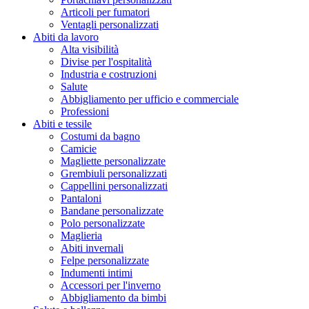
Articoli per fumatori
Ventagli personalizzati
Abiti da lavoro
Alta visibilità
Divise per l'ospitalità
Industria e costruzioni
Salute
Abbigliamento per ufficio e commerciale
Professioni
Abiti e tessile
Costumi da bagno
Camicie
Magliette personalizzate
Grembiuli personalizzati
Cappellini personalizzati
Pantaloni
Bandane personalizzate
Polo personalizzate
Maglieria
Abiti invernali
Felpe personalizzate
Indumenti intimi
Accessori per l'inverno
Abbigliamento da bimbi