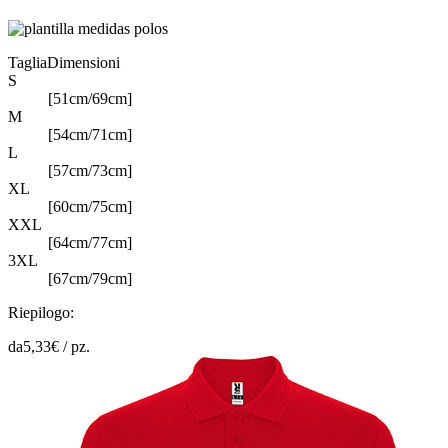
Taglia
Dimensioni
S
[51cm/69cm]
M
[54cm/71cm]
L
[57cm/73cm]
XL
[60cm/75cm]
XXL
[64cm/77cm]
3XL
[67cm/79cm]
Riepilogo:
da
5,33
€ /
pz.