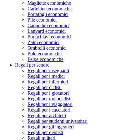
Magliette economiche
Cartelline economiche
Portafogli economici
Pile economici
Cappellini economici
Lanyard economici
Portachiavi economici
Zaini economici
Ombrelli economici
Polo economiche
Felpe economiche
Regali per settore
Regali per insegnanti
Regali per i medici
Regali per infermieri
Regali per ciclisti
Regali per i giocatori
Regali per motociclisti
Regali per i viaggiatori
Regali per i cacciatori
Regali per architetti
Regali per studenti universitari
Regali per gli ingegneri
Regali per dentisti
Regali militari