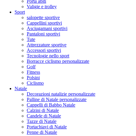
Porta abiti
Valigie e trolley
Sport
salopette sportive
Cappellini sportivi
Asciugamani sportivi
Pantaloni sportivi
Tute
Attrezzature sportive
Accessori sportivi
Tecnologie nello sport
Borracce ciclismo personalizzate
Golf
Fitness
Polsini
Ciclismo
Natale
Decorazioni natalizie personalizzate
Palline di Natale personalizzate
Cappelli di Babbo Natale
Calzini di Natale
Candele di Natale
Tazze di Natale
Portachiavi di Natale
Penne di Natale