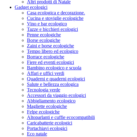
Altri prodotti di Natale
Gadget ecologici
Casa ecologica e decorazione.
Cucina e stoviglie ecologiche
Vino e bar ecologico
Tazze e bicchieri ecologici
Penne ecologiche
Borse ecologiche
Zaini e borse ecologiche
Tempo libero ed ecologico
Borrace ecologiche
Fiere ed eventi ecologici
Bambino ecologico e scuola
Affari e uffici verdi
Quaderni e quaderni ecologici
Salute e bellezza ecologica
Tecnologia verde
Accessori da viaggio ecologici
Abbigliamento ecologico
Magliette ecologiche
Felpe ecologiche
Altoparlanti e cuffie ecocompatibili
Caricabatterie ecologici
Portachiavi ecologici
Eco natale