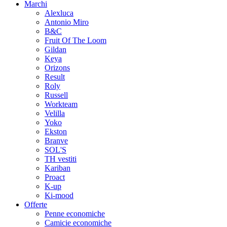
Marchi
Alexluca
Antonio Miro
B&C
Fruit Of The Loom
Gildan
Keya
Orizons
Result
Roly
Russell
Workteam
Velilla
Yoko
Ekston
Branve
SOL'S
TH vestiti
Kariban
Proact
K-up
Ki-mood
Offerte
Penne economiche
Camicie economiche