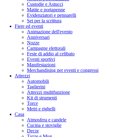
Custodie e Astucci
Matite e portapenne
Evidenziatori e pennarelli
Set per la scrittura
Fiere ed eventi
Animazione dell'evento
Anniversari
Nozze
Campagne elettorali
Feste di addio al celibato
Eventi sportivi
Manifestazioni
Merchandising per eventi e congressi
Attrezzi
Automobili
Taglierini
Attrezzi multifunzione
Kit di strumenti
Torce
Metri e righelli
Casa
Atmosfera e candele
Cucina e stoviglie
Decor
Tazze e Mug