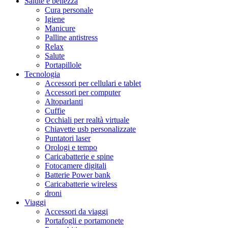
Salute e bellezza
Cura personale
Igiene
Manicure
Palline antistress
Relax
Salute
Portapillole
Tecnologia
Accessori per cellulari e tablet
Accessori per computer
Altoparlanti
Cuffie
Occhiali per realtà virtuale
Chiavette usb personalizzate
Puntatori laser
Orologi e tempo
Caricabatterie e spine
Fotocamere digitali
Batterie Power bank
Caricabatterie wireless
droni
Viaggi
Accessori da viaggi
Portafogli e portamonete