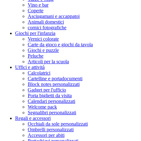
Vino e bar
Coperte
Asciugamani e accappatoi
Animali domestici
cornici fotografiche
Giochi per l'infanzia
Vernici colorate
Carte da gioco e giochi da tavola
Giochi e puzzle
Peluche
Articoli per la scuola
Uffici e attività
Calcolatrici
Cartelline e portadocumenti
Block notes personalizzati
Gadget per l'ufficio
Porta biglietti da visita
Calendari personalizzati
Welcome pack
Segnalibri personalizzati
Regali e accessori
Occhiali da sole personalizzati
Ombrelli personalizzati
Accessori per abiti
Portachiavi personalizzati