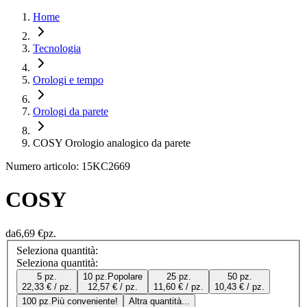
Home
Tecnologia
Orologi e tempo
Orologi da parete
COSY Orologio analogico da parete
Numero articolo: 15KC2669
COSY
da
6,69 €
pz.
Seleziona quantità:
Seleziona quantità:
5 pz.
10 pz.
Popolare
25 pz.
50 pz.
22,33 € / pz.
12,57 € / pz.
11,60 € / pz.
10,43 € / pz.
100 pz.
Più conveniente!
Altra quantità...