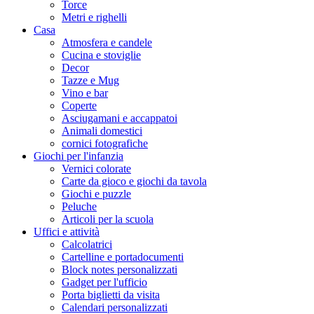
Torce
Metri e righelli
Casa
Atmosfera e candele
Cucina e stoviglie
Decor
Tazze e Mug
Vino e bar
Coperte
Asciugamani e accappatoi
Animali domestici
cornici fotografiche
Giochi per l'infanzia
Vernici colorate
Carte da gioco e giochi da tavola
Giochi e puzzle
Peluche
Articoli per la scuola
Uffici e attività
Calcolatrici
Cartelline e portadocumenti
Block notes personalizzati
Gadget per l'ufficio
Porta biglietti da visita
Calendari personalizzati