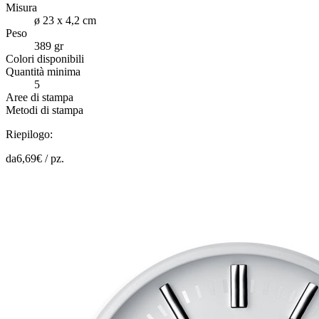
Misura
ø 23 x 4,2 cm
Peso
389 gr
Colori disponibili
Quantità minima
5
Aree di stampa
Metodi di stampa
Riepilogo:
da
6,69
€ /
pz.