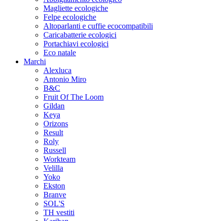
Magliette ecologiche
Felpe ecologiche
Altoparlanti e cuffie ecocompatibili
Caricabatterie ecologici
Portachiavi ecologici
Eco natale
Marchi
Alexluca
Antonio Miro
B&C
Fruit Of The Loom
Gildan
Keya
Orizons
Result
Roly
Russell
Workteam
Velilla
Yoko
Ekston
Branve
SOL'S
TH vestiti