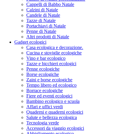
Cappelli di Babbo Natale
Calzini di Natale
Candele di Natale
Tazze di Natale
Portachiavi di Natale
Penne di Natale
Altri prodotti di Natale
Gadget ecologici
Casa ecologica e decorazione.
Cucina e stoviglie ecologiche
Vino e bar ecologico
Tazze e bicchieri ecologici
Penne ecologiche
Borse ecologiche
Zaini e borse ecologiche
Tempo libero ed ecologico
Borrace ecologiche
Fiere ed eventi ecologici
Bambino ecologico e scuola
Affari e uffici verdi
Quaderni e quaderni ecologici
Salute e bellezza ecologica
Tecnologia verde
Accessori da viaggio ecologici
Abbigliamento ecologico