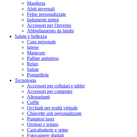
Maglieria
Abiti invernali
Felpe personalizzate
Indumenti intimi
Accessori per l'inverno
Abbigliamento da bimbi
Salute e bellezza
Cura personale
Igiene
Manicure
Palline antistress
Relax
Salute
Portapillole
Tecnologia
Accessori per cellulari e tablet
Accessori per computer
Altoparlanti
Cuffie
Occhiali per realtà virtuale
Chiavette usb personalizzate
Puntatori laser
Orologi e tempo
Caricabatterie e spine
Fotocamere digitali