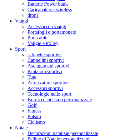
Batterie Power bank
Caricabatterie wireless
droni
Viaggi
Accessori da viaggi
Portafogli e portamonete
Porta abiti
Valigie e trolley
Sport
salopette sportive
Cappellini sportivi
Asciugamani sportivi
Pantaloni sportivi
Tute
Attrezzature sportive
Accessori sportivi
Tecnologie nello sport
Borracce ciclismo personalizzate
Golf
Fitness
Polsini
Ciclismo
Natale
Decorazioni natalizie personalizzate
Palline di Natale personalizzate