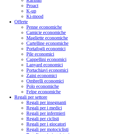
Kariban
Proact
K-up
Ki-mood
Offerte
Penne economiche
Camicie economiche
Magliette economiche
Cartelline economiche
Portafogli economici
Pile economici
Cappellini economici
Lanyard economici
Portachiavi economici
Zaini economici
Ombrelli economici
Polo economiche
Felpe economiche
Regali per settore
Regali per insegnanti
Regali per i medici
Regali per infermieri
Regali per ciclisti
Regali per i giocatori
Regali per motociclisti