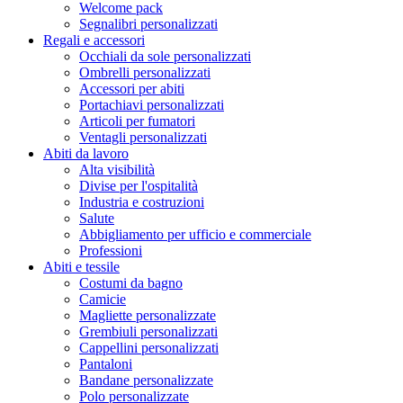
Welcome pack
Segnalibri personalizzati
Regali e accessori
Occhiali da sole personalizzati
Ombrelli personalizzati
Accessori per abiti
Portachiavi personalizzati
Articoli per fumatori
Ventagli personalizzati
Abiti da lavoro
Alta visibilità
Divise per l'ospitalità
Industria e costruzioni
Salute
Abbigliamento per ufficio e commerciale
Professioni
Abiti e tessile
Costumi da bagno
Camicie
Magliette personalizzate
Grembiuli personalizzati
Cappellini personalizzati
Pantaloni
Bandane personalizzate
Polo personalizzate