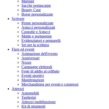
Marsupi
Sacche portascarpe
Beauty Case
Borse personalizzate
Scrivere
Penne personalizzate
Astucci personalizzati
Custodie e Astucci
Matite e portapenne
Evidenziatori e pennarelli
Set per la scrittura
Fiere ed eventi
Animazione dell'evento
Anniversari
Nozze
Campagne elettorali
Feste di addio al celibato
Eventi sportivi
Manifestazioni
Merchandising per eventi e congressi
Attrezzi
Automobili
Taglierini
Attrezzi multifunzione
Kit di strumenti