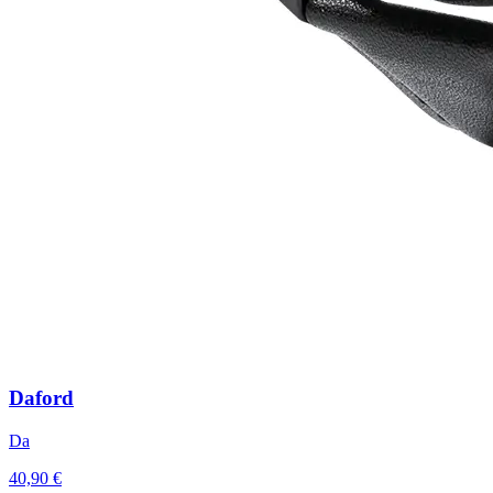
Daford
Da
40,90 €