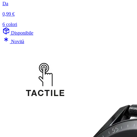
Da
0,99 €
6 colori
Disponibile
Novità