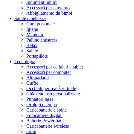
Indumenti intimi
Accessori per l'inverno
Abbigliamento da bimbi
Salute e bellezza
Cura personale
Igiene
Manicure
Palline antistress
Relax
Salute
Portapillole
Tecnologia
Accessori per cellulari e tablet
Accessori per computer
Altoparlanti
Cuffie
Occhiali per realtà virtuale
Chiavette usb personalizzate
Puntatori laser
Orologi e tempo
Caricabatterie e spine
Fotocamere digitali
Batterie Power bank
Caricabatterie wireless
droni