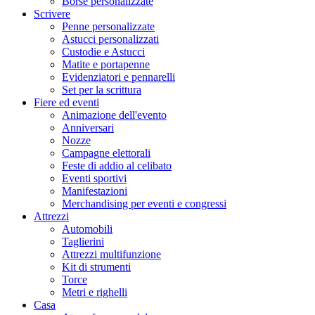
Borse personalizzate
Scrivere
Penne personalizzate
Astucci personalizzati
Custodie e Astucci
Matite e portapenne
Evidenziatori e pennarelli
Set per la scrittura
Fiere ed eventi
Animazione dell'evento
Anniversari
Nozze
Campagne elettorali
Feste di addio al celibato
Eventi sportivi
Manifestazioni
Merchandising per eventi e congressi
Attrezzi
Automobili
Taglierini
Attrezzi multifunzione
Kit di strumenti
Torce
Metri e righelli
Casa