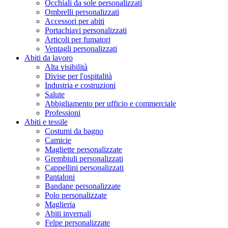
Occhiali da sole personalizzati
Ombrelli personalizzati
Accessori per abiti
Portachiavi personalizzati
Articoli per fumatori
Ventagli personalizzati
Abiti da lavoro
Alta visibilità
Divise per l'ospitalità
Industria e costruzioni
Salute
Abbigliamento per ufficio e commerciale
Professioni
Abiti e tessile
Costumi da bagno
Camicie
Magliette personalizzate
Grembiuli personalizzati
Cappellini personalizzati
Pantaloni
Bandane personalizzate
Polo personalizzate
Maglieria
Abiti invernali
Felpe personalizzate