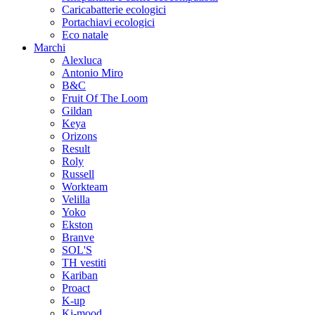
Caricabatterie ecologici
Portachiavi ecologici
Eco natale
Marchi
Alexluca
Antonio Miro
B&C
Fruit Of The Loom
Gildan
Keya
Orizons
Result
Roly
Russell
Workteam
Velilla
Yoko
Ekston
Branve
SOL'S
TH vestiti
Kariban
Proact
K-up
Ki-mood