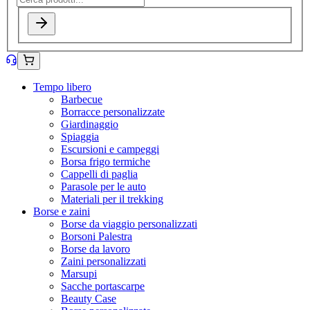
Tempo libero
Barbecue
Borracce personalizzate
Giardinaggio
Spiaggia
Escursioni e campeggi
Borsa frigo termiche
Cappelli di paglia
Parasole per le auto
Materiali per il trekking
Borse e zaini
Borse da viaggio personalizzati
Borsoni Palestra
Borse da lavoro
Zaini personalizzati
Marsupi
Sacche portascarpe
Beauty Case