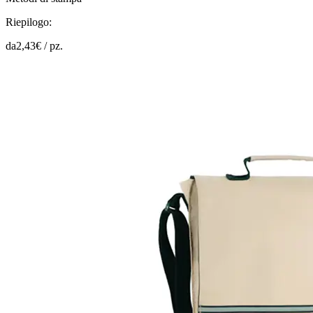
Riepilogo:
da
2,43
€ /
pz.