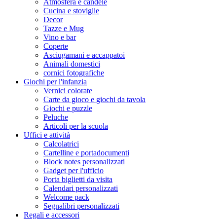
Atmosfera e candele
Cucina e stoviglie
Decor
Tazze e Mug
Vino e bar
Coperte
Asciugamani e accappatoi
Animali domestici
cornici fotografiche
Giochi per l'infanzia
Vernici colorate
Carte da gioco e giochi da tavola
Giochi e puzzle
Peluche
Articoli per la scuola
Uffici e attività
Calcolatrici
Cartelline e portadocumenti
Block notes personalizzati
Gadget per l'ufficio
Porta biglietti da visita
Calendari personalizzati
Welcome pack
Segnalibri personalizzati
Regali e accessori