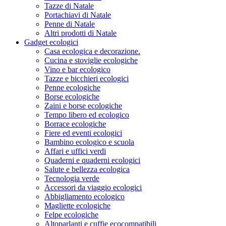
Tazze di Natale
Portachiavi di Natale
Penne di Natale
Altri prodotti di Natale
Gadget ecologici
Casa ecologica e decorazione.
Cucina e stoviglie ecologiche
Vino e bar ecologico
Tazze e bicchieri ecologici
Penne ecologiche
Borse ecologiche
Zaini e borse ecologiche
Tempo libero ed ecologico
Borrace ecologiche
Fiere ed eventi ecologici
Bambino ecologico e scuola
Affari e uffici verdi
Quaderni e quaderni ecologici
Salute e bellezza ecologica
Tecnologia verde
Accessori da viaggio ecologici
Abbigliamento ecologico
Magliette ecologiche
Felpe ecologiche
Altoparlanti e cuffie ecocompatibili