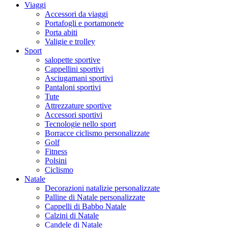
Viaggi
Accessori da viaggi
Portafogli e portamonete
Porta abiti
Valigie e trolley
Sport
salopette sportive
Cappellini sportivi
Asciugamani sportivi
Pantaloni sportivi
Tute
Attrezzature sportive
Accessori sportivi
Tecnologie nello sport
Borracce ciclismo personalizzate
Golf
Fitness
Polsini
Ciclismo
Natale
Decorazioni natalizie personalizzate
Palline di Natale personalizzate
Cappelli di Babbo Natale
Calzini di Natale
Candele di Natale