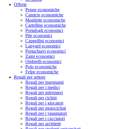
Offerte
Penne economiche
Camicie economiche
Magliette economiche
Cartelline economiche
Portafogli economici
Pile economici
Cappellini economici
Lanyard economici
Portachiavi economici
Zaini economici
Ombrelli economici
Polo economiche
Felpe economiche
Regali per settore
Regali per insegnanti
Regali per i medici
Regali per infermieri
Regali per ciclisti
Regali per i giocatori
Regali per motociclisti
Regali per i viaggiatori
Regali per i cacciatori
Regali per architetti
Regali per studenti universitari