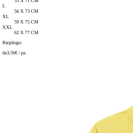
53 X 71 CM
L
56 X 73 CM
XL
59 X 75 CM
XXL
62 X 77 CM
Riepilogo:
da
3,56
€ /
pz.