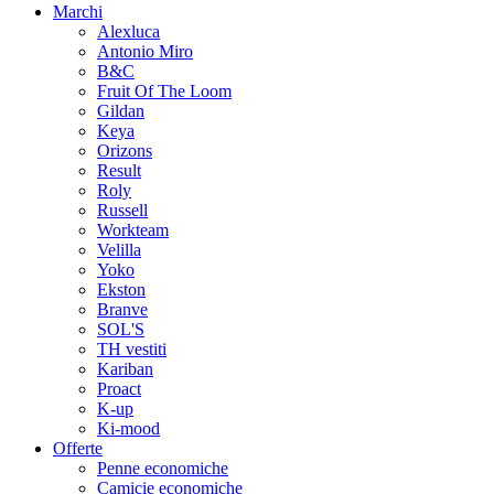
Marchi
Alexluca
Antonio Miro
B&C
Fruit Of The Loom
Gildan
Keya
Orizons
Result
Roly
Russell
Workteam
Velilla
Yoko
Ekston
Branve
SOL'S
TH vestiti
Kariban
Proact
K-up
Ki-mood
Offerte
Penne economiche
Camicie economiche