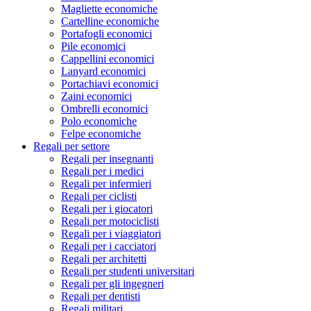
Magliette economiche
Cartelline economiche
Portafogli economici
Pile economici
Cappellini economici
Lanyard economici
Portachiavi economici
Zaini economici
Ombrelli economici
Polo economiche
Felpe economiche
Regali per settore
Regali per insegnanti
Regali per i medici
Regali per infermieri
Regali per ciclisti
Regali per i giocatori
Regali per motociclisti
Regali per i viaggiatori
Regali per i cacciatori
Regali per architetti
Regali per studenti universitari
Regali per gli ingegneri
Regali per dentisti
Regali militari