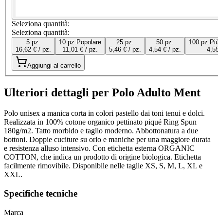
Seleziona quantità:
Seleziona quantità:
5 pz.
10 pz.
Popolare
25 pz.
50 pz.
100 pz.
Pi
16,62 € / pz.
11,01 € / pz.
5,46 € / pz.
4,54 € / pz.
4,55
Aggiungi al carrello
Ulteriori dettagli per Polo Adulto Ment
Polo unisex a manica corta in colori pastello dai toni tenui e dolci.
Realizzata in 100% cotone organico pettinato piqué Ring Spun
180g/m2. Tatto morbido e taglio moderno. Abbottonatura a due
bottoni. Doppie cuciture su orlo e maniche per una maggiore durata
e resistenza alluso intensivo. Con etichetta esterna ORGANIC
COTTON, che indica un prodotto di origine biologica. Etichetta
facilmente rimovibile. Disponibile nelle taglie XS, S, M, L, XL e
XXL.
Specifiche tecniche
Marca