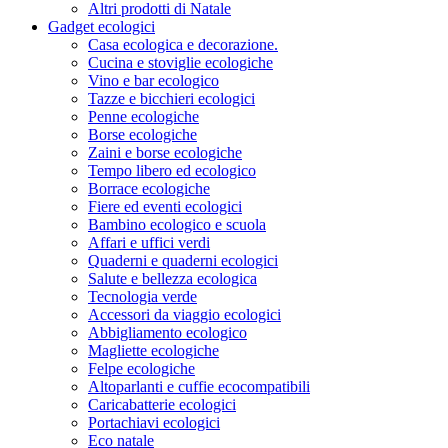
Altri prodotti di Natale
Gadget ecologici
Casa ecologica e decorazione.
Cucina e stoviglie ecologiche
Vino e bar ecologico
Tazze e bicchieri ecologici
Penne ecologiche
Borse ecologiche
Zaini e borse ecologiche
Tempo libero ed ecologico
Borrace ecologiche
Fiere ed eventi ecologici
Bambino ecologico e scuola
Affari e uffici verdi
Quaderni e quaderni ecologici
Salute e bellezza ecologica
Tecnologia verde
Accessori da viaggio ecologici
Abbigliamento ecologico
Magliette ecologiche
Felpe ecologiche
Altoparlanti e cuffie ecocompatibili
Caricabatterie ecologici
Portachiavi ecologici
Eco natale