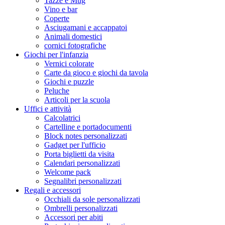
Tazze e Mug
Vino e bar
Coperte
Asciugamani e accappatoi
Animali domestici
cornici fotografiche
Giochi per l'infanzia
Vernici colorate
Carte da gioco e giochi da tavola
Giochi e puzzle
Peluche
Articoli per la scuola
Uffici e attività
Calcolatrici
Cartelline e portadocumenti
Block notes personalizzati
Gadget per l'ufficio
Porta biglietti da visita
Calendari personalizzati
Welcome pack
Segnalibri personalizzati
Regali e accessori
Occhiali da sole personalizzati
Ombrelli personalizzati
Accessori per abiti