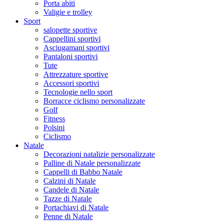
Porta abiti
Valigie e trolley
Sport
salopette sportive
Cappellini sportivi
Asciugamani sportivi
Pantaloni sportivi
Tute
Attrezzature sportive
Accessori sportivi
Tecnologie nello sport
Borracce ciclismo personalizzate
Golf
Fitness
Polsini
Ciclismo
Natale
Decorazioni natalizie personalizzate
Palline di Natale personalizzate
Cappelli di Babbo Natale
Calzini di Natale
Candele di Natale
Tazze di Natale
Portachiavi di Natale
Penne di Natale