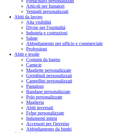
Portachiavi personalizzati
Articoli per fumatori
Ventagli personalizzati
Abiti da lavoro
Alta visibilità
Divise per l'ospitalità
Industria e costruzioni
Salute
Abbigliamento per ufficio e commerciale
Professioni
Abiti e tessile
Costumi da bagno
Camicie
Magliette personalizzate
Grembiuli personalizzati
Cappellini personalizzati
Pantaloni
Bandane personalizzate
Polo personalizzate
Maglieria
Abiti invernali
Felpe personalizzate
Indumenti intimi
Accessori per l'inverno
Abbigliamento da bimbi