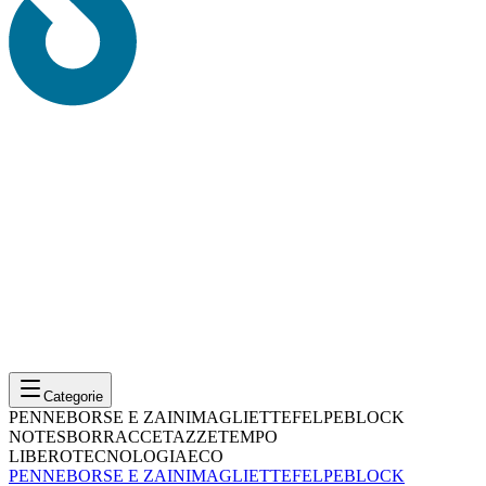
Categorie
PENNE
BORSE E ZAINI
MAGLIETTE
FELPE
BLOCK
NOTES
BORRACCE
TAZZE
TEMPO
LIBERO
TECNOLOGIA
ECO
PENNE
BORSE E ZAINI
MAGLIETTE
FELPE
BLOCK