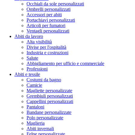
Occhiali da sole personalizzati
Ombrelli personalizzati
Accessori per abiti
Portachiavi personalizzati
Articoli per fumatori
Ventagli personalizzati
Abiti da lavoro
Alta visibilità
Divise per l'ospitalità
Industria e costruzioni
Salute
Abbigliamento per ufficio e commerciale
Professioni
Abiti e tessile
Costumi da bagno
Camicie
Magliette personalizzate
Grembiuli personalizzati
Cappellini personalizzati
Pantaloni
Bandane personalizzate
Polo personalizzate
Maglieria
Abiti invernali
Felpe personalizzate