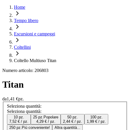
Home
Tempo libero
Escursioni e campeggi
Coltellini
Coltello Multiuso Titan
Numero articolo: 206803
Titan
da
1,41 €
pz.
Seleziona quantità:
Seleziona quantità:
10 pz.
25 pz.
Popolare
50 pz.
100 pz.
7,52 € / pz.
4,29 € / pz.
2,44 € / pz.
1,99 € / pz.
250 pz.
Più conveniente!
Altra quantità...