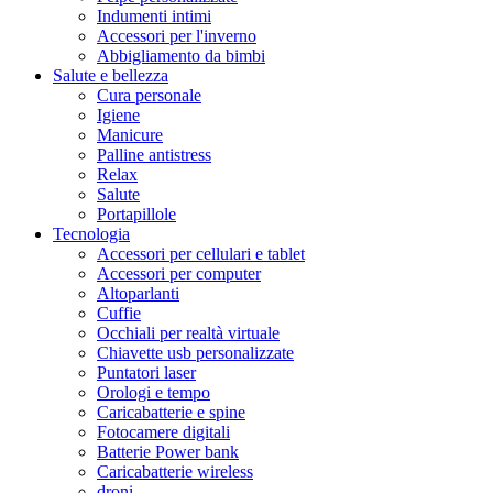
Indumenti intimi
Accessori per l'inverno
Abbigliamento da bimbi
Salute e bellezza
Cura personale
Igiene
Manicure
Palline antistress
Relax
Salute
Portapillole
Tecnologia
Accessori per cellulari e tablet
Accessori per computer
Altoparlanti
Cuffie
Occhiali per realtà virtuale
Chiavette usb personalizzate
Puntatori laser
Orologi e tempo
Caricabatterie e spine
Fotocamere digitali
Batterie Power bank
Caricabatterie wireless
droni