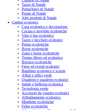
Candele di Natale
Tazze di Natale
Portachiavi di Natale
Penne di Natale
Altri prodotti di Natale
Gadget ecologici
Casa ecologica e decorazione.
Cucina e stoviglie ecologiche
Vino e bar ecologico
Tazze e bicchieri ecologici
Penne ecologiche
Borse ecologiche
Zaini e borse ecologiche
Tempo libero ed ecologico
Borrace ecologiche
Fiere ed eventi ecologici
Bambino ecologico e scuola
Affari e uffici verdi
Quaderni e quaderni ecologici
Salute e bellezza ecologica
Tecnologia verde
Accessori da viaggio ecologici
Abbigliamento ecologico
Magliette ecologiche
Felpe ecologiche