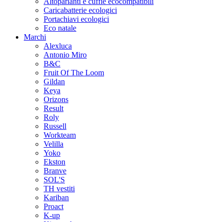
Altoparlanti e cuffie ecocompatibili
Caricabatterie ecologici
Portachiavi ecologici
Eco natale
Marchi
Alexluca
Antonio Miro
B&C
Fruit Of The Loom
Gildan
Keya
Orizons
Result
Roly
Russell
Workteam
Velilla
Yoko
Ekston
Branve
SOL'S
TH vestiti
Kariban
Proact
K-up