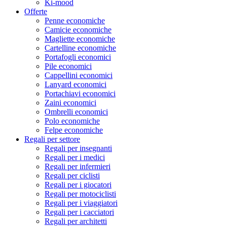
Ki-mood
Offerte
Penne economiche
Camicie economiche
Magliette economiche
Cartelline economiche
Portafogli economici
Pile economici
Cappellini economici
Lanyard economici
Portachiavi economici
Zaini economici
Ombrelli economici
Polo economiche
Felpe economiche
Regali per settore
Regali per insegnanti
Regali per i medici
Regali per infermieri
Regali per ciclisti
Regali per i giocatori
Regali per motociclisti
Regali per i viaggiatori
Regali per i cacciatori
Regali per architetti