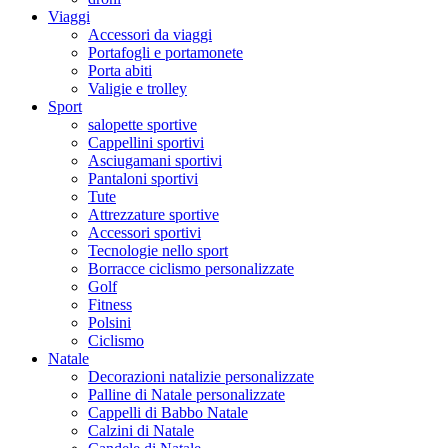
Viaggi
Accessori da viaggi
Portafogli e portamonete
Porta abiti
Valigie e trolley
Sport
salopette sportive
Cappellini sportivi
Asciugamani sportivi
Pantaloni sportivi
Tute
Attrezzature sportive
Accessori sportivi
Tecnologie nello sport
Borracce ciclismo personalizzate
Golf
Fitness
Polsini
Ciclismo
Natale
Decorazioni natalizie personalizzate
Palline di Natale personalizzate
Cappelli di Babbo Natale
Calzini di Natale