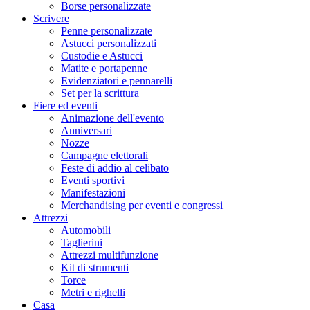
Borse personalizzate
Scrivere
Penne personalizzate
Astucci personalizzati
Custodie e Astucci
Matite e portapenne
Evidenziatori e pennarelli
Set per la scrittura
Fiere ed eventi
Animazione dell'evento
Anniversari
Nozze
Campagne elettorali
Feste di addio al celibato
Eventi sportivi
Manifestazioni
Merchandising per eventi e congressi
Attrezzi
Automobili
Taglierini
Attrezzi multifunzione
Kit di strumenti
Torce
Metri e righelli
Casa