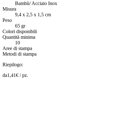
Bambù/ Acciaio Inox
Misura
9,4 x 2,5 x 1,5 cm
Peso
65 gr
Colori disponibili
Quantità minima
10
Aree di stampa
Metodi di stampa
Riepilogo:
da
1,41
€ /
pz.