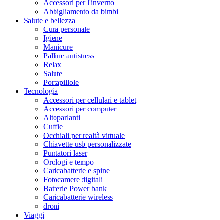
Accessori per l'inverno
Abbigliamento da bimbi
Salute e bellezza
Cura personale
Igiene
Manicure
Palline antistress
Relax
Salute
Portapillole
Tecnologia
Accessori per cellulari e tablet
Accessori per computer
Altoparlanti
Cuffie
Occhiali per realtà virtuale
Chiavette usb personalizzate
Puntatori laser
Orologi e tempo
Caricabatterie e spine
Fotocamere digitali
Batterie Power bank
Caricabatterie wireless
droni
Viaggi