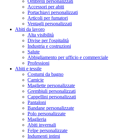
Ombrelli personalizzati
Accessori per abiti
Portachiavi personalizzati
Articoli per fumatori
Ventagli personalizzati
Abiti da lavoro
Alta visibilità
Divise per l'ospitalità
Industria e costruzioni
Salute
Abbigliamento per ufficio e commerciale
Professioni
Abiti e tessile
Costumi da bagno
Camicie
Magliette personalizzate
Grembiuli personalizzati
Cappellini personalizzati
Pantaloni
Bandane personalizzate
Polo personalizzate
Maglieria
Abiti invernali
Felpe personalizzate
Indumenti intimi