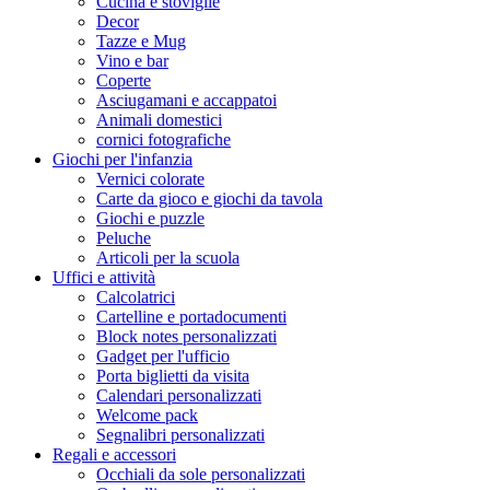
Cucina e stoviglie
Decor
Tazze e Mug
Vino e bar
Coperte
Asciugamani e accappatoi
Animali domestici
cornici fotografiche
Giochi per l'infanzia
Vernici colorate
Carte da gioco e giochi da tavola
Giochi e puzzle
Peluche
Articoli per la scuola
Uffici e attività
Calcolatrici
Cartelline e portadocumenti
Block notes personalizzati
Gadget per l'ufficio
Porta biglietti da visita
Calendari personalizzati
Welcome pack
Segnalibri personalizzati
Regali e accessori
Occhiali da sole personalizzati