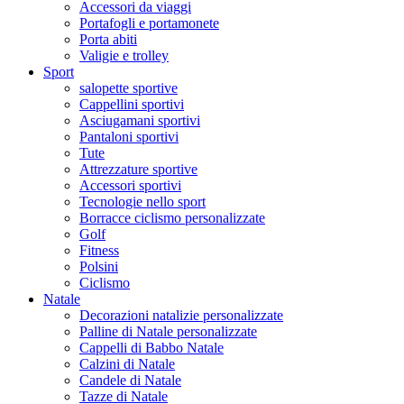
Accessori da viaggi
Portafogli e portamonete
Porta abiti
Valigie e trolley
Sport
salopette sportive
Cappellini sportivi
Asciugamani sportivi
Pantaloni sportivi
Tute
Attrezzature sportive
Accessori sportivi
Tecnologie nello sport
Borracce ciclismo personalizzate
Golf
Fitness
Polsini
Ciclismo
Natale
Decorazioni natalizie personalizzate
Palline di Natale personalizzate
Cappelli di Babbo Natale
Calzini di Natale
Candele di Natale
Tazze di Natale