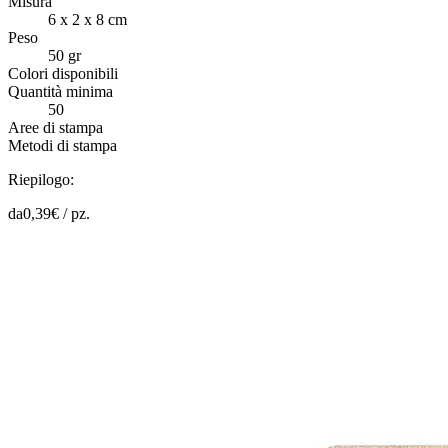
Misura
6 x 2 x 8 cm
Peso
50 gr
Colori disponibili
Quantità minima
50
Aree di stampa
Metodi di stampa
Riepilogo:
da
0,39
€ /
pz.