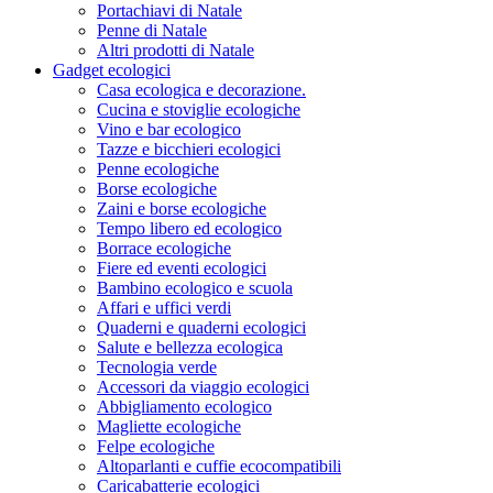
Portachiavi di Natale
Penne di Natale
Altri prodotti di Natale
Gadget ecologici
Casa ecologica e decorazione.
Cucina e stoviglie ecologiche
Vino e bar ecologico
Tazze e bicchieri ecologici
Penne ecologiche
Borse ecologiche
Zaini e borse ecologiche
Tempo libero ed ecologico
Borrace ecologiche
Fiere ed eventi ecologici
Bambino ecologico e scuola
Affari e uffici verdi
Quaderni e quaderni ecologici
Salute e bellezza ecologica
Tecnologia verde
Accessori da viaggio ecologici
Abbigliamento ecologico
Magliette ecologiche
Felpe ecologiche
Altoparlanti e cuffie ecocompatibili
Caricabatterie ecologici