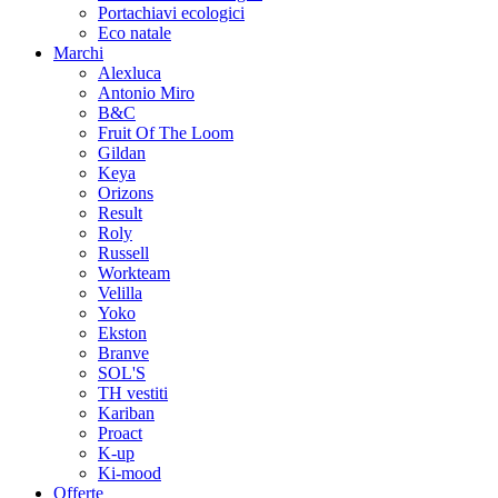
Portachiavi ecologici
Eco natale
Marchi
Alexluca
Antonio Miro
B&C
Fruit Of The Loom
Gildan
Keya
Orizons
Result
Roly
Russell
Workteam
Velilla
Yoko
Ekston
Branve
SOL'S
TH vestiti
Kariban
Proact
K-up
Ki-mood
Offerte