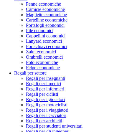
Penne economiche
Camicie economiche
Magliette economiche
Cartelline economiche
Portafogli economici
Pile economici
Cappellini economici
Lanyard economici
Portachiavi economici
Zaini economici
Ombrelli economici
Polo economiche
Felpe economiche
Regali per settore
Regali per insegnanti
Regali per i medici
Regali per infermieri
Regali per ciclisti
Regali per i giocatori
Regali per motociclisti
Regali per i viaggiatori
Regali per i cacciatori
Regali per architetti
Regali per studenti universitari
Regali per gli ingegneri