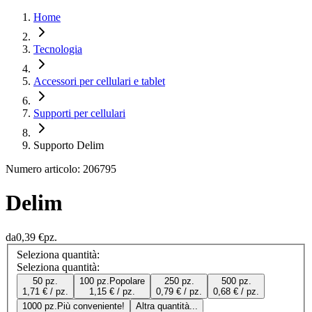
Home
Tecnologia
Accessori per cellulari e tablet
Supporti per cellulari
Supporto Delim
Numero articolo: 206795
Delim
da
0,39 €
pz.
Seleziona quantità:
Seleziona quantità:
50 pz.
100 pz.
Popolare
250 pz.
500 pz.
1,71 € / pz.
1,15 € / pz.
0,79 € / pz.
0,68 € / pz.
1000 pz.
Più conveniente!
Altra quantità...