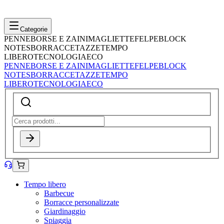
Categorie
PENNE
BORSE E ZAINI
MAGLIETTE
FELPE
BLOCK
NOTES
BORRACCE
TAZZE
TEMPO
LIBERO
TECNOLOGIA
ECO
PENNE
BORSE E ZAINI
MAGLIETTE
FELPE
BLOCK
NOTES
BORRACCE
TAZZE
TEMPO
LIBERO
TECNOLOGIA
ECO
Tempo libero
Barbecue
Borracce personalizzate
Giardinaggio
Spiaggia