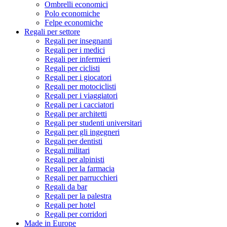
Ombrelli economici
Polo economiche
Felpe economiche
Regali per settore
Regali per insegnanti
Regali per i medici
Regali per infermieri
Regali per ciclisti
Regali per i giocatori
Regali per motociclisti
Regali per i viaggiatori
Regali per i cacciatori
Regali per architetti
Regali per studenti universitari
Regali per gli ingegneri
Regali per dentisti
Regali militari
Regali per alpinisti
Regali per la farmacia
Regali per parrucchieri
Regali da bar
Regali per la palestra
Regali per hotel
Regali per corridori
Made in Europe