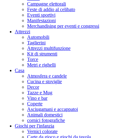
Campagne elettorali
Feste di addio al celibato
Eventi sportivi
Manifestazioni
Merchandising per eventi e congressi
Attrezzi
Automobili
Taglierini
Attrezzi multifunzione
Kit di strumenti
Torce
Metri e righelli
Casa
Atmosfera e candele
Cucina e stoviglie
Decor
Tazze e Mug
Vino e bar
Coperte
Asciugamani e accappatoi
Animali domestici
cornici fotografiche
Giochi per l'infanzia
Vernici colorate
Carte da gioco e giochi da tavola