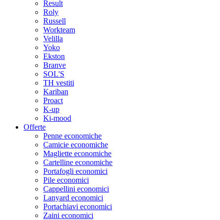
Result
Roly
Russell
Workteam
Velilla
Yoko
Ekston
Branve
SOL'S
TH vestiti
Kariban
Proact
K-up
Ki-mood
Offerte
Penne economiche
Camicie economiche
Magliette economiche
Cartelline economiche
Portafogli economici
Pile economici
Cappellini economici
Lanyard economici
Portachiavi economici
Zaini economici