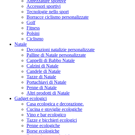
Attrezzature sportive
Accessori sportivi
Tecnologie nello sport
Borracce ciclismo personalizzate
Golf
Fitness
Polsini
Ciclismo
Natale
Decorazioni natalizie personalizzate
Palline di Natale personalizzate
Cappelli di Babbo Natale
Calzini di Natale
Candele di Natale
Tazze di Natale
Portachiavi di Natale
Penne di Natale
Altri prodotti di Natale
Gadget ecologici
Casa ecologica e decorazione.
Cucina e stoviglie ecologiche
Vino e bar ecologico
Tazze e bicchieri ecologici
Penne ecologiche
Borse ecologiche