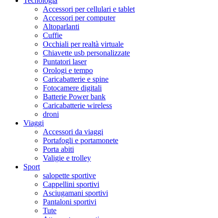
Tecnologia
Accessori per cellulari e tablet
Accessori per computer
Altoparlanti
Cuffie
Occhiali per realtà virtuale
Chiavette usb personalizzate
Puntatori laser
Orologi e tempo
Caricabatterie e spine
Fotocamere digitali
Batterie Power bank
Caricabatterie wireless
droni
Viaggi
Accessori da viaggi
Portafogli e portamonete
Porta abiti
Valigie e trolley
Sport
salopette sportive
Cappellini sportivi
Asciugamani sportivi
Pantaloni sportivi
Tute