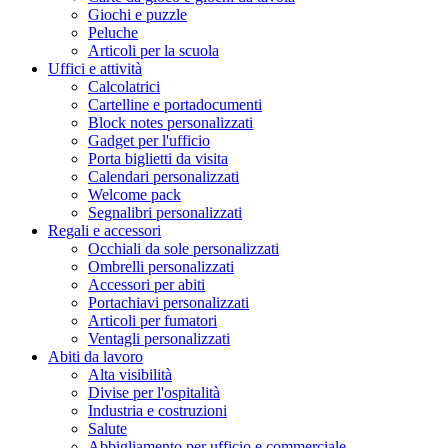
Giochi e puzzle
Peluche
Articoli per la scuola
Uffici e attività
Calcolatrici
Cartelline e portadocumenti
Block notes personalizzati
Gadget per l'ufficio
Porta biglietti da visita
Calendari personalizzati
Welcome pack
Segnalibri personalizzati
Regali e accessori
Occhiali da sole personalizzati
Ombrelli personalizzati
Accessori per abiti
Portachiavi personalizzati
Articoli per fumatori
Ventagli personalizzati
Abiti da lavoro
Alta visibilità
Divise per l'ospitalità
Industria e costruzioni
Salute
Abbigliamento per ufficio e commerciale