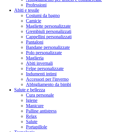
Professioni
Abiti e tessile
Costumi da bagno
Camicie
Magliette personalizzate
Grembiuli personalizzati
Cappellini personalizzati
Pantaloni
Bandane personalizzate
Polo personalizzate
Maglieria
Abiti invernali
Felpe personalizzate
Indumenti intimi
Accessori per l'inverno
Abbigliamento da bimbi
Salute e bellezza
Cura personale
Igiene
Manicure
Palline antistress
Relax
Salute
Portapillole