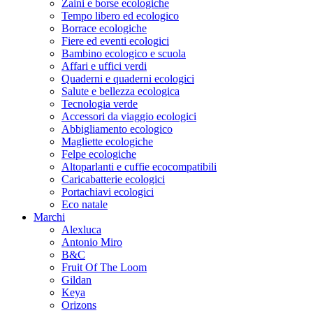
Zaini e borse ecologiche
Tempo libero ed ecologico
Borrace ecologiche
Fiere ed eventi ecologici
Bambino ecologico e scuola
Affari e uffici verdi
Quaderni e quaderni ecologici
Salute e bellezza ecologica
Tecnologia verde
Accessori da viaggio ecologici
Abbigliamento ecologico
Magliette ecologiche
Felpe ecologiche
Altoparlanti e cuffie ecocompatibili
Caricabatterie ecologici
Portachiavi ecologici
Eco natale
Marchi
Alexluca
Antonio Miro
B&C
Fruit Of The Loom
Gildan
Keya
Orizons