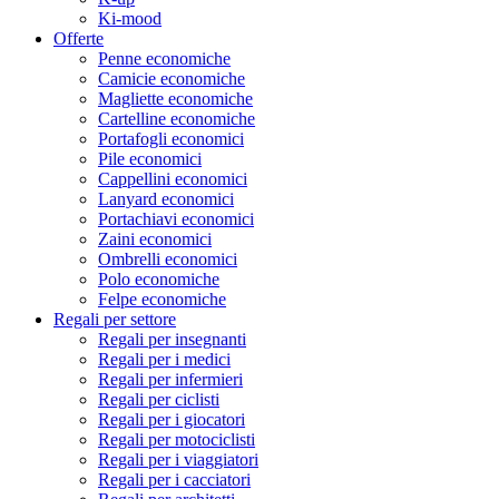
Ki-mood
Offerte
Penne economiche
Camicie economiche
Magliette economiche
Cartelline economiche
Portafogli economici
Pile economici
Cappellini economici
Lanyard economici
Portachiavi economici
Zaini economici
Ombrelli economici
Polo economiche
Felpe economiche
Regali per settore
Regali per insegnanti
Regali per i medici
Regali per infermieri
Regali per ciclisti
Regali per i giocatori
Regali per motociclisti
Regali per i viaggiatori
Regali per i cacciatori