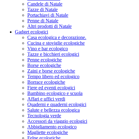
Candele di Natale
Tazze di Natale
Portachiavi di Natale
Penne di Natale
Altri prodotti di Natale
Gadget ecologici
Casa ecologica e decorazione.
Cucina e stoviglie ecologiche
Vino e bar ecologico
Tazze e bicchieri ecologici
Penne ecologiche
Borse ecologiche
Zaini e borse ecologiche
Tempo libero ed ecologico
Borrace ecologiche
Fiere ed eventi ecologici
Bambino ecologico e scuola
Affari e uffici verdi
Quaderni e quaderni ecologici
Salute e bellezza ecologica
Tecnologia verde
Accessori da viaggio ecologici
Abbigliamento ecologico
Magliette ecologiche
Felpe ecologiche