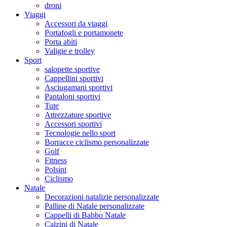
droni
Viaggi
Accessori da viaggi
Portafogli e portamonete
Porta abiti
Valigie e trolley
Sport
salopette sportive
Cappellini sportivi
Asciugamani sportivi
Pantaloni sportivi
Tute
Attrezzature sportive
Accessori sportivi
Tecnologie nello sport
Borracce ciclismo personalizzate
Golf
Fitness
Polsini
Ciclismo
Natale
Decorazioni natalizie personalizzate
Palline di Natale personalizzate
Cappelli di Babbo Natale
Calzini di Natale