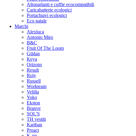
Altoparlanti e cuffie ecocompatibili
Caricabatterie ecologici
Portachiavi ecologici
Eco natale
Marchi
Alexluca
Antonio Miro
B&C
Fruit Of The Loom
Gildan
Keya
Orizons
Result
Roly
Russell
Workteam
Velilla
Yoko
Ekston
Branve
SOL'S
TH vestiti
Kariban
Proact
K-up