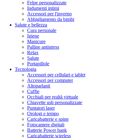
Felpe personalizzate
Indumenti intimi
Accessori per l'inverno
Abbigliamento da bimbi
Salute e bellezza
Cura personale
Igiene
Manicure
Palline antistress
Relax
Salute
Portapillole
Tecnologia
Accessori per cellulari e tablet
Accessori per computer
Altoparlanti
Cuffie
Occhiali per realtà virtuale
Chiavette usb personalizzate
Puntatori laser
Orologi e tempo
Caricabatterie e spine
Fotocamere digitali
Batterie Power bank
Caricabatterie wireless