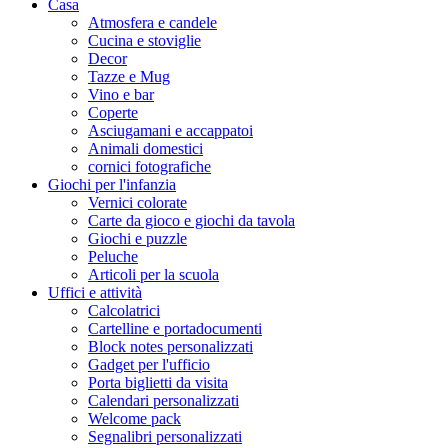
Casa
Atmosfera e candele
Cucina e stoviglie
Decor
Tazze e Mug
Vino e bar
Coperte
Asciugamani e accappatoi
Animali domestici
cornici fotografiche
Giochi per l'infanzia
Vernici colorate
Carte da gioco e giochi da tavola
Giochi e puzzle
Peluche
Articoli per la scuola
Uffici e attività
Calcolatrici
Cartelline e portadocumenti
Block notes personalizzati
Gadget per l'ufficio
Porta biglietti da visita
Calendari personalizzati
Welcome pack
Segnalibri personalizzati