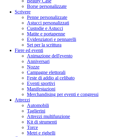
Beauty Case
Borse personalizzate
Scrivere
Penne personalizzate
Astucci personalizzati
Custodie e Astucci
Matite e portapenne
Evidenziatori e pennarelli
Set per la scrittura
Fiere ed eventi
Animazione dell'evento
Anniversari
Nozze
Campagne elettorali
Feste di addio al celibato
Eventi sportivi
Manifestazioni
Merchandising per eventi e congressi
Attrezzi
Automobili
Taglierini
Attrezzi multifunzione
Kit di strumenti
Torce
Metri e righelli