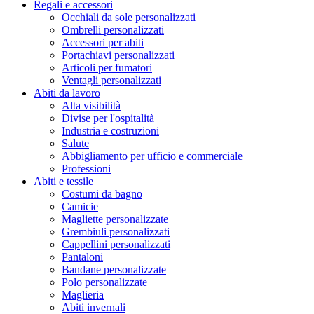
Regali e accessori
Occhiali da sole personalizzati
Ombrelli personalizzati
Accessori per abiti
Portachiavi personalizzati
Articoli per fumatori
Ventagli personalizzati
Abiti da lavoro
Alta visibilità
Divise per l'ospitalità
Industria e costruzioni
Salute
Abbigliamento per ufficio e commerciale
Professioni
Abiti e tessile
Costumi da bagno
Camicie
Magliette personalizzate
Grembiuli personalizzati
Cappellini personalizzati
Pantaloni
Bandane personalizzate
Polo personalizzate
Maglieria
Abiti invernali