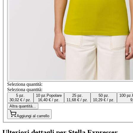
Seleziona quantità:
Seleziona quantità:
5 pz.
10 pz.
Popolare
25 pz.
50 pz.
100 pz.
30,02 € / pz.
16,40 € / pz.
11,68 € / pz.
10,29 € / pz.
9
Altra quantità...
Aggiungi al carrello
Ulteriori dettagli per Stella Expresser