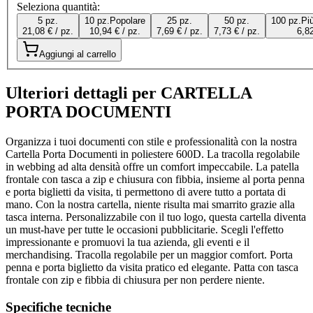
Seleziona quantità:
5 pz.
10 pz.
Popolare
25 pz.
50 pz.
100 pz.
Pi
21,08 € / pz.
10,94 € / pz.
7,69 € / pz.
7,73 € / pz.
6,82
Aggiungi al carrello
Ulteriori dettagli per CARTELLA
PORTA DOCUMENTI
Organizza i tuoi documenti con stile e professionalità con la nostra
Cartella Porta Documenti in poliestere 600D. La tracolla regolabile
in webbing ad alta densità offre un comfort impeccabile. La patella
frontale con tasca a zip e chiusura con fibbia, insieme al porta penna
e porta biglietti da visita, ti permettono di avere tutto a portata di
mano. Con la nostra cartella, niente risulta mai smarrito grazie alla
tasca interna. Personalizzabile con il tuo logo, questa cartella diventa
un must-have per tutte le occasioni pubblicitarie. Scegli l'effetto
impressionante e promuovi la tua azienda, gli eventi e il
merchandising. Tracolla regolabile per un maggior comfort. Porta
penna e porta biglietto da visita pratico ed elegante. Patta con tasca
frontale con zip e fibbia di chiusura per non perdere niente.
Specifiche tecniche