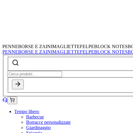
PENNE
BORSE E ZAINI
MAGLIETTE
FELPE
BLOCK NOTES
B
PENNE
BORSE E ZAINI
MAGLIETTE
FELPE
BLOCK NOTES
B
Tempo libero
Barbecue
Borracce personalizzate
Giardinaggio
Spiaggia