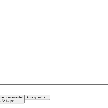
Più conveniente!
Altra quantità...
,22 € / pz.