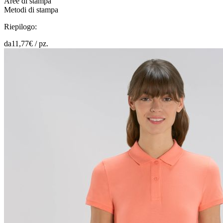
Aree di stampa
Metodi di stampa
Riepilogo:
da
11,77
€ /
pz.