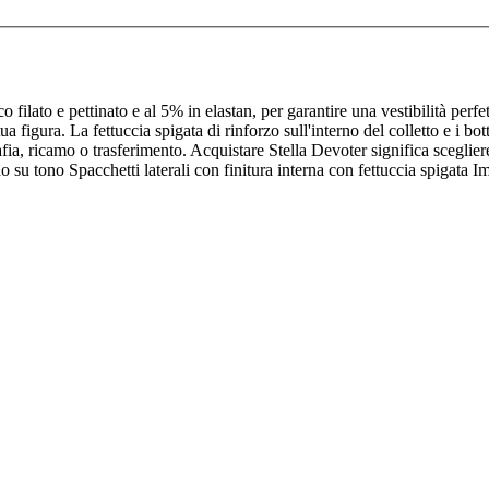
 filato e pettinato e al 5% in elastan, per garantire una vestibilità per
a tua figura. La fettuccia spigata di rinforzo sull'interno del colletto e 
afia, ricamo o trasferimento. Acquistare Stella Devoter significa sceglier
ono su tono Spacchetti laterali con finitura interna con fettuccia spigata