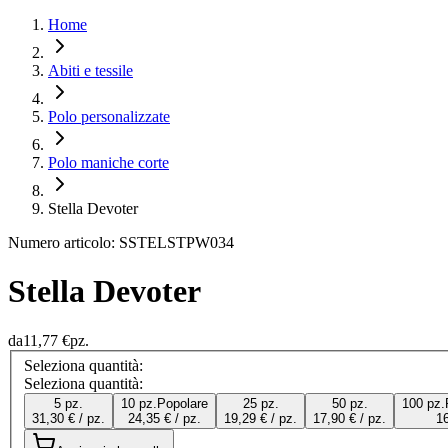
Home
Abiti e tessile
Polo personalizzate
Polo maniche corte
Stella Devoter
Numero articolo: SSTELSTPW034
Stella Devoter
da
11,77 €
pz.
Seleziona quantità:
Seleziona quantità:
5 pz.
10 pz.
Popolare
25 pz.
50 pz.
100 pz.
31,30 € / pz.
24,35 € / pz.
19,29 € / pz.
17,90 € / pz.
16