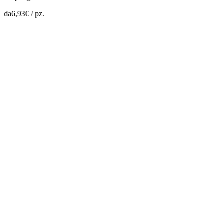
da
6,93
€ /
pz.