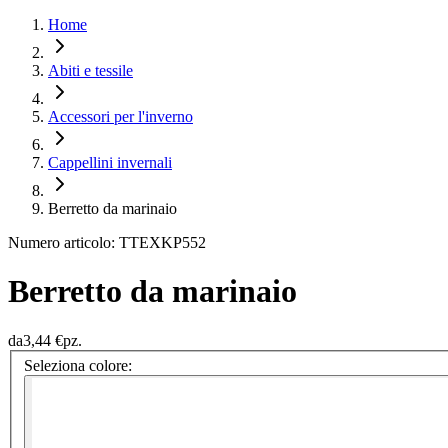
Home
Abiti e tessile
Accessori per l'inverno
Cappellini invernali
Berretto da marinaio
Numero articolo: TTEXKP552
Berretto da marinaio
da
3,44 €
pz.
Seleziona colore: